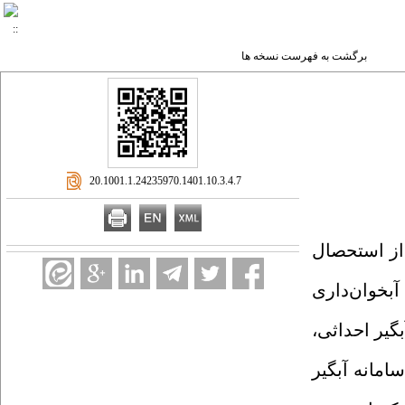
برگشت به فهرست نسخه ها
‎ 20.1001.1.24235970.1401.10.3.4.7
از استحصال
1 مترمربع در محل ایستگاه آبخوان‌داری
یر احداثی،
وح سامانه آبگیر