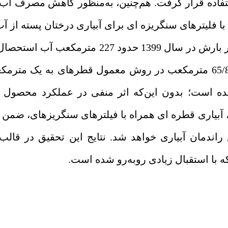
تفاده قرار گرفت. هم‌چنین، به‌منظور کاهش مصرف آب
با فلیترهای سنگریزه­ ای برای آبیاری درختان پسته از 
استفاده شد. نتایج نشان داد که از مجموع 267 میلی‌متر بارش در سال 1399 ح
یده است؛ بدون این‌که اثر منفی در عملکرد محصول د
 آبیاری قطره ­ای همراه با فیلترهای سنگریزه­ای، ضم
راندمان آبیاری خواهد شد. نتایج این تحقیق در قالب 
ه
با استقبال زیادی روبه‌رو شده است.