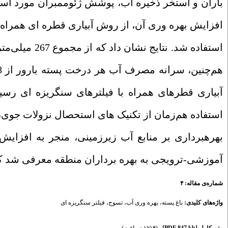
باران و استخر ذخیره آب، پوشش ژئوممبران مورد اس
افزایش بهره ­وری آن، از روش آبیاری قطره ­ای همراه 
هم‌چنین، سرانه مصرف آب هر درخت پسته بارور از 65/8 مترمکعب در روش معمول قطره­ای به یک مترمکعب
آبیاری قطره­ای همراه با فیلترهای سنگریزه ­ای رس
استفاده هم‌زمان از تکنیک­ های استحصال نزولات جوی،
بهره­برداری بر منابع آب زیرزمینی، منجر به افزایش 
آموزشی-ترویجی به بهره­ برداران منطقه معرفی
شد ک
شماره‌ی مقاله: ۴
واژه‌های کلیدی:
باغ پسته
،
بهره وری آب
،
تسوج
،
فیلتر سنگریزه ای