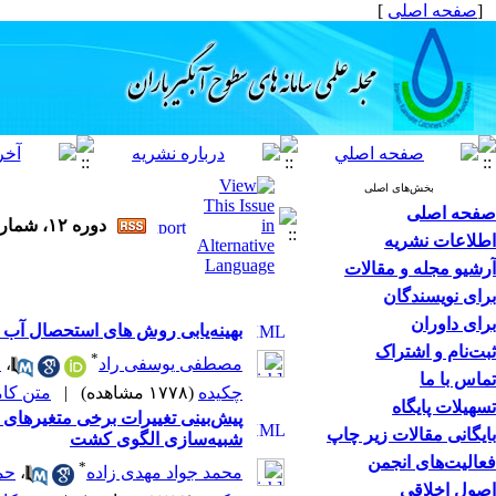
[
صفحه اصلی
]
بخش‌های اصلی
صفحه اصلی
دوره ۱۲، شماره ۲ - ( ۶-۱۴۰۳ )
اطلاعات نشریه
آرشیو مجله و مقالات
برای نویسندگان
برای داوران
بهینه‌یابی روش های استحصال آب ب
ثبت‌نام و اشتراک
*
مصطفی یوسفی راد
،
ف
تماس با ما
چکیده
(۱۷۷۸ مشاهده)
|
متن کامل 
تسهیلات پایگاه
بایگانی مقالات زیر چاپ
شبیه‌سازی الگوی کشت
فعالیت‌های انجمن
*
محمد جواد مهدی زاده
،
حم
اصول اخلاقی