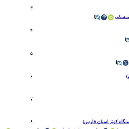
۳
تمسکی
۴
۵
)
۶
۷
تگاه کوثر استان فارس)
۸