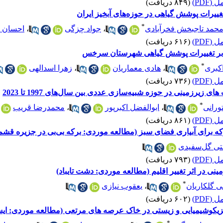
(PDF)
(۸۴۹ دریافت)
ییرات پوشش گیاهی در حوزه‌های آبخیز ایران
*
حمد تاجبخش فخرآبادی
،
جواد چزگی
،
احسان 
(PDF)
(۶۱۶ دریافت)
آن بر تغییرات پوشش گیاهی شهرستان سرخس
*
کبری
،
هادی معماریان
،
زهرا اسدالهی
(PDF)
(۷۳۶ دریافت)
یرزمینی در حوزه شبیه‌سازی عددی بین سال‌های 1997 تا 2023
*
ورانی
،
ابوالفضل اکبرپور
،
محمدرضا قریب
(PDF)
(۸۶۱ دریافت)
رکه برای آبیاری فضای سبز (مطالعه موردی: برکه بی‌بی در جزیره قشم
متی گل‌سفیدی
(PDF)
(۷۹۳ دریافت)
نی در اثر تغییر اقلیم (مطالعه موردی: دشت تایباد)
*
ی گلکاریان
،
یعقوب نیازی
(PDF)
(۶۰۲ دریافت)
زیکوشیمیایی و زیستی در خاک عرصه های مرتعی (مطالعه موردی: ایس
*