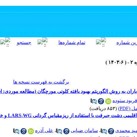
برگشت به فهرست نسخه ها
اران به روش الگوریتم بهبود یافته کلونی مورچگان (مطالعه موردی: 
ربود ستوده
(PDF)
(۸۵۳ دریافت)
ید محمدی
،
سامان ضیایی
،
علی آذره