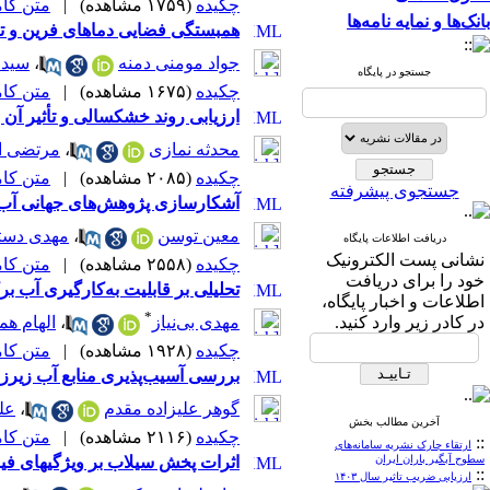
چکیده
(۱۷۵۹ مشاهده)
|
متن کامل 
بانک‌ها و نمایه نامه‌ها
همبستگی فضایی دماهای فرین و تغ
جواد مومنی دمنه
،
سیدم
جستجو در پایگاه
چکیده
(۱۶۷۵ مشاهده)
|
متن کامل 
ارزیابی روند خشکسالی و تأثیر 
محدثه نمازی
،
مرتضی ا
چکیده
(۲۰۸۵ مشاهده)
|
متن کامل 
جستجوی پیشرفته
آشکارسازی پژوهش‌های جهانی آب های ز
معین توسن
،
مهدی دست
دریافت اطلاعات پایگاه
نشانی پست الکترونیک
چکیده
(۲۵۵۸ مشاهده)
|
متن کامل 
خود را برای دریافت
تحلیلی بر قابلیت به‌کارگیری آب ب
اطلاعات و اخبار پایگاه،
*
در کادر زیر وارد کنید.
مهدی بی‌نیاز
،
الهام ه
چکیده
(۱۹۲۸ مشاهده)
|
متن کامل 
بررسی آسیب‌پذیری منابع آب زیرزمی
گوهر علیزاده مقدم
،
عل
آخرین مطالب بخش
چکیده
(۲۱۱۶ مشاهده)
|
متن کامل 
::
ارتقاء چارک نشریه سامانه‌های
سطوح آبگیر باران ایران
اثرات پخش سیلاب بر ویژگیهای فی
::
ارزیابی ضریب تاثیر سال ۱۴۰۳