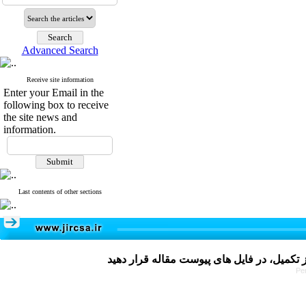
Advanced Search
Receive site information
Enter your Email in the
following box to receive
the site news and
information.
Last contents of other sections
Pe