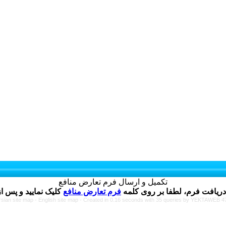
تکمیل و ارسال فرم تعارض منافع
دریافت فرم، لطفا بر روی کلمه
فرم تعارض منافع
rsian site map -
English site map
- Created in 0.16 seconds with 35 queries by YEKTAWEB 4