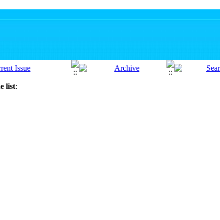
 list
: