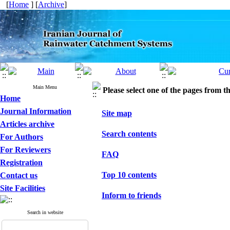
[
Home
] [
Archive
]
Main Menu
Please select one of the pages from the
Home
Journal Information
Site map
Articles archive
Search contents
For Authors
For Reviewers
FAQ
Registration
Top 10 contents
Contact us
Site Facilities
Inform to friends
Search in website