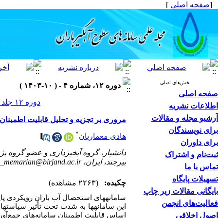
[
صفحه اصلی
]
بخش‌های اصلی
دوره ۱۲، شماره ۴ - ( ۱۰-۱۴۰۳ )
صفحه اصلی
دوره ۱۲ جلد ۴ صفحات ۱۲۲-۱۰۹
اطلاعات نشریه
آرشیو مجله و مقالات
مروری بر تجزیه و تحلیل قابلیت اطمینا
برای نویسندگان
*
هادی معماریان
برای داوران
دانشیار، گروه آبخیزداری و عضو گروه پ
ثبت‌نام و اشتراک
بیرجند، ایران، hadi_memarian@birjand.ac.ir
تماس با ما
تسهیلات پایگاه
چکیده:
(۲۲۶۳ مشاهده)
بایگانی مقالات زیر چاپ
سامانه­های استحصال آب باران رویکردی پا
فعالیت‌های انجمن
این سامانه­ها به شدت تحت تأثیر سیاست­ه
اصول اخلاقی
اساس قابلیت اطمینان سامانه‌های
جمع‌آور