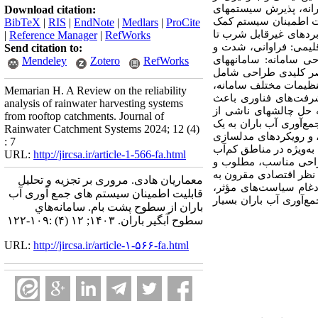
رانه، پذیرش
سیستم­های
Download citation:
لیت اطمینان سیستم کمک
BibTeX
|
RIS
|
EndNote
|
Medlars
|
ProCite
اربردهای غیرقابل شرب تا
|
Reference Manager
|
RefWorks
قلیمی: فراوانی، شدت و
Send citation to:
ی سامانه: سامانه­های
Mendeley
Zotero
RefWorks
اصر کلیدی طراحی شامل
تنظیمات مختلف سامانه،
Memarian H. A Review on the reliability
شرفت‌های فناوری باعث
analysis of rainwater harvesting systems
به حل چالش­های ناشی از
from rooftop catchments. Journal of
مع‌آوری آب باران
به یک
Rainwater Catchment Systems 2024; 12 (4)
 و رویکردهای مدل­سازی
: 7
 به‌ویژه در مناطق کم‌آب
URL:
http://jircsa.ir/article-1-566-fa.html
طراحی مناسب، مطلوب و
ز نظر اقتصادی مقرون به
معماریان هادی. مروری بر تجزیه و تحلیل
ادغام سیاست‌های مؤثر،
قابلیت اطمینان سیستم های جمع آوری آب
مع‌آوری آب باران بسیار
باران از سطوح پشت بام. سامانه‌هاي
سطوح آبگير باران. ۱۴۰۳; ۱۲ (۴) :۱۰۹-۱۲۲
URL:
http://jircsa.ir/article-۱-۵۶۶-fa.html