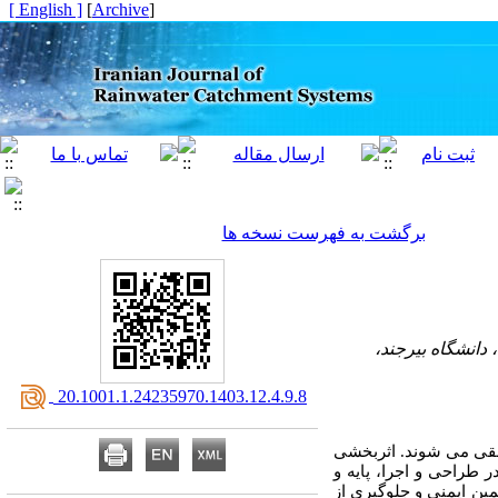
[ English ]
]
Archive
[
برگشت به فهرست نسخه ها
دانشگاه بیرجند،
‎ 20.1001.1.24235970.1403.12.4.9.8
تلقی می شوند. اثربخشی
 طراحی و اجرا، پایه و
مین ایمنی و جلوگیری از