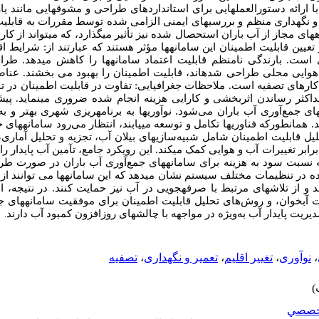
ا ارائه دستورالعمل­هایی برای استانداردهای طراحی و مشوق­هایی مانند یا
عمیر و نگهداری منظم و بررسی­های ایمنی الزامی شده توسط مقررات به قاب
­های مجاز از آب باران استحصال شده نیز تأثیر می­گذارد، که می­تواند از ک
یین قابلیت اطمینان این سامانه­ها مؤثر هستند که عبارتند از: شرایط ا
است. بارندگی نامنظم قابلیت اعتماد سامانه­ها را کاهش می­دهد. طراح
وایی محلی طراحی شده­اند، قابلیت اطمینان را بهبود می بخشند. عن
کارهای تصفیه است. ملاحظات جغرافیایی: تفاوت در قابلیت اطمینان در 
کثر رساندن اثربخشی و کارایی هزینه انجام شده ضروری می­نماید. پی
های
جمع‌آوری آب باران
می‌شود. نوآوری­ها به برنامه­ریزی شهری بهتر و 
همانطورکه فناوری­ها تکامل و توسعه می­یابند، انتظار می‌رود سامانه­های
ج
یل قابلیت اطمینان شامل شبیه‌سازی­های بیلان آب، تجزیه و تحلیل آماری،
بر تغییرات آب و هوایی کمک می­کند. این رویکرد جامع، تآمین آب پایدار را
ه نسبت سود به هزینه برای سامانه­های جمع‌آوری آب باران در صورت 
ایده در تنظیمات مختلف سیستم نشان می­دهد که این سامانه­ها می توانند ا
 از تلاش­های مرتبط با صرفه­جویی در آب نیز حمایت کنند. در نتیجه، 
یت آبخوان، و روش‌های تحلیل قابلیت اطمینان برای موفقیت سامانه­های
ج
ریت پایدار آب به‌ویژه در مواجهه با چالش­های روزافزون کمبود آب دارند
.
،
نوآوری
،
تغییر اقلیم
،
تعمیر و نگهداری
،
تصفیه
خصصي