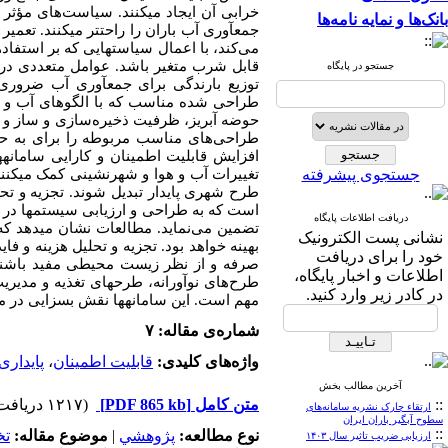
خرابی آن ایجاد می­کنند. سیاست‌های مؤثر ب
بانک‌ها و نمایه نامه‌ها
جمع­آوری آب باران را راحت­تر می­کنند. ت
می‌کند، با اعمال سیاست­هایی که بر استفاده
قابل شرب متغیر باشد. عوامل متعددی در تع
جستجو در پایگاه
توزیع بارندگی برای جمع­آوری آب ضروری 
طراحی شده مناسب که با الگوهای آب و ه
حوضه آبریز، ظرفیت ذخیره‌سازی و ساز و 
طراحی‌های مناسب مربوطه را برای به حدا
افزایش قابلیت اطمینان و کارایی سامانه­
جستجوی پیشرفته
تغییرات آب و هوا و شهرنشینی کمک می­کنند. 
طرح شهری پایدار تبدیل شوند. تجزیه و تحل
است که به طراحی و ارزیابی سیستم­ها در برا
دریافت اطلاعات پایگاه
تضمین می‌نماید. مطالعات نشان می­دهد ک
نشانی پست الکترونیک
بهینه خواهد بود. تجزیه و تحلیل هزینه و ف
خود را برای دریافت
صرفه و از نظر زیست محیطی مفید باشند و
اطلاعات و اخبار پایگاه،
طرح‌های نوآورانه، طرح­های تغذیه و مدیر
در کادر زیر وارد کنید.
مهم است. این سامانه­ها نقش بسزایی در مدی
شماره‌ی مقاله: ۷
واژه‌های کلیدی:
قابلیت اطمینان
،
پایداری
آخرین مطالب بخش
::
متن کامل
[PDF 865 kb]
(۱۲۱۷ دریافت)
ارتقاء چارک نشریه سامانه‌های
سطوح آبگیر باران ایران
::
نوع مطالعه:
پژوهشي
|
موضوع مقاله:
ت
ارزیابی ضریب تاثیر سال ۱۴۰۳