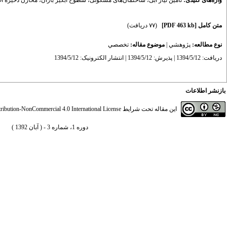
واژه‌های کلیدی:
تأمین نیاز آبی
،
ساختمان‌های مسکونی
،
سطوح آبگیر باران
،
مخازن ذخیره آب
متن کامل
[PDF 463 kb]
(۷۷ دریافت)
نوع مطالعه:
پژوهشي
|
موضوع مقاله:
تخصصي
دریافت: 1394/5/12 | پذیرش: 1394/5/12 | انتشار الکترونیک: 1394/5/12
بازنشر اطلاعات
این مقاله تحت شرایط
ibution-NonCommercial 4.0 International License
دوره 1، شماره 3 - ( آبان 1392 )