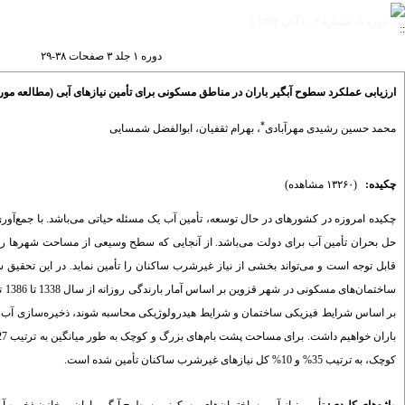
دوره ۱، شماره ۳ - ( آبان ۱۳۹۲ )
دوره ۱ جلد ۳ صفحات ۳۸-۲۹
ارزیابی عملکرد سطوح آبگیر باران در مناطق مسکونی برای تأمین نیازهای آبی (مطالعه مو
*
محمد حسین رشیدی مهرآبادی
،
بهرام ثقفیان
،
ابوالفضل شمسایی
چکیده:
(۱۳۲۶۰ مشاهده)
چکیده امروزه در کشورهای در حال توسعه، تأمین آب یک مسئله حیاتی می‌باشد. با جمع‌
حل بحران تأمین آب برای دولت می‌باشد. از آنجایی که سطح وسیعی از مساحت شهرها 
قابل توجه است و می‌تواند بخشی از نیاز غیرشرب ساکنان را تأمین ‌نماید. در این تحقیق
سا
بر اساس شرایط فیزیکی ساختمان و شرایط هیدرولوژیکی محاسبه شوند، ذخیره‌سازی آب بار
کوچک، به ترتیب 35% و 10% کل نیازهای غیرشرب ساکنان تأمین شده است.