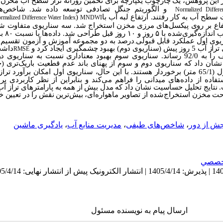
 این پژوهش، یک چارچوب یکپارچه برای تخمین روزانه تراز سطح آب مخزن س
و الگوریتم جنگل تصادفی توسعه داده شد. شاخص‌
Normalized Differe
طح آب به کار رفتند. ارتفاع لبه آب با
(
rmalized Difference Water Index
MNDWI
اع بر روی پیکسل‌های مرزی مخزن استخراج شد. سه سناریوی متفاوت شامل
یوی اول عملکرد قابل قبولی
درصد به دو مجموعه آموزش و آزمون تقسیم 
.
داشت
RMSE
74/0 متر کاهش داد و ضریب نش-ساتکلیف را به 92/0 رساند. سناریوی سوم بهبود معناداری نسبت 
درصد) در مقایسه با سناریو اول (65/1 متر) برخوردار هستند. با این حال، سناریوی اول امکان 
ده از داده‌های میدانی را فراهم می‌کند و بنابراین از نظر کاربردی بر
. نتایج تحلیل حساسیت نشان داد که مدل بیش از همه به پارامترهای تراز آب
حت مخزن استخراج‌شده از تصاویر ماهواره‌ای، بیش‌ترین نقش را در تعیین خ
ش از دور
،
شاخص‌های طیفی
،
مدیریت منابع آب
،
یادگیری ماشین
خصصي
ارسال پیام به نویسنده مسئول