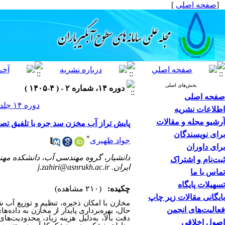
[
صفحه اصلی
]
بخش‌های اصلی
دوره ۱۴، شماره ۲ - ( ۴-۱۴۰۵ )
صفحه اصلی
دوره ۱۴ جلد ۲ صفحات ۱۰۳-۹۹
اطلاعات نشریه
آرشیو مجله و مقالات
پایش تراز آب مخزن سد جره با تلفیق تصاویر سنتینل-۲ و الگو
برای نویسندگان
*
جواد ظهیری
برای داوران
دانشیار، گروه مهندسی آب، دانشکده مهن
ثبت‌نام و اشتراک
ایران. j.zahiri@asnrukh.ac.ir
تماس با ما
تسهیلات پایگاه
چکیده:
(۲۱۰ مشاهده)
بایگانی مقالات زیر چاپ
مخازن با امکان ذخیره، تنظیم و توزیع آب ش
فعالیت‌های انجمن
حال، بهره‌برداری پایدار از مخازن به داد
دقت بالا، به‌دلیل هزینه زیاد، محدودیت‌
اصول اخلاقی