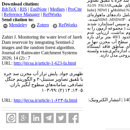
د جره با تلفیق تصاویر
Download citation:
های طیفی
ALOS PALSAR
BibTeX
|
RIS
|
EndNote
|
Medlars
|
ProCite
و
)
(
Index
NDWI
Modified No
|
Reference Manager
|
RefWorks
 داده‌های ماهواره‌ای
و مساحت مخزن)، همراه با داده‌های تراز آب اندازه‌گیری‌شده با ۵ روز و ۱۰ روز قبل طراحی شد. داده‌ها با نسبت ۸۰ به ۲۰
،
شده،
Send citation to:
NDWI
MNDWI
و سپس استاندارد شدند
Mendeley
Zotero
RefWorks
 (
مجموعه آزمون را به
به سناریوی دوم نداشت. ارزیابی عدم
قطعیت با استفاده از خطای برون‌کیسه‌ای نشان داد که سناریوی دوم و سوم از پهنای باند عدم قطعیت باریک‌تری (حدود 40/1 متر برای بازه
Zahiri J. Monitoring the water level of Jareh
برآورد تراز سطح آب مخزن تنها بر
Dam reservoir by integrating Sentinel-2
ای مناطق فاقد ایستگاه
images and the random forest algorithm.
 اندازه‌گیری‌شده وابسته
Journal of Rainwater Catchment Systems
روجی مدل دارند.
2026; 14 (2) : 7
URL:
http://jircsa.ir/article-1-623-fa.html
ظهیری جواد. پایش تراز آب مخزن سد جره
با تلفیق تصاویر سنتینل-۲ و الگوریتم جنگل
تصادفی. سامانه‌هاي سطوح آبگير باران.
۱۴۰۵; ۱۴ (۲) :۹۹-۱۰۳
دریافت: 1405/3/13 | ویرایش نهایی: 1405/5/9 | پذیرش: 1405/4/14 | انتشار الکترونیک پیش از انتشار نهایی: 1405/4/14 | انتشار الکترونیک:
URL:
http://jircsa.ir/article-۱-۶۲۳-fa.html