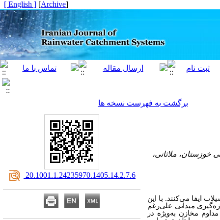
[ English ]
]
Archive
[
برگشت به فهرست نسخه ها
 خوزستان، ملاثانی،
‎ 20.1001.1.24235970.1405.14.2.7.6
ب ایفا می‌کنند. با این
ه‌گیری میدانی علی‌رغم
داوم مخازن به‌ویژه در