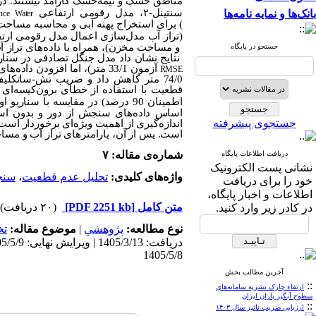
مناطق خشک و نیمه‌خشک کارآمد نیستند. در
سنتینل-۲، مدل رقومی ارتفاعی
بانک‌ها و نمایه نامه‌ها
nce Water
) برای استخراج پهنه آبی و محاسبه مساحت س
(تراز آب مدل‌سازی
اعمال مدل رقومی ارتف
جستجو در پایگاه
نتایج نشان داد مدل جنگل تصادفی در سنار
آزمون 33/1 متر)، اما افزودن داده‌های تراز آب 5 روز پیش (سناریوی دوم) بهبود چشمگیری ایجاد کرد و
RMSE
اطمینان 90
اساس داده‌های سنجش ‌از دور و بدون استفا
جستجوی پیشرفته
اندازه‌گیری از اهمیت ویژه‌ای برخوردار است
است. پس از آن، پارامترهای تراز آب و مسا
شماره‌ی مقاله: ۷
دریافت اطلاعات پایگاه
نشانی پست الکترونیک
واژه‌های کلیدی:
تحلیل عدم قطعیت
،
سنج
خود را برای دریافت
اطلاعات و اخبار پایگاه،
متن کامل
[PDF 2251 kb]
(۲۰ دریافت)
در کادر زیر وارد کنید.
نوع مطالعه:
پژوهشي
|
موضوع مقاله:
ت
1405/5/8
آخرین مطالب بخش
::
ارتقاء چارک نشریه سامانه‌های
سطوح آبگیر باران ایران
::
ارزیابی ضریب تاثیر سال ۱۴۰۳