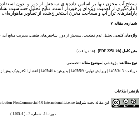
سطح آب مخزن تنها بر اساس داده‌های سنجش ‌از دور و بدون استفاده از 
اندازه‌گیری از اهمیت ویژه‌ای برخوردار است. نتایج تحلیل حساسیت نشان
پارامترهای تراز آب و مساحت مخزن استخراج‌شده از تصاویر ماهواره‌ای، ب
شماره‌ی مقاله: ۷
واژه‌های کلیدی:
تحلیل عدم قطعیت
،
سنجش از دور
،
شاخص‌های طیفی
،
مدیریت منابع آب
،
ی
متن کامل
[PDF 2251 kb]
(۱۸ دریافت)
نوع مطالعه:
پژوهشي
|
موضوع مقاله:
تخصصي
دریافت: 1405/3/13 | ویرایش نهایی: 1405/5/9 | پذیرش: 1405/4/14 | انتشار الکترونیک پیش از انتشار نهایی: 1405/4/14 | انتشار الکترونیک: 1405/5/8
بازنشر اطلاعات
این مقاله تحت شرایط
ibution-NonCommercial 4.0 International License
دوره 14، شماره 2 - ( 4-1405 )