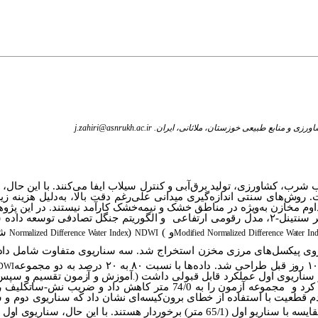
عی خوزستان، ملاثانی، ایران. j.zahiri@asnrukh.ac.ir
رب، کشاورزی، تولید برق‌آبی و کنترل سیلاب ایفا می‌کنند. با این حال، به
وش‌های سنتی اندازه‌گیری میدانی علی‌رغم دقت بالا، به‌دلیل هزینه زیا
وم مخازن به‌ویژه در مناطق خشک و نیمه‌خشک کارآمد نیستند. در این پژ
ومی ارتفاعی
و الگوریتم جنگل تصادفی توسعه داده 
و
)
(
شا
Normalized Difference Water Index
NDWI
Modified Normalized Difference Water In
بر روی پیکسل‌های مرزی مخزن استخراج شد. سه سناریوی متفاوت شامل داده
و مساحت مخزن)، همراه با داده‌های تراز آب اندازه‌گیری‌شده با ۵ روز و ۱۰ روز قبل طراحی شد. داده‌ها با نسبت ۸۰ به ۲۰ درصد به دو مجموعه
DWI
 سناریوی اول عملکرد قابل قبولی داشت (
آموزش و آزمون تقسیم و سپس 
.
قطعیت با استفاده از خطای برون‌کیسه‌ای نشان داد که سناریوی دوم و سو
درصد) در مقایسه با سناریو اول (65/1 متر) برخوردار هستند. با این حال، سنار