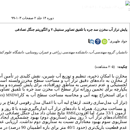
دوره ۱۴، شماره ۲ - ( ۴-۱۴۰۵ )
دوره ۱۴ جلد ۲ صفحات ۱۰۳-۹۹
پایش تراز آب مخزن سد جره با تلفیق تصاویر سنتینل-۲ و الگوریتم جنگل تصادفی
*
جواد ظهیری
دانشیار، گروه مهندسی آب، دانشکده مهندسی زراعی و عمران روستایی، دانشگاه علوم کشاورزی و منابع طبی
چکیده:
(۲۰۵ مشاهده)
مخازن با امکان ذخیره، تنظیم و توزیع آب شیرین، نقش کلیدی در تأمین آب ش
از مخازن به داده‌های دقیق تراز آب و مساحت سطح مخزن وابسته است. ر
لجستیکی و عدم دسترسی به مناطق دورافتاده، برای پایش گسترده و مدا
یکپارچه برای تخمین روزانه تراز سطح آب مخزن سد جره با تلفیق تصاویر سنتینل-۲، مدل رق
) برای استخراج پهنه آبی و محاسبه مساحت سطح آب به کار
(
dex
MNDWI
(تراز آب مدل‌سازی
رفتند. ارتفاع لبه آب با اعمال مدل رقومی ارتفاع 
آزمون 33/1 متر)، اما افزودن
نتایج نشان داد مدل جنگل تصادفی در
RMSE
داده‌های تراز آب 5 روز پیش (سناریوی دوم) بهبود چشمگیری ایجاد کرد و
RMSE
سناریوی سوم بهبود معناداری نسبت به سناریوی دوم نداشت. ارزیابی عدم 
عدم قطعیت باریک‌تری (حدود 40/1 متر برای بازه اطمینان 90