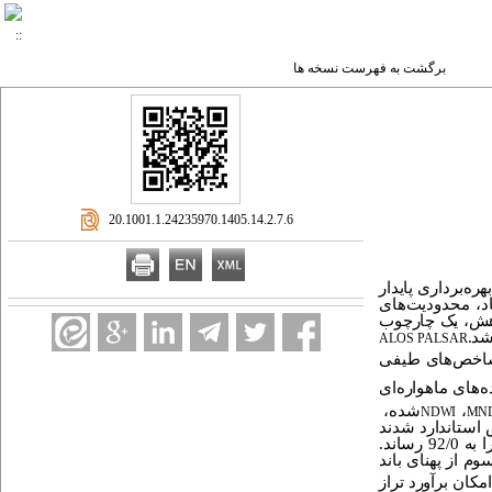
برگشت به فهرست نسخه ها
‎ 20.1001.1.24235970.1405.14.2.7.6
ره‌برداری پایدار
د، محدودیت‌های
وهش، یک چارچوب
شد.
ALOS PALSAR
خص‌های طیفی
‌های ماهواره‌ای
،
شده،
NDWI
MN
استاندارد شدند
مجموعه آزمون را به 74/0 متر کاهش داد و ضریب نش-ساتکلیف را به 92/0 رساند.
م از پهنای باند
یوی اول امکان برآورد تراز