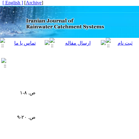
[ English ]
]
Archive
[
ص. ۸-۱
ص. ۲۰-۹