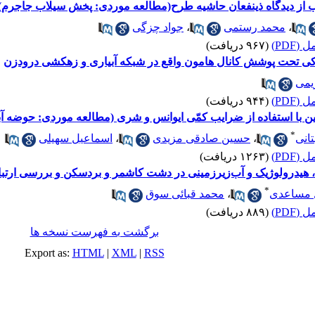
 از دیدگاه ذینفعان حاشیه طرح(مطالعه موردی: پخش سیلاب جاجرم)
،
محمد رستمی
،
جواد چزگی
(PDF)
(۹۶۷ دریافت)
اکی تحت پوشش کانال هامون واقع در شبکه آبیاری و زهکشی درودزن
یمی
(PDF)
(۹۴۴ دریافت)
 استفاده از ضرایب کمّی ایوانس و شری (مطالعه موردی: حوضه آبخ
*
انی
،
حسین صادقی مزیدی
،
اسماعیل سهیلی
(PDF)
(۱۲۶۳ دریافت)
یدرولوژیک و آب‌زیرزمینی در دشت کاشمر و بردسکن و بررسی ارتباط 
*
 مساعدی
،
محمد قبائی سوق
(PDF)
(۸۸۹ دریافت)
برگشت به فهرست نسخه ها
Export as:
HTML
|
XML
|
RSS