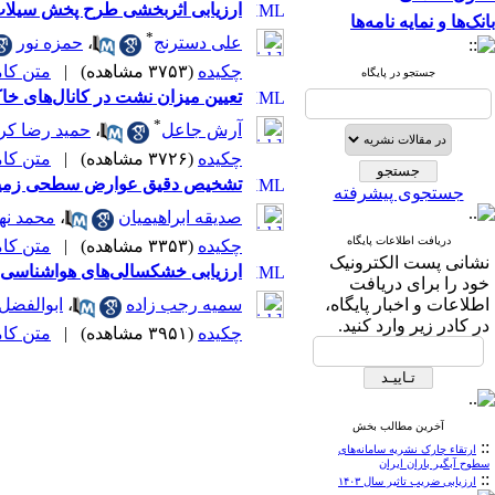
ارزیابی اثربخشی طرح پخش سیلاب
بانک‌ها و نمایه نامه‌ها
*
علی دسترنج
،
حمزه نور
چکیده
(۳۷۵۳ مشاهده)
|
متن کامل 
جستجو در پایگاه
تعیین میزان نشت در کانال‌های خ
*
آرش جاعل
،
حمید رضا کر
چکیده
(۳۷۲۶ مشاهده)
|
متن کامل 
تشخیص دقیق عوارض سطحی زمین با
جستجوی پیشرفته
صدیقه ابراهیمیان
،
محمد نهت
دریافت اطلاعات پایگاه
چکیده
(۳۳۵۳ مشاهده)
|
متن کامل 
نشانی پست الکترونیک
ارزیابی خشکسالی‌های هواشناسی، ه
خود را برای دریافت
اطلاعات و اخبار پایگاه،
سمیه رجب زاده
،
ابوالفضل
در کادر زیر وارد کنید.
چکیده
(۳۹۵۱ مشاهده)
|
متن کامل 
آخرین مطالب بخش
::
ارتقاء چارک نشریه سامانه‌های
سطوح آبگیر باران ایران
::
ارزیابی ضریب تاثیر سال ۱۴۰۳