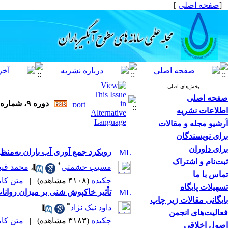
[
صفحه اصلی
]
بخش‌های اصلی
صفحه اصلی
دوره ۹، شماره ۱ - ( ۴-۱۴۰۰ )
اطلاعات نشریه
آرشیو مجله و مقالات
برای نویسندگان
برای داوران
رویکرد جمع آوری آب باران به‌منظ
ثبت‌نام و اشتراک
*
مسیب حشمتی
،
محمد قی
تماس با ما
چکیده
(۴۱۰۸ مشاهده)
|
متن کامل 
تسهیلات پایگاه
تأثیر خاکپوش شنی بر میزان روان
بایگانی مقالات زیر چاپ
*
داود نیک نژاد
فعالیت‌های انجمن
چکیده
(۳۱۸۳ مشاهده)
|
متن کامل 
اصول اخلاقی