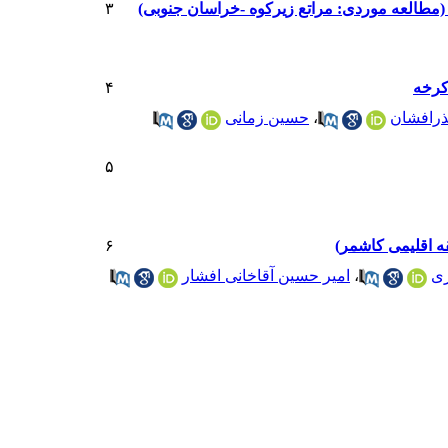
مطالعه موردی: مراتع زیرکوه -خراسان جنوبی)
۳
کرخه
۴
بذرافشان
،
حسین زمانی
۵
قه اقلیمی کاشمر)
۶
ری
،
امیر حسین آقاخانی افشار