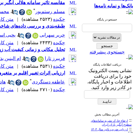
مقایسه تاثیر سامانه هلالی آبگی
بانک‌ها و نمایه نامه‌ها
*
مسلم رستم‌پور
،
محمد
چکیده
(۲۵۲۳ مشاهده)
|
متن کامل 
جستجو در پایگاه
طبقه‌بندی و بررسی داده‌های شاخ
حریر سهرابی
،
یحیی اسم
چکیده
(۲۴۳۳ مشاهده)
|
متن کامل 
تحلیل مکانی و زمانی کیفیت آب ز
جستجوی پیشرفته
فریبرز تارا
،
ام البنین ب
دریافت اطلاعات پایگاه
چکیده
(۳۵۳۱ مشاهده)
|
متن کامل 
نشانی پست الکترونیک
ارزیابی اثرات تغییر اقلیم بر متغی
خود را برای دریافت
*
اطلاعات و اخبار پایگاه،
عاطفه دستگردی
،
هاد
در کادر زیر وارد کنید.
چکیده
(۲۷۱۰ مشاهده)
|
متن کامل 
آخرین مطالب بخش
::
ارتقاء چارک نشریه سامانه‌های
سطوح آبگیر باران ایران
::
ارزیابی ضریب تاثیر سال ۱۴۰۳