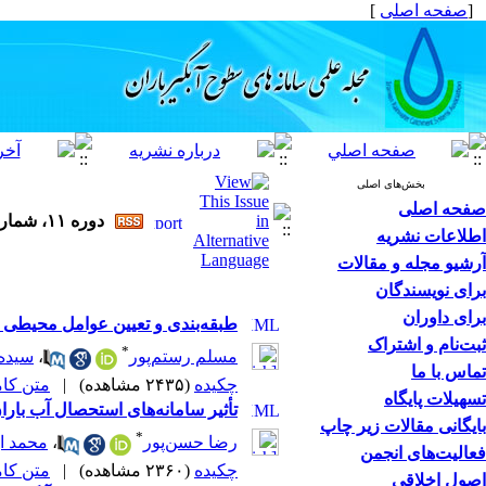
[
صفحه اصلی
]
بخش‌های اصلی
صفحه اصلی
دوره ۱۱، شماره ۳ - ( ۷-۱۴۰۲ )
اطلاعات نشریه
آرشیو مجله و مقالات
برای نویسندگان
برای داوران
طبقه‌بندی و تعیین عوامل محیطی 
ثبت‌نام و اشتراک
*
مسلم رستم‌پور
،
سیده 
تماس با ما
چکیده
(۲۴۳۵ مشاهده)
|
متن کامل 
تسهیلات پایگاه
تأثیر سامانه‌های استحصال آب بار
بایگانی مقالات زیر چاپ
*
رضا حسن‌پور
،
محمد اب
فعالیت‌های انجمن
چکیده
(۲۳۶۰ مشاهده)
|
متن کامل 
اصول اخلاقی