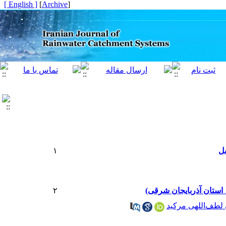
[ English ]
]
Archive
[
بل
۱
 استان آذربایجان شرقی)
۲
لطف‌اللهی مرکید