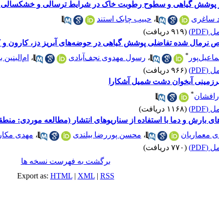
ر بر پوشش گیاهی و سطوح رطوبت خاک در شرایط ترسالی و خشکسالی (
 ساغری
،
حبیب چابک استند
(PDF)
(۹۱۹ دریافت)
ص نرمال شده تفاضلی پوشش گیاهی در حوضه‌های آبریز دز، کارون و 
*
اعیل‌پور
،
رسول مهدوی نجف‌آبادی
،
ام‌البنین 
(PDF)
(۹۶۶ دریافت)
یرزمینی آبخوان دشت شمیل آشکارا
*
ذرافشان
(PDF)
(۱۱۶۸ دریافت)
ر‌های بارش و دما با استفاده از سناریوهای انتشار (مطالعه موردی: منط
ی معماریان
،
محسن پوررضا بیلندی
،
مهدی مکا
(PDF)
(۷۷۰ دریافت)
برگشت به فهرست نسخه ها
Export as:
HTML
|
XML
|
RSS