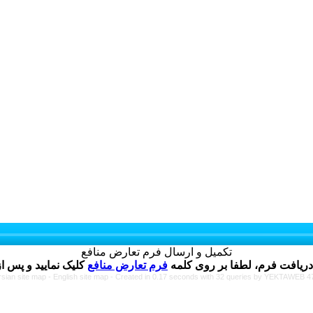
تکمیل و ارسال فرم تعارض منافع
دریافت فرم، لطفا بر روی کلمه
فرم تعارض منافع
rsian site map -
English site map
- Created in 0.17 seconds with 32 queries by YEKTAWEB 4