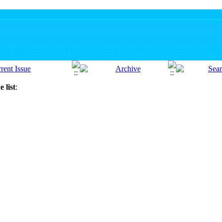
 list
: