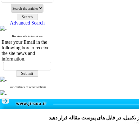
Advanced Search
Receive site information
Enter your Email in the
following box to receive
the site news and
information.
Last contents of other sections
Pe