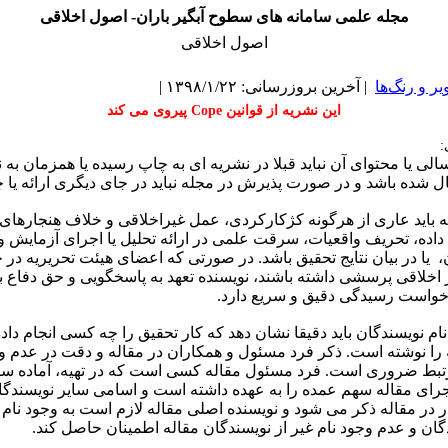
مجله علمی سامانه های سطوح آبگیر باران- اصول اخلاقی
اصول اخلاقی
یر و رنگ‌ها
| آخرین بروزرسانی: ۱۳۹۸/۱/۲۲ |
این نشریه از قوانین Cope پیروی می کند
:
رسالی یا محتوای آن نباید قبلا در نشریه ای به چاپ رسیده یا همزمان به 
 شده باشد و در صورت پذیرش در مجله نباید در جای دیگری ارائه یا 
اله باید عاری از هرگونه کژکارکردی، عمل غیراخلاقی و خلاف هنجارهای
اده، تحریف واقعیات، سرقت علمی در ارائه تحلیل یا اجرای آزمایش 
، یا در بیان نتایج تحقیق باشد. در صورتی که اعضای هیئت تحریریه د
اخلاقی پرسشی داشته باشند، نویسنده تعهد به پاسخگویی و حق دفاع 
خواست رسیدگی دقیق و سریع دارد.
ام نویسندگان باید دقیقا نشان دهد که کار تحقیق را چه کسی انجام داد
را نوشته است. ذکر فرد مسئول و همکاران در مقاله و دقت در عدم و
تبط ضروری است. فرد مسئول مقاله کسی است که در تهیه، آماده سا
ای مقاله سهم عمده را به عهده داشته است و اسامی سایر نویسندگان
 در مقاله ذکر می شود و نویسنده اصلی مقاله لازم است به وجود نام 
گان و عدم وجود نام غیر از نویسندگان مقاله اطمینان حاصل کند.