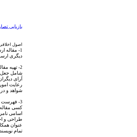
بازیابی تصاو
اصول اخلاقی
1- مقاله ا
دیگری ارسال
2- تهیه مق
شامل جعل د
آرای دیگران
رعایت امور 
شواهد و در
3- فهرست ن
کسی مقاله 
اسامی نامر
طراحی و اجر
عنوان همکار
تمام نویسند