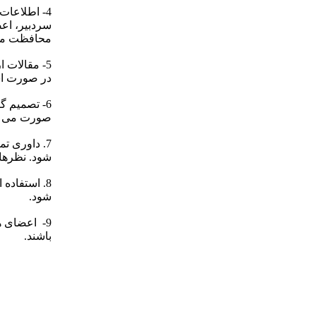
4- اطلاعا
سردبیر، اعض
محافظت می
5- مقالات 
در صورت است
6- تصمیم گ
صورت می گ
7. داوری ت
شود. نظرهای
8. استفاده 
شود.
9- اعضای ه
باشند.