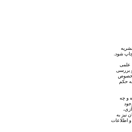
نشریه
چاپ شود.
 علمی
و بررسی
ر خصوص
به حکم
ه و چه
جود
زی،
 نیز به
و اطلاعات