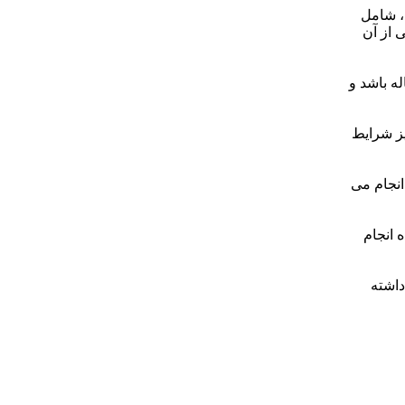
، شامل
 از آن
له باشد و
یز شرایط
 انجام می
ه انجام
داشته