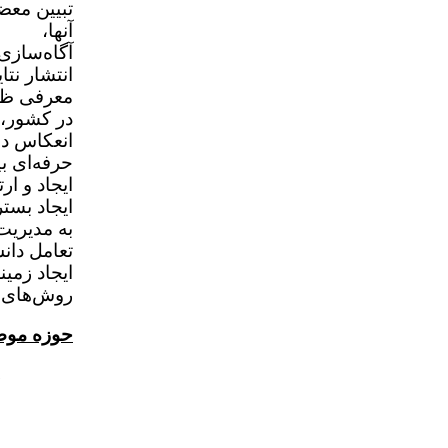
تبیین معض
آنها،
آگاه‌سازی
انتشار نتای
معرفی ظرف
در کشور،
انعکاس دس
حرفه‌ای ب
ایجاد و ا
ایجاد بست
به مدیریت
تعامل دا
ایجاد زمی
روش‌های 
حوزه موض