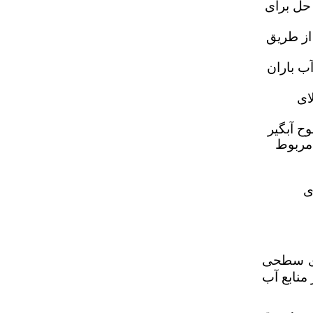
 حل برای
از طریق
ب باران
ای
ح آبگیر
 مربوط
ی
های سطحی
منابع آب