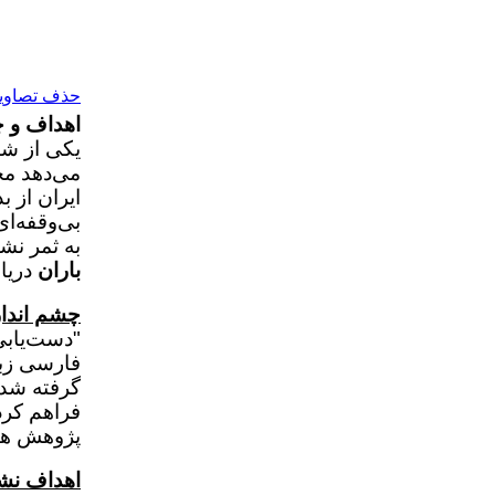
حذف تصاویر 
اهداف و چ
یکی از شا
می‌دهد مج
ایران از ب
به ثمر نش
باران
دریا
چشم انداز
"
دست‌یابی
فارسی زبا
گرفته شد
فراهم کر
پژوهش های
اهداف نشر