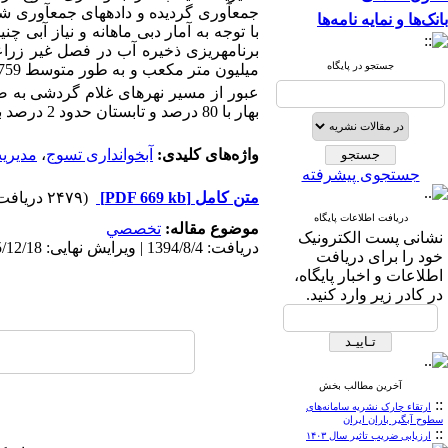
جمع­آوری گردیده و داده­های جمع­آوری 
بانک‌ها و نمایه نامه‌ها
با توجه به آمار دبی ماهانه و نیاز آبی
جستجو در پایگاه
میلیون متر مکعب و به طور متوسط 6
عبور از مسیر نهرهای غلام گردشی به 
بهار با 80 درصد و تابستان حدود 2 درصد به ترتیب بیشترین و کمترین فصول سال را از نظر عملکرد آبگیری داشتند.
واژه‌های کلیدی:
آبخوانداری تسوج
،
مدیریت
جستجوی پیشرفته
متن کامل
[PDF 669 kb]
(۲۴۷۹ دریافت)
دریافت اطلاعات پایگاه
موضوع مقاله:
تخصصي
نشانی پست الکترونیک
دریافت: 1394/8/4 | ویرایش نهایی: 1395/12/18 | پذیرش: 1394/12/27 | انتشار الکترونیک: 1395/4/19
خود را برای دریافت
اطلاعات و اخبار پایگاه،
در کادر زیر وارد کنید.
آخرین مطالب بخش
::
ارتقاء چارک نشریه سامانه‌های
سطوح آبگیر باران ایران
::
ارزیابی ضریب تاثیر سال ۱۴۰۳