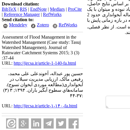
بر اساس نتایج حاصل،
Download citation:
بوده و می­توان با یک
ProCite
|
Medlars
|
EndNote
|
RIS
|
BibTeX
|
Reference Manager
|
RefWorks
برنامه­ریزی ذخیره آب در فصل غیر زراعی تا حدودی نیاز آبی منطقه را بر طرف نمود. در طی عملکرد 14 ساله آبخوانداری حدود 2
Send citation to:
ب آب سیلاب که حدود 13 درصد بارش متوسط 14 ساله در بازه زمانی پایش با
Mendeley
Zotero
RefWorks
ه است. از نظر فصلی،
Assessment of Flood Management in the
Watershed Management (Case study: Tasuj
Watershed Managemen). Journal of
Rainwater Catchment Systems 2015; 3 (3)
:37-44
URL:
http://jircsa.ir/article-1-140-fa.html
حسین پور عبداله، آخوندعلی علی محمد،
رفیعی مالک. ارزیابی مدیریت سیلاب در
آبخوانداری(مطالعه موردی آبخوان تسوج).
سامانه‌هاي سطوح آبگير باران. ۱۳۹۴; ۳ (۳)
:۳۷-۴۴
URL:
http://jircsa.ir/article-۱-۱۴۰-fa.html