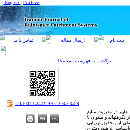
[ English ]
]
Archive
[
برگشت به فهرست نسخه ها
‎ 20.1001.1.24235970.1394.3.3.4.8
دابیر در مدیریت منابع
رفته­اند و می­توان با
لی این تحقیق ارزیابی
هواشناسی و هیدرومتری