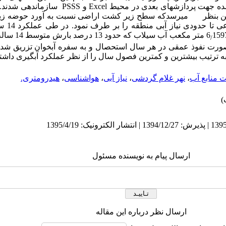
شده جهت پردازش­های بعدی در محیط
Excel
و
S
PSS
سازماندهی شدند. 
 چنین بنظر می­رسدکه سطح زیر کشت اراضی نسبت به آورد حوضه زیاد ن
159759 متر مکع
/
صورت نفوذ عمقی در هر سال استحصال و به سفره آبخوان تزریق شد
 منابع آب
،
نهر غلام گردشی
،
نیاز آبی
،
هواشناسی
،
هیدرومتری.
ارسال پیام به نویسنده مسئول
ارسال نظر درباره این مقاله