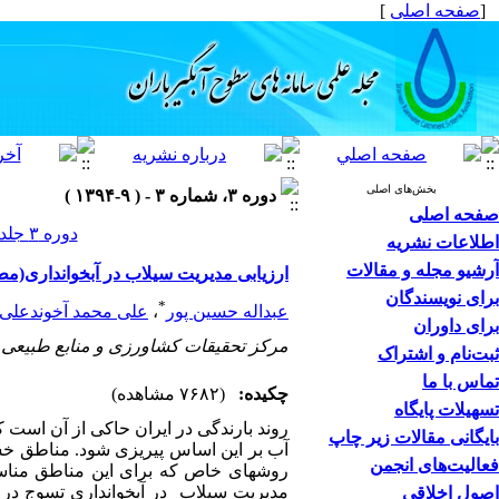
[
صفحه اصلی
]
بخش‌های اصلی
دوره ۳، شماره ۳ - ( ۹-۱۳۹۴ )
صفحه اصلی
دوره ۳ جلد ۳ صفحات ۴۴-۳۷
اطلاعات نشریه
آرشیو مجله و مقالات
ارزیابی مدیریت سیلاب در آبخوانداری(مط
برای نویسندگان
*
عبداله حسین پور
،
علی محمد آخوندعلی
برای داوران
مرکز تحقیقات کشاورزی و منابع طبیعی
ثبت‌نام و اشتراک
تماس با ما
چکیده:
(۷۶۸۲ مشاهده)
تسهیلات پایگاه
روند بارندگی در ایران حاکی از آن است ک
بایگانی مقالات زیر چاپ
آب بر این اساس پی­ریزی شود. مناطق خشک
فعالیت‌های انجمن
روش­های خاص که برای این مناطق مناسب 
مدیریت سیلاب در آبخوانداری تسوج در حو
اصول اخلاقی