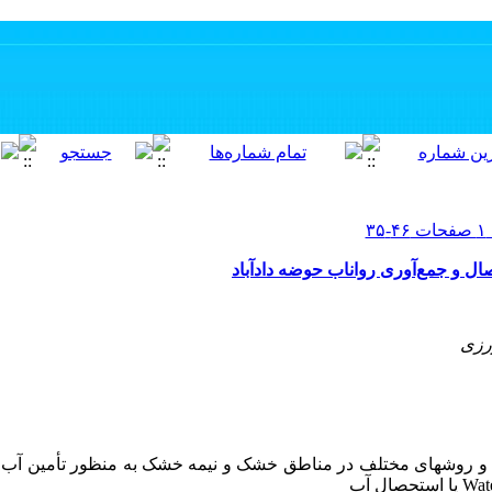
صال و جمع‌آوری رواناب حوضه دادآباد
رزی
ک­ها و روش­های مختلف در مناطق خشک و نیمه­ خشک به منظور تأمین آب
Wat
یا استحصال آب