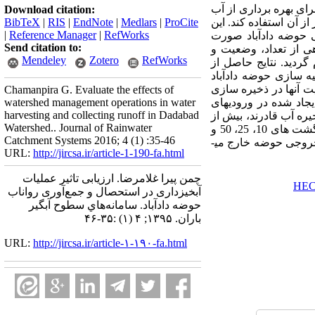
ای بهره­ برداری از آب
Download citation:
از آن استفاده کند. این
ProCite
|
Medlars
|
EndNote
|
RIS
|
BibTeX
|
Reference Manager
|
RefWorks
ی حوضه دادآباد صورت
Send citation to:
ی از تعداد، وضعیت و
Mendeley
Zotero
RefWorks
گردید. نتایج حاصل از
­ سازی حوضه دادآباد
 آن­ها در ذخیره­ سازی
Chamanpira G. Evaluate the effects of
جاد شده در ورودی­های
watershed management operations in water
harvesting and collecting runoff in Dadabad
ره آب قادرند، بیش از
Watershed.. Journal of Rainwater
80 درصد از رواناب حاصل از بارندگی­های با دوره بازگشت 2 و 5 سال را جمع ­آوری و ذخیره نمایند. در دوره بازگشت های 10، 25، 50 و
Catchment Systems 2016; 4 (1) :35-46
ابقی از خروجی حوضه خارج می­
URL:
http://jircsa.ir/article-1-190-fa.html
چمن پیرا غلامرضا. ارزیابی تاثیر عملیات
آبخیزداری در استحصال و جمع‌آوری رواناب
حوضه دادآباد. سامانه‌هاي سطوح آبگير
باران. ۱۳۹۵; ۴ (۱) :۳۵-۴۶
URL:
http://jircsa.ir/article-۱-۱۹۰-fa.html