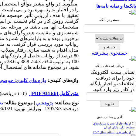
می­گویند. در واقع بیشتر مواقع استحصال 
بانک‌ها و نمایه نامه‌ها
را در اختیار ندارد. بهره ­بردار می­ بایس
تحقیق با هدف ارزیابی تأثیر حوضچه­ ه
جستجو در پایگاه
گرفت. روش کار در گام نخست بر اسا
مشخصات آن­ها می
باشد. در مرحله بعد 
شبیه‌سازی و مقایسه هیدروگراف‌های مش
برخوردار بوده و به پارامترهای شماره من
رواناب مورد بررسی قرار گرفت. به منظو
مدل، اقدام به شبیه­ سازی رفتار سیلاب 
جستجوی پیشرفته
100 به
دریافت اطلاعات پایگاه
شود. در مجموع سامانه­ های استحصال آب حوضه دادآباد قادرند 36645
نشانی پست الکترونیک
خود را برای دریافت
واژه‌های کلیدی:
واژه­ های کلیدی: حوضچ
اطلاعات و اخبار پایگاه،
در کادر زیر وارد کنید.
متن کامل
[PDF 934 kb]
(۱۰۴ دریافت)
نوع مطالعه:
پژوهشي
|
موضوع مقاله:
ت
دریافت: 1395/3/3 | ویرایش نهایی: 1396/1/21 | پذیرش: 1395/4/6 | انتشار الکترونیک: 1395/9/3
آخرین مطالب بخش
::
ارتقاء چارک نشریه سامانه‌های
سطوح آبگیر باران ایران
::
ارزیابی ضریب تاثیر سال ۱۴۰۳