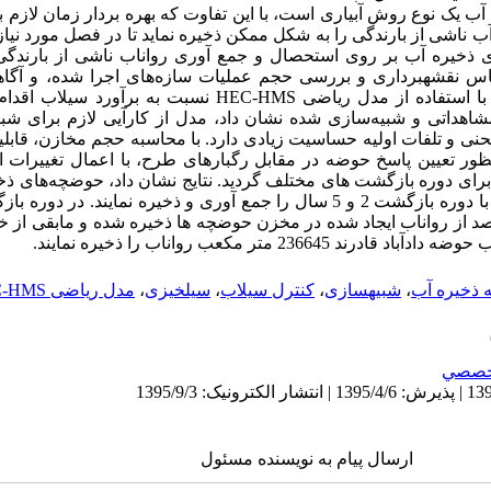
آب یک نوع روش آبیاری است، با این تفاوت که بهره­ بردار زمان لازم بر
ت آب ناشی از بارندگی را به شکل ممکن ذخیره نماید تا در فصل مورد نیاز 
ای ذخیره آب بر روی استحصال و جمع آوری رواناب ناشی از بارندگ
س نقشه­برداری و بررسی حجم عملیات سازه
های اجرا شده، و آگاه
با استفاده از مدل ریاضی
HEC-HMS
نسبت به برآورد سیلاب اقدام 
اهداتی و شبیه‌سازی شده نشان داد، مدل از کارآیی لازم برای شبیه
حنی و تلفات اولیه حساسیت زیادی دارد. با محاسبه حجم مخازن، قابلیت
ر تعیین پاسخ حوضه در مقابل رگبارهای طرح، با اعمال تغییرات ای
برای دوره بازگشت­ های مختلف گردید. نتایج نشان داد، حوضچه‌های ذخی
 ترتیب 63.4، 54.3، 38.8 و 28.6 درصد از رواناب ایجاد شده در مخزن حوضچه­ ها ذخیره شده و م
2 متر مکعب رواناب را ذخیره ‌نمایند.
ه ذخیره آب
،
شبیه­سازی
،
کنترل سیلاب
،
سیل‍خیزی
،
مدل ریاضی HEC-HMS
خصصي
ارسال پیام به نویسنده مسئول