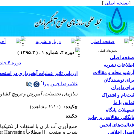
[
صفحه اصلی
]
بخش‌های اصلی
دوره ۴، شماره ۱ - ( ۳-۱۳۹۵ )
صفحه اصلی
دوره ۴ جلد ۱ صفحات ۴۶-۳۵
اطلاعات نشریه
آرشیو مجله و مقالات
ارزیابی تاثیر عملیات آبخیزداری در استح
برای نویسندگان
*
غلامرضا چمن پیرا
برای داوران
سازمان تحقیقات، آموزش و ترویج کشاو
ثبت‌نام و اشتراک
تماس با ما
چکیده:
(۶۱۱۰ مشاهده)
تسهیلات پایگاه
چکیده
بایگانی مقالات زیر چاپ
فعالیت‌های انجمن
جمع ­آوری آب باران با استفاده از تکنی
شرب و صنعت را اصطلاحاً
Harvesting
er
اصول اخلاقی