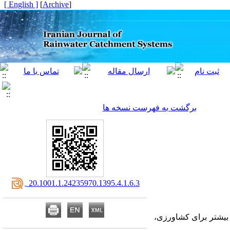
[ English ]
]
Archive
[
برگشت به فهرست نسخه ها
‎ 20.1001.1.24235970.1395.4.1.6.3
 بیشتر برای کشاورزی،