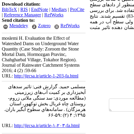
Download citation:
منظور از دادهای سطح
BibTeX
|
RIS
|
EndNote
|
Medlars
|
ProCite
ه شاهد و سه حلقه چاه آزمایشی در یک دوره آماری 14 ساله (از سال آبی77-76 تا 90-89) استفاده شد. برای بررسی
|
Reference Manager
|
RefWorks
اثر سد بر سطح ایستابی آب دشت مذکور، آمار به دو دوره قبل از احداث سد (83-76) و بعد از احداث سد (90-83) تقسیم شدند. نتایج
Send citation to:
ه، ولی سطح آب در همه
Mendeley
Zotero
RefWorks
شان دهنده تاثیر مثبت
moslemi H. Evaluation the Effect of
Watershed Dams on Underground Water
Quantity (Case Study: Zoroom the Stone
Mortal Dam, Hormozgan Pravinc,
Chahgharbal Village, Tokahor Region).
Journal of Rainwater Catchment Systems
2016; 4 (2) :59-66
URL:
http://jircsa.ir/article-1-203-fa.html
مسلمی حمید. گزارش فنی: تاثیر سدهای
آبخیزداری بر کمیت آب‌های زیرزمینی
(مطالعه موردی: سد سنگی ملاتی زروم-
روستای چاه غربال بخش توکهور، استان
هرمزگان) . سامانه‌هاي سطوح آبگير باران.
۱۳۹۵; ۴ (۲) :۵۹-۶۶
URL:
http://jircsa.ir/article-۱-۲۰۳-fa.html