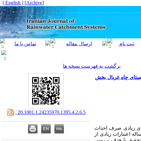
[ English ]
]
Archive
[
برگشت به فهرست نسخه ها
وستای چاه غربال بخش
‎ 20.1001.1.24235970.1395.4.2.6.5
‌های زیادی صرف احداث
له اعتبارات زیادی از
ین تحقیق با هدف بررسی