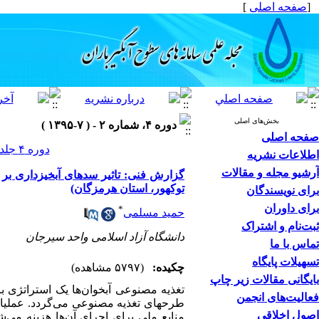
[
صفحه اصلی
]
بخش‌های اصلی
دوره ۴، شماره ۲ - ( ۷-۱۳۹۵ )
صفحه اصلی
دوره ۴ جلد ۲ صفحات ۶۶-۵۹
اطلاعات نشریه
آرشیو مجله و مقالات
گزارش فنی: تاثیر سدهای آبخیزداری بر
توکهور، استان هرمزگان)
برای نویسندگان
برای داوران
*
حمید مسلمی
ثبت‌نام و اشتراک
دانشگاه آزاد اسلامی واحد سیرجان
تماس با ما
تسهیلات پایگاه
چکیده:
(۵۷۹۷ مشاهده)
بایگانی مقالات زیر چاپ
تغذیه مصنوعی آبخوان‌ها یک استراتژی ب
فعالیت‌های انجمن
طرح­های تغذیه مصنوعی می‌گردد. عملیات
اصول اخلاقی
منابع ملی برای اجرای آن‌ها هزینه می‌ش