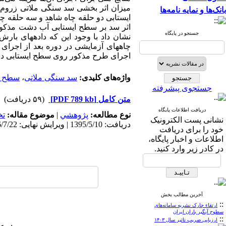
میزان اثر بخشی سد
سنگی ملاتی زروم
ب
بانک‌ها و نمایه نامه‌ها
جستجو در پایگاه
نشان داد با وجود این که داده‏‏های با
چاه‏‏های آزمایشی در دوره بعد از اجرا
اجرای طرح مذکور روی سطح ایستابی 
واژه‌های کلیدی:
سد سنگی ملاتی
،
سطح ا
جستجوی پیشرفته
متن کامل
[PDF 789 kb]
(۵۹ دریافت)
دریافت اطلاعات پایگاه
نوع مطالعه:
پژوهشي
|
موضوع مقاله:
ت
نشانی پست الکترونیک
دریافت: 1395/5/10 | ویرایش نهایی: 1396/7/22 | پذیرش: 1395/7/25 | انتشار الکترونیک: 1396/2/7
خود را برای دریافت
اطلاعات و اخبار پایگاه،
در کادر زیر وارد کنید.
آخرین مطالب بخش
::
ارتقاء چارک نشریه سامانه‌های
سطوح آبگیر باران ایران
::
ارزیابی ضریب تاثیر سال ۱۴۰۳