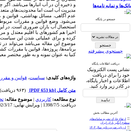
و ذخیره آن در آب انبارها می‌باشد. اگر
بانک‌ها و نمایه نامه‌ها
مدیریت آب است اما محدودیت‌های متعددی
عدم آگاهی، مسائل بهداشتی، قوانین و
جستجو در پایگاه
می‌شود. وضع قوانین و مقررات مربوطه
استحصال آب باران ضروری است. در این 
اخیرا هم کشورهای با اقلیم معتدل و م
کرده و برای عملیاتی شدن این سیاست‌ها
موضوع این مقاله می‌باشد می‌تواند در ت
برنامه‌ها، پروژه‌ها، قوانین یا مقررات کش
جستجوی پیشرفته
کنیا به عنوان نمونه و به طور مختصر م
دریافت اطلاعات پایگاه
نشانی پست الکترونیک
خود را برای دریافت
واژه‌های کلیدی:
سیاست
،
قوانین و مقرر
اطلاعات و اخبار پایگاه،
در کادر زیر وارد کنید.
متن کامل
[PDF 653 kb]
(۹۶۳ دریافت)
نوع مطالعه:
كاربردي
|
موضوع مقاله:
تخ
دریافت: 1398/7/5 | ویرایش نهایی: 1402/3/17 | پذیرش: 1398/11/1 | انتشار الکترونیک: 1399/1/5
آخرین مطالب بخش
::
ارتقاء چارک نشریه سامانه‌های
سطوح آبگیر باران ایران
::
ارزیابی ضریب تاثیر سال ۱۴۰۳