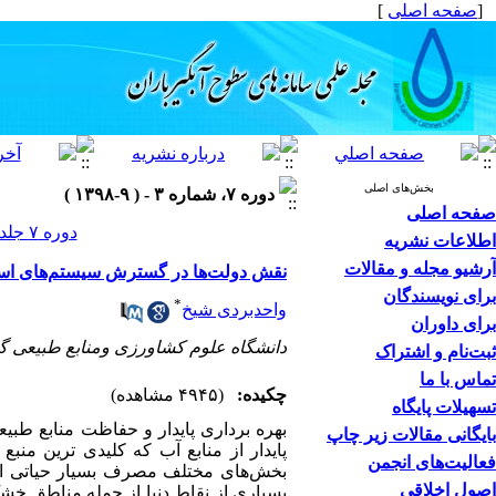
[
صفحه اصلی
]
بخش‌های اصلی
دوره ۷، شماره ۳ - ( ۹-۱۳۹۸ )
صفحه اصلی
دوره ۷ جلد ۳ صفحات ۶۶-۴۹
اطلاعات نشریه
آرشیو مجله و مقالات
نقش دولت‌ها در گسترش سیستم‌های است
برای نویسندگان
*
واحدبردی شیخ
برای داوران
دانشگاه علوم کشاورزی ومنابع طبیعی گر
ثبت‌نام و اشتراک
تماس با ما
چکیده:
(۴۹۴۵ مشاهده)
تسهیلات پایگاه
بهره برداری پایدار و حفاظت منابع طبی
بایگانی مقالات زیر چاپ
پایدار از منابع آب که کلیدی ترین من
فعالیت‌های انجمن
بخش‌های مختلف مصرف بسیار حیاتی است
اصول اخلاقی
بسیاری از نقاط دنیا از جمله مناطق خ