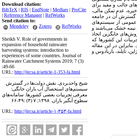
Download citation:
رهای جالب و مفید برای
BibTeX
|
RIS
|
EndNote
|
Medlars
|
ProCite
خیره، عدم تمکن مالی،
|
Reference Manager
|
RefWorks
و گسترش آن در جامعه
Send citation to:
 عمومی از سیستم‌های
Mendeley
Zotero
RefWorks
نیمه خشک می‌باشند و
ش‌های جایگزین اتخاذ
Sheikh V. Role of governments in
جربیات این کشورها که
expansion of household rainwater
نابراین در این مقاله
harvesting systems: introduction to
پن، تایلند، باربادوس و
experiences of some countries. Journal of
Rainwater Catchment Systems 2019; 7 (3)
:49-66
URL:
http://jircsa.ir/article-1-353-fa.html
شیخ واحدبردی. نقش دولت‌ها در گسترش
سیستم‌های استحصال آب باران خانگی:
معرفی تجربیات بعضی کشورها. سامانه‌هاي
سطوح آبگير باران. ۱۳۹۸; ۷ (۳) :۴۹-۶۶
URL:
http://jircsa.ir/article-۱-۳۵۳-fa.html