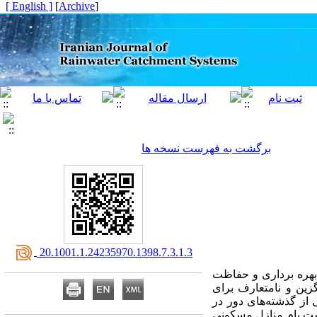
[ English ]
]
Archive
[
برگشت به فهرست نسخه ها
‎ 20.1001.1.24235970.1398.7.3.1.3
 بهره برداری و حفاظت
زین و نامتعارف برای
ز گذشته‌های دور در
شت بام منازل مسکونی