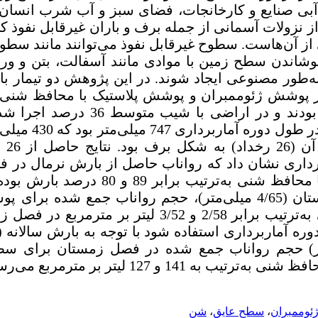
 آبی صنایع و کارخانجات، فضای سبز و آب شرب انسان 
 نزولات آسمانی از جمله برف و باران غیرقابل نفوذ 
 از آن‌هاست. سطوح غیرقابل نفوذ می‌توانند مانند سط
وشاندن سطح زمین با موادی مانند آسفالت، بتن و ورق
به‌طور مصنوعی ایجاد شوند.
در این پژوهش دو تیمار با
 پوشش ژئوممبران و پوشش پلاستیک با محافظ شنی
بودند و در اراضی با شیب متوس
به شک
رداری نشان داد که رواناب حاصل از بارش نرمال در 
پوشش ژئوممبران و پلاستیک با محافظ شنی به‌ترتیب
توجه به بارش نرمال فصل زمستان (4/65 میلی‌متر)، حجم رواناب جمع 
پوشش پلاستیک با محافظ شنی به‌ترتیب برابر 2/58 و 3/52 لیتر
ان (5/158 میلی‌متر) حجم رواناب جمع شده در فصل زمستان بر
 141 و 127 لیتر بر مترمربع می‌رسد.
ئوممبران
،
سطح عایق
،
شن