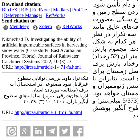
و دام تأمین شود.
Download citation:
BibTeX
|
RIS
|
EndNote
|
Medlars
|
ProCite
کردن سطح زمین و
|
Reference Manager
|
RefWorks
وح سنگی به‌صورت
Send citation to:
ه‌های عایق مانند
Mendeley
Zotero
RefWorks
 سه تکرار در نظر
Niknezhad D. Investigating the ability of
هر کدام به شکل
artificial impermeable surfaces in harvesting
ط 36 درصد اجرا شدند. مجموع بارش
snow water (Case study: East Azarbaijan
صورت گرفته بر سطوح مذکور در طول دوره آماربرداری 747 میلی‌متر بود که 430 میلی‌متر آن (52 رخداد)
Province, Tabriz). Journal of Rainwater
Catchment Systems 2022; 10 (3) : 3
ل باران و 317 میلی‌متر آن (26 رخداد) به شکل برف بود. نتایج حاصل از 26 رخداد بارش برف
URL:
http://jircsa.ir/article-1-471-fa.html
فصل زمستان برای
 برابر 89 و 80 درصد بارش بوده است. بنابراین با
نیک نژاد داود. بررسی توانایی سطوح
غیرقابل نفوذ مصنوعی در استحصال آب
شده برای پوشش ژئوممبران و
برف (مطالعه موردی: استان
 بر مترمربع در فصل زمستان خواهد بود.
آذربایجان‌شرقی، تبریز). سامانه‌هاي سطوح
درصورتی‌که از آمار کوتاه‌مدت دوره آماربرداری استفاده شود با توجه به بارش سالانه (5/373 میلی‌متر) و
آبگير باران. ۱۴۰۱; ۱۰ (۳) :۲۹-۴۰
ای سطوح آبگیر پوشش
URL:
http://jircsa.ir/article-۱-۴۷۱-fa.html