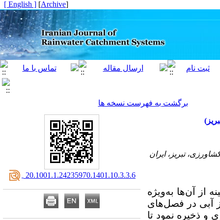
[ English ]
]
Archive
[
برگشت به فهرست نسخه ها
ریز)
اورزی، تبریز، ایران
‎ 20.1001.1.24235970.1401.10.3.3.6
نه از آن‌ها به‌ویژه
ز آبی در فصل‌های
 و ذخیره نمود تا