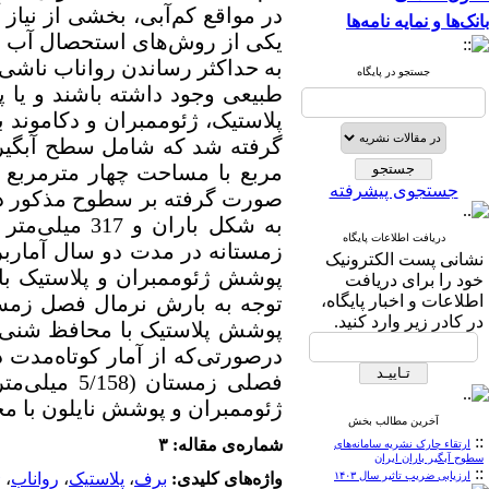
در مواقع کم‌آبی، بخشی از نیاز
بانک‌ها و نمایه نامه‌ها
یکی از روش‌های استحصال آب از
به حداکثر رساندن رواناب ناشی
جستجو در پایگاه
طبیعی وجود داشته باشند و یا پ
پلاستیک، ژئوممبران و دکاموند 
گرفته شد که شامل سطح آبگیر
مربع با مساحت چهار مترمربع
جستجوی پیشرفته
دریافت اطلاعات پایگاه
زمستانه در مدت دو سال آمارب
نشانی پست الکترونیک
خود را برای دریافت
اطلاعات و اخبار پایگاه،
در کادر زیر وارد کنید.
فصلی زمست
ژئوممبران و پوشش نایلون با محافظ شنی به‌ترتیب به
آخرین مطالب بخش
::
شماره‌ی مقاله: ۳
ارتقاء چارک نشریه سامانه‌های
سطوح آبگیر باران ایران
::
ارزیابی ضریب تاثیر سال ۱۴۰۳
واژه‌های کلیدی:
برف
،
پلاستیک
،
رواناب
،
ژ