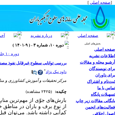
[
صفحه اصلی
]
بخش‌های اصلی
دوره ۱۰، شماره ۳ - ( ۹-۱۴۰۱ )
صفحه اصلی
دوره ۱۰ جلد ۳ صفحات ۴۰-۲۹
اطلاعات نشریه
آرشیو مجله و مقالات
بررسی توانایی سطوح غیرقابل نفوذ مصنو
برای نویسندگان
*
داود نیک نژاد
برای داوران
مرکز تحقیقات و آموزش کشاورزی و منابع
ثبت‌نام و اشتراک
تماس با ما
چکیده:
(۲۴۲۵ مشاهده)
تسهیلات پایگاه
بارش‌های جوّی از مهم‌ترین من
بایگانی مقالات زیر چاپ
از نوع برف و باران در مناطق خ
فعالیت‌های انجمن
کم‌آبی داشته باشد. می‌توان قبل
اصول اخلاقی