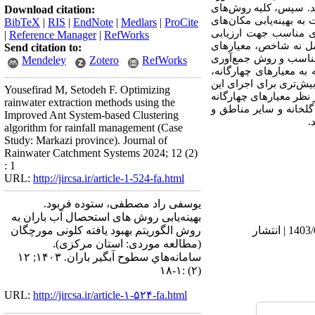
د. سپس، کلیه روش‌های
Download citation:
ه بهینه‌یابی مکان‌های
BibTeX
|
RIS
|
EndNote
|
Medlars
|
ProCite
ای مناسب جهت ارزیابی
|
Reference Manager
|
RefWorks
 ۳۱ شاخص، معیارهای اقتصادی شامل نه شاخص، معیارهای
Send citation to:
ناسب و روش جمع‌آوری
Mendeley
Zotero
RefWorks
 میلی‌متر بارندگی است. با توجه به معیارهای چهارگانه،
یش‌تری برای اجرای این
Yousefirad M, Setodeh F. Optimizing
 نظر معیارهای چهارگانه
rainwater extraction methods using the
لخانه و سایر مناطق و
Improved Ant System-based Clustering
.
algorithm for rainfall management (Case
Study: Markazi province). Journal of
Rainwater Catchment Systems 2024; 12 (2)
: 1
URL:
http://jircsa.ir/article-1-524-fa.html
یوسفی راد مصطفی، ستوده فربود.
بهینه‌یابی روش های استحصال آب باران به
دریافت: 1402/7/9 | ویرایش نهایی: 1403/12/27 | پذیرش: 1402/10/24 | انتشار الکترونیک پیش از انتشار نهایی: 1403/6/13 | انتشار
روش الگوریتم بهبود یافته کلونی مورچگان
(مطالعه موردی: استان مرکزی).
سامانه‌هاي سطوح آبگير باران. ۱۴۰۳; ۱۲
(۲) :۱-۱۸
URL:
http://jircsa.ir/article-۱-۵۲۴-fa.html