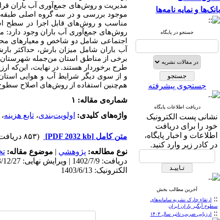
مدیریت و روش‌های جمع‌آوری آب باران قر
بانک‌ها و نمایه نامه‌ها
موجود بررسی و در سه گروه اصلی طبقه‌بن
مناسب و روش‌های قابل اجرا در سطح است
جستجو در پایگاه
اجتماعی شامل دو شاخص و معیارهای محی
برخی از مناطق استان من‌جمله شهرستان‌ها
طرح برخوردار هستند. در نهایت، این‌که ارز
و از سوی دیگر شرایط آب و هوایی استان
هم‌چنین استفاده از روش‌های اصلاح سطوح آب
جستجوی پیشرفته
شماره‌ی مقاله: ۱
دریافت اطلاعات پایگاه
واژه‌های کلیدی:
اولویت‌بندی
،
تابع هزینه
،
نشانی پست الکترونیک
خود را برای دریافت
اطلاعات و اخبار پایگاه،
متن کامل
[PDF 2032 kb]
(۸۵۳ دریافت)
در کادر زیر وارد کنید.
نوع مطالعه:
پژوهشي
|
موضوع مقاله:
ت
الکترونیک: 1403/6/13
آخرین مطالب بخش
::
ارتقاء چارک نشریه سامانه‌های
سطوح آبگیر باران ایران
::
ارزیابی ضریب تاثیر سال ۱۴۰۳