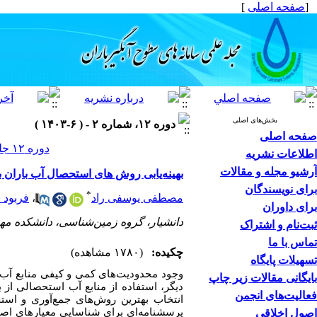
[
صفحه اصلی
]
بخش‌های اصلی
دوره ۱۲، شماره ۲ - ( ۶-۱۴۰۳ )
صفحه اصلی
دوره ۱۲ جلد ۲ صفحات ۱۸-۱
اطلاعات نشریه
آرشیو مجله و مقالات
بهینه‌یابی روش های استحصال آب باران 
برای نویسندگان
*
مصطفی یوسفی راد
،
فربود 
برای داوران
دانشیار، گروه زمین‌شناسی، دانشکده مهندسی علوم زم
ثبت‌نام و اشتراک
تماس با ما
چکیده:
(۱۷۸۰ مشاهده)
تسهیلات پایگاه
وجود محدودیت‌های کمی و کیفی منابع آب 
بایگانی مقالات زیر چاپ
دیگر، استفاده از منابع آب استحصالی از
فعالیت‌های انجمن
انتخاب
بهترین
روش‌های جمع‌آوری و است
پرسشنامه‌ای برای شناسایی معیارهای اصل
اصول اخلاقی