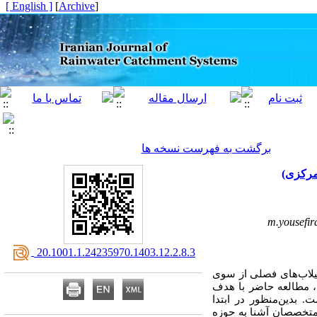
[ English ]
]
Archive
[
برگشت به فهرست نسخه ها
مرکزی)
‎ 20.1001.1.24235970.1403.12.2.8.3
لاب‌های فصلی از سوی
،
مطالعه حاضر با هدف
بدین‌منظور در ابتدا
متخصصان آشنا به حوزه