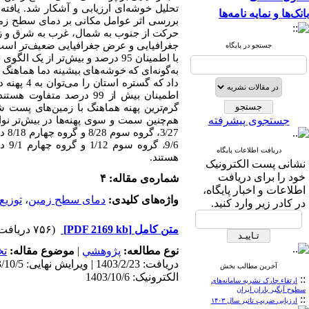
بانک‌ها و نمایه نامه‌ها
بررسی اثر عوامل مکانی بر دمای سطح زمین
حرکت از جنوب به شمال، غرب به شرق و زمین‌ه
جغرافیایی و عرض جغرافیایی ضعیف‌تر است. 
جستجو در پایگاه
با اطمینان 95 درصد و بیش‌تر از
به‌گونه‌ای‌ که خوشه‌های بیشینه دما هماهن
داد که گستره استان را می‌توان به 4 پهنه دمایی بخش کرد؛ به‌گونه‌ای
اطمینان بیش از 99 درصد م
گرم‌ترین پهنه هماهنگ با زمین‌های پست ش
جستجوی پیشرفته
9/6
دریافت اطلاعات پایگاه
هستند.
نشانی پست الکترونیک
خود را برای دریافت
شماره‌ی مقاله: ۴
اطلاعات و اخبار پایگاه،
واژه‌های کلیدی:
دمای سطح زمین
،
توزیع
در کادر زیر وارد کنید.
متن کامل
[PDF 2169 kb]
(۷۵۶ دریافت)
نوع مطالعه:
پژوهشي
|
موضوع مقاله:
ت
آخرین مطالب بخش
الکترونیک: 1403/10/6
::
ارتقاء چارک نشریه سامانه‌های
سطوح آبگیر باران ایران
::
ارزیابی ضریب تاثیر سال ۱۴۰۳