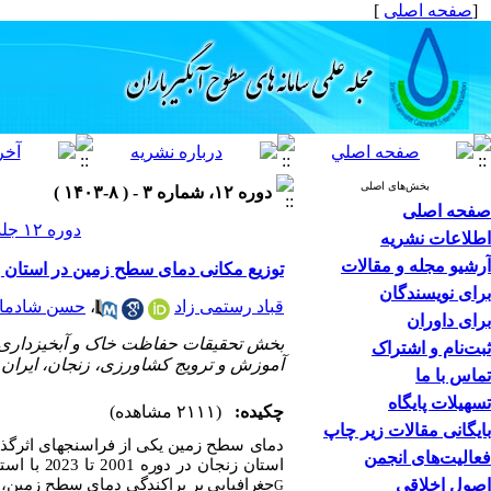
[
صفحه اصلی
]
بخش‌های اصلی
دوره ۱۲، شماره ۳ - ( ۸-۱۴۰۳ )
صفحه اصلی
دوره ۱۲ جلد ۳ صفحات ۶۰-۴۵
اطلاعات نشریه
آرشیو مجله و مقالات
توزیع مکانی دمای سطح زمین در استان 
برای نویسندگان
قباد رستمی زاد
،
حسن شادما
برای داوران
بخش تحقیقات حفاظت خاک و آبخیزداری، 
ثبت‌نام و اشتراک
آموزش و ترویج کشاورزی، زنجان، ایران
تماس با ما
تسهیلات پایگاه
چکیده:
(۲۱۱۱ مشاهده)
بایگانی مقالات زیر چاپ
دمای سطح زمین یکی از فراسنج­های اثرگذا
فعالیت‌های انجمن
استان زنجان در دوره 2001 تا 2023 با استفاده از فراورده
اصول اخلاقی
جغرافیایی بر پراکندگی دمای سطح زمین، ا
G