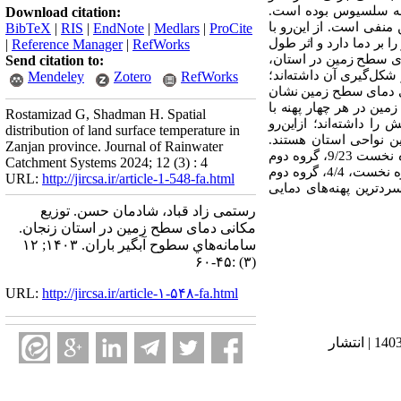
بی و آشکار شد. یافته‌ها نشان داد که میانگین دمای سطح زمین در روز 6/24 و در شب 3/5 درجه سلسیوس بوده است.
Download citation:
نفی است. از این‌رو با
BibTeX
|
RIS
|
EndNote
|
Medlars
|
ProCite
ا بر دما دارد و اثر طول
|
Reference Manager
|
RefWorks
مای سطح زمین در استان،
Send citation to:
در شکل‌گیری آن داشته‌اند؛
Mendeley
Zotero
RefWorks
ندی دمای سطح زمین نشان
ین در هر چهار پهنه با
Rostamizad G, Shadman H. Spatial
قش را داشته‌اند؛ ازاین‌رو
distribution of land surface temperature in
ین نواحی استان هستند.
Zanjan province. Journal of Rainwater
هم‌چنین سمت و سوی پهنه‌ها در بیش‌تر نواحی شمال غربی جنوب شرقی است. دمای روزهنگام سطح زمین در گروه نخست 9/23، گروه دوم
Catchment Systems 2024; 12 (3) : 4
3/27، گروه سوم 8/28 و گروه چهارم 8/18 درجه سلسیوس است. هم‌چنین میانگین دمای شب‌هنگام سطح زمین در گروه نخست، 4/4، گروه دوم
URL:
http://jircsa.ir/article-1-548-fa.html
 چهارم سردترین پهنه‌های دمایی
رستمی زاد قباد، شادمان حسن. توزیع
مکانی دمای سطح زمین در استان زنجان.
سامانه‌هاي سطوح آبگير باران. ۱۴۰۳; ۱۲
(۳) :۴۵-۶۰
URL:
http://jircsa.ir/article-۱-۵۴۸-fa.html
دریافت: 1403/2/23 | ویرایش نهایی: 1403/10/5 | پذیرش: 1403/4/15 | انتشار الکترونیک پیش از انتشار نهایی: 1403/6/15 | انتشار