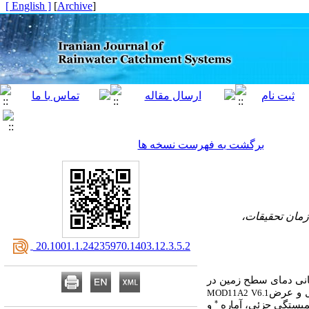
[ English ]
]
Archive
[
برگشت به فهرست نسخه ها
مان تحقیقات،
‎ 20.1001.1.24235970.1403.12.3.5.2
کانی دمای سطح زمین در
ل و عرض
MOD11A2 V6.1
*
همبستگی جزئی، آماره
و