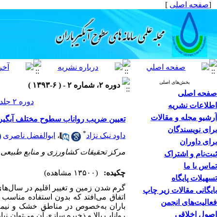
[
صفحه اصلی
]
بخش‌های اصلی
دوره ۲، شماره ۲ - ( ۶-۱۳۹۳ )
صفحه اصلی
دوره ۲ جلد ۲ صفحات ۵۰-۳۹
اطلاعات نشریه
آرشیو مجله و مقالات
تعیین ضریب رواناب سطوح مختلف آبگیر ب
برای نویسندگان
*
داود نیک نژاد
،
ابوالفضل ناصری
برای داوران
مرکز تحقیقات کشاورزی و منابع طبیعی 
ثبت‌نام و اشتراک
تماس با ما
چکیده:
(۱۳۵۰۰ مشاهده)
تسهیلات پایگاه
گرم شدن زمین و تغییر اقلیم در سال‌های
بایگانی مقالات زیر چاپ
اتفاق می‌افتد که بدون استفاده مناسب و
فعالیت‌های انجمن
باران به‌خصوص در مناطق خشک و نیمه‌
اصول اخلاقی
رواناب بالا و ذخیره سازی آن می‌توان نی