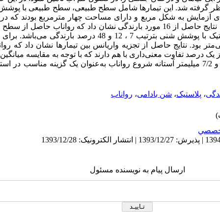
در نظر گرفته شد. این تیمارها شامل سطح طبیعی، سطح طبیعی با پوش
ای آزمایش به شکل مربع و دارای مساحت چهار مترمربع بودند که در 
متوسط 18 – 5/11 درصد احداث گردیدند. نتایج حاصل از 16 مورد بارندگی نشان داد که رو
سطح طبیعی دست‌نخورده و سطح پلاستیک با پوشش شنی بترتیب 7 ، 12 و 48 
واناب بترتیب 4/4، 5/3 و 7/2 میلی‌متر بود. نتایج حاصل از تجزیه واریانس بین تیمارها نشان د
ک درصد تفاوت معنی‌داری با هم دارند که با توجه به مقایسه میانگین‌
با پوشش شنی با تولید 48 درصد رواناب و 7/2 میلیمتر آستانه شروع رواناب به‌عنوان یک گزینه م
ندگی
،
پلاستیک
،
شن بادامی
،
رواناب
خصصي
ارسال پیام به نویسنده مسئول