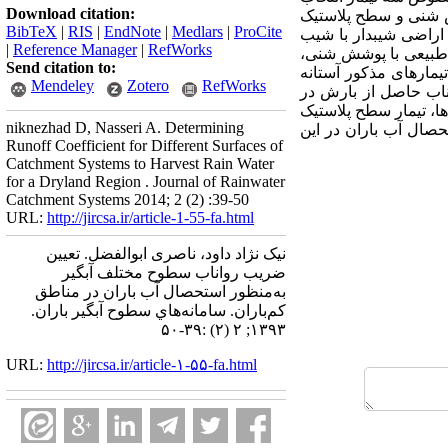
Download citation:
ش شنی و سطح پلاستیک
BibTeX
|
RIS
|
EndNote
|
Medlars
|
ProCite
اراضی شیبدار با شیب
|
Reference Manager
|
RefWorks
اناب حاصل از سطح طبیعی با پوشش شنی،
Send citation to:
درصد بارندگی می‌باشد. برای تیمارهای مذکور آستانه
Mendeley
Zotero
RefWorks
اد که رواناب حاصل از بارش در
ها، تیمار سطح پلاستیک
niknezhad D, Nasseri A. Determining
ناسب در استحصال آب باران در این
Runoff Coefficient for Different Surfaces of
Catchment Systems to Harvest Rain Water
for a Dryland Region . Journal of Rainwater
Catchment Systems 2014; 2 (2) :39-50
URL:
http://jircsa.ir/article-1-55-fa.html
نیک نژاد داود، ناصری ابوالفضل. تعیین
ضریب رواناب سطوح مختلف آبگیر
به‌منظور استحصال آب باران در مناطق
کم‌باران. سامانه‌هاي سطوح آبگير باران.
۱۳۹۳; ۲ (۲) :۳۹-۵۰
URL:
http://jircsa.ir/article-۱-۵۵-fa.html