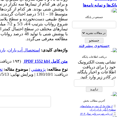
و برای هر کدام از تیمارها سه تکرار 
بانک‌ها و نمایه نامه‌ها
با پوشش شنی بودند. هر کدام از کرت‌ه
جستجو در پایگاه
شروع ر
تیمارهای مختلف در سطح احتمال کمتر از ی
مطالعه معرفی می‌گردد.
جستجوی پیشرفته
واژه‌های کلیدی:
استحصال آب باران
،
بار
دریافت اطلاعات پایگاه
متن کامل
[PDF 1552 kb]
(۱۹۴ دریافت)
نشانی پست الکترونیک
خود را برای دریافت
نوع مطالعه:
پژوهشي
|
موضوع مقاله:
ت
اطلاعات و اخبار پایگاه،
دریافت: 1393/10/1 | ویرایش نهایی: 1394/5/13 | پذیرش: 1393/12/27 | انتشار الکترونیک: 1393/12/28
در کادر زیر وارد کنید.
آخرین مطالب بخش
::
ارتقاء چارک نشریه سامانه‌های
سطوح آبگیر باران ایران
::
ارزیابی ضریب تاثیر سال ۱۴۰۳