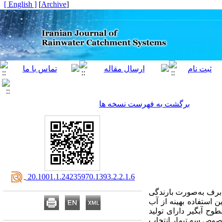
[ English ]
]
Archive
[
برگشت به فهرست نسخه ها
‎ 20.1001.1.24235970.1393.2.2.1.6
 برف به‌صورت بارندگی
 استفاده بهینه از آب
ح آبگیر دارای تولید
 خصوص سه تیمار انتخاب