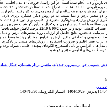
رش و دما انجام شده است. در این راستا، خروجی ۱۰ مدل اقلیمی
RF
برای حوضه رودخانه بالادست سد کرخه در دوره تاریخی 1990 تا 2014 استخراج شد. داده‌ها در
و
،
45
SSP3.70
SSP5.85
 دو متغیر بارش و دما نسبت به دو روش دیگر عملکرد برتری دارد، د
گیری از روش برتر (
)، پیش‌نگری متغیرهای اقلیمی برای دوره‌های 2031
–
055
مورد مطالعه با استفاده از آزمون من-کندال و برآوردگر شیب سن بررسی
که متوسط بارش در هر چهار سناریو دارای تغییرات کاهشی بوده و در حدو
ی‌گراد افزایش می‌یابد. همچنین، نتایج حاصل از ارزیابی روند متغیرهای بارش و د
وسانات طبیعی و تصادفی متغیر بارش و افزایش معنادار روند متوسط دمای
 اثرات تغییر اقلیم و ضرورت استفاده از رویکردهای مبتنی بر
یادگیری 
مدل‌ها با افزایش توانایی استخراج الگوهای پیچیده اقلیمی همراه بوده و 
 توسط مدل‌های اقلیمی مؤثر واقع شود.
ردش عمومی جو
،
پرسپترون چندلایه
،
ماشین بردار پشتیبان
،
جنگل تصاد
خصصي
ارسال پیام به نویسنده مسئول