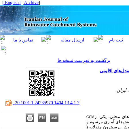
[ English ]
]
Archive
[
برگشت به فهرست نسخه ها
دل‌های اقلیمی
ایران،
‎ 20.1001.1.24235970.1404.13.4.1.7
‌های محلی، یکی از
GCM
وش‌های آماری مرسوم و
ش پرسپترون چندلایه (