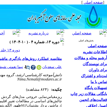
[
صفحه اصلی
]
بخش‌های اصلی
دوره ۱۳، شماره ۴ - ( ۱۰-۱۴۰۴ )
صفحه اصلی
دوره ۱۳ جلد ۴ صفحات ۱۳۲-۱۰۹
اطلاعات نشریه
آرشیو مجله و مقالات
مقایسه عملکرد روش‌های یادگیری ماشین
برای نویسندگان
علی سعدیان
،
نیما نعمتی شی
برای داوران
دانش‌آموخته کارشناسی ارشد، گروه مهن
ثبت‌نام و اشتراک
Nima.Nemati@modares.ac.ir
تماس با ما
تسهیلات پایگاه
چکیده:
(۸۲۴ مشاهده)
بایگانی مقالات زیر چاپ
ریز‌مقیاس‌نمایی خروجی مدل‌های گردش 
فعالیت‌های انجمن
چالش‌های اساسی در مطالعات تغییر اقلیم
)، ماشین بردار پشتیبان
ظهور الگوریتم
اصول اخلاقی
MLP