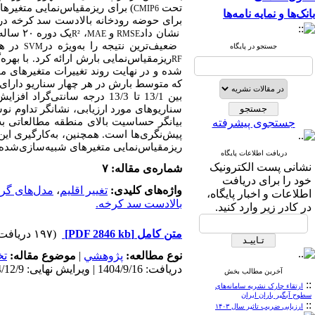
تحت
) برای ریزمقیاس‌نمایی متغیرهای با
CMIP6
بانک‌ها و نمایه نامه‌ها
نشان داد
و
،
یک دوره ۲۰ ساله برای آموزش و دوره پنج‌ساله برای آزمون مدل‌ها به کار رفتند. نتایج ارزیابی با سه شاخص آماری
R²
MAE
RMSE
ضعیف‌ترین نتیجه را به‌ویژه در
در هر
SVM
جستجو در پایگاه
ریزمقیاس‌نمایی بارش ارائه کرد. با بهره‌
RF
شده و در نهایت روند تغییرات متغیرهای 
بین 13/1 تا 13/3 درجه سانت
سناریوهای مورد ارزیابی، نشانگر تداوم ن
بیانگر حساسیت بالای منطقه مطالعاتی به
جستجوی پیشرفته
پیش‌نگری‌ها است. همچنین، به‌کارگیری این 
ریزمقیاس‌نمایی متغیرهای شبیه‌سازی‌شده
دریافت اطلاعات پایگاه
نشانی پست الکترونیک
شماره‌ی مقاله: ۷
خود را برای دریافت
واژه‌های کلیدی:
تغییر اقلیم
،
مدل‌های گ
اطلاعات و اخبار پایگاه،
بالادست سد کرخه.
در کادر زیر وارد کنید.
متن کامل
[PDF 2846 kb]
(۱۹۷ دریافت)
نوع مطالعه:
پژوهشي
|
موضوع مقاله:
ت
دریافت: 1404/9/16 | ویرایش نهایی: 1404/12/9 | پذیرش: 1404/10/29 | انتشار الکترونیک: 1404/10/30
آخرین مطالب بخش
::
ارتقاء چارک نشریه سامانه‌های
سطوح آبگیر باران ایران
::
ارزیابی ضریب تاثیر سال ۱۴۰۳