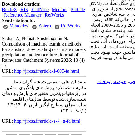
) و جنگل تصادفی (
(
Download citation:
SVM
،
چهار سناریوی
BibTeX
|
RIS
|
EndNote
|
Medlars
|
ProCite
26
SSP2.
|
Reference Manager
|
RefWorks
ر حالی‌که
که روش
Send citation to:
RF
2 و 2056
–
2080 انجام
Mendeley
Zotero
RefWorks
شد
. یافته‌ها نشان دادند
د 96/2 تا 22/19 درصد کاهش خواهد یافت؛ در حالی که متوسط دما
Sadian A, Nemati Shishehgaran N.
ما برای دوره‌های آتی تحت
Comparison of machine learning methods
 منطقه است. این نتایج
for statistical downscaling of climate models
ماشین جهت بهبود دقت
precipitation and temperature. Journal of
می‌تواند در
بهبود فرآیند
Rainwater Catchment Systems 2026; 13 (4)
: 7
URL:
http://jircsa.ir/article-1-605-fa.html
فی
،
حوضه رودخانه
سعدیان علی، نعمتی شیشه گران نیما.
مقایسه عملکرد روش‌های یادگیری ماشین
در ریزمقیاس‌نمایی متغیرهای بارش و دمای
شبیه‌سازی‌شده توسط مدل‌های اقلیمی.
سامانه‌هاي سطوح آبگير باران. ۱۴۰۴; ۱۳
(۴) :۱۰۹-۱۳۲
URL:
http://jircsa.ir/article-۱-۶۰۵-fa.html