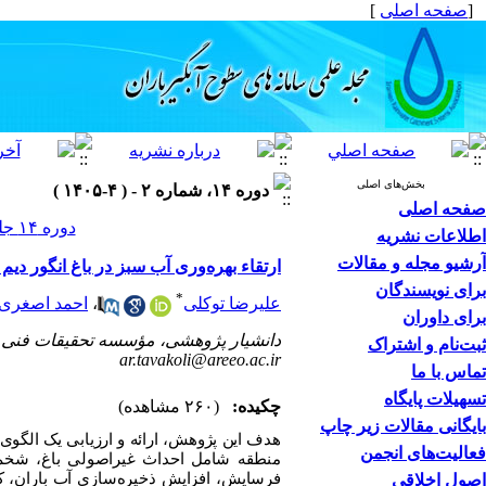
[
صفحه اصلی
]
بخش‌های اصلی
دوره ۱۴، شماره ۲ - ( ۴-۱۴۰۵ )
صفحه اصلی
دوره ۱۴ جلد ۲ صفحات ۲۲-۱
اطلاعات نشریه
آرشیو مجله و مقالات
ارتقاء بهره‌وری آب سبز در باغ انگور دی
برای نویسندگان
*
علیرضا توکلی
،
احمد اصغری
برای داوران
دانشیار پژوهشی، مؤسسه تحقیقات فنی و
ثبت‌نام و اشتراک
ar.tavakoli@areeo.ac.ir
تماس با ما
تسهیلات پایگاه
چکیده:
(۲۶۰ مشاهده)
بایگانی مقالات زیر چاپ
هدف این پژوهش، ارائه و ارزیابی یک الگوی 
فعالیت‌های انجمن
منطقه شامل احداث غیراصولی باغ، شخم 
فرسایش، افزایش ذخیره‌سازی آب باران، ک
اصول اخلاقی