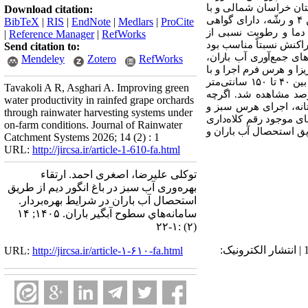
تان خراسان شمالی و با
Download citation:
ن
۴
و رشّه، دارای گواهی
BibTeX
|
RIS
|
EndNote
|
Medlars
|
ProCite
 دما و رطوبت نسبی از
|
Reference Manager
|
RefWorks
پراکنش نسبتاً مناسب بود
Send citation to:
ای جمع‌آوری آب باران،
Mendeley
Zotero
RefWorks
زا و هرس فرم اجرا و با
بین
۴۰
تا
۱۵۰
سانتی‌متر
Tavakoli A R, Asghari A. Improving green
د مشاهده شد. اگرچه
water productivity in rainfed grape orchards
تانه، اجرای هرس سبز و
through rainwater harvesting systems under
های موجود رقم کلاه‌داری
on-farm conditions. Journal of Rainwater
یق استحصال آب باران و
Catchment Systems 2026; 14 (2) : 1
URL:
http://jircsa.ir/article-1-610-fa.html
توکلی علیرضا، اصغری احمد. ارتقاء
بهره‌وری آب سبز در باغ انگور دیم از طریق
استحصال آب باران در شرایط بهره‌بردار.
سامانه‌هاي سطوح آبگير باران. ۱۴۰۵; ۱۴
(۲) :۱-۲۲
دریافت: 1404/11/5 | ویرایش نهایی: 1405/5/9 | پذیرش: 1405/1/1 | انتشار الکترونیک پیش از انتشار نهایی: 1405/4/5 | انتشار الکترونیک:
URL:
http://jircsa.ir/article-۱-۶۱۰-fa.html