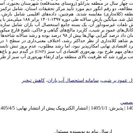
 چهار سال در منطقه بدرانلو (روستای محمدقلعه) شهرستان بجنورد، اس
مطالعه، دو رقم انگور دیم مورد تأیید مرکز تحقیقات استان، شامل ترکم
قه (کلاه‌داری) مقایسه شدند. هم‌چنین، داده‌های اقلیمی شامل بارش،
لیل شد. میانگین بارش سالانه طی دوره
۱۴۰۱-۱۳۹۷
برابر
۱۸۸
میلی‌متر با 
ش تلفات غیرسودآور آن، یک بسته جامع استحصال آب باران شامل سازه‌ه
کانال‌های عمود بر شیب، کاربرد مالچ‌های گیاهی و خاکی، تلقیح قارچ میکوری
ن داد درصد گیرایی نهال‌ها بیش از
۹۸
درصد بوده و رشد سالانه شاخه‌ها 
قم شاهد کلاه‌داری از نظر حداکثر رشد، اختلاف معنی‌داری در سطح
۱
درص
رد اقتصادی نهایی امکان‌پذیر نبود، اما رشد مطلوب، عدم بروز تنش تابس
های مهم طرح بود. بهره‌وری اقتصادی آب سبز (
) در گندم دیم و باغ‌
GWP
عب برآورد شد که ظرفیت بالای منطقه برای ارتقاء بهره‌وری آب سبز از طر
ال عمود بر شیب
،
سامانه استحصال آب باران
،
کاهش تبخیر
صصي
ارسال پیام به نویسنده مسئول