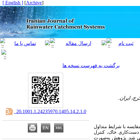
[ English ]
]
Archive
[
برگشت به فهرست نسخه ها
ج، ایران.
‎ 20.1001.1.24235970.1405.14.2.1.0
مقایسه با شرایط متداول
دست‌کاری خاک، کنترل
حی شد. پژوهش به‌صورت