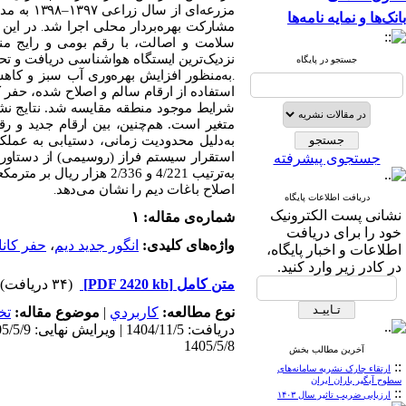
مزرعه‌ای از سال زراعی
۱۳۹۷
–
۱۳۹۸
به مدت
بانک‌ها و نمایه نامه‌ها
مشارکت بهره‌بردار محلی اجرا شد
در این 
.
سلامت و اصالت، با رقم بومی و رایج منط
نزدیک‌ترین ایستگاه هواشناسی دریافت و تح
جستجو در پایگاه
به‌منظور افزایش بهره‌وری آب سبز و کاه
.
استفاده از ارقام سالم و اصلاح‌ شده، حفر 
شرایط موجود منطقه مقایسه شد. نتایج نشا
متغیر است. هم‌چنین، بین ارقام جدید و ر
به‌دلیل محدودیت زمانی، دستیابی به عملک
استقرار سیستم فراز (روسیمی) از دستاورد
جستجوی پیشرفته
به‌ترتیب
4/221
و
2/336
هزار ریال بر مترمک
اصلاح باغات دیم را نشان می‌دهد
.
دریافت اطلاعات پایگاه
نشانی پست الکترونیک
شماره‌ی مقاله: ۱
خود را برای دریافت
واژه‌های کلیدی:
انگور جدید دیم
،
حفر کان
اطلاعات و اخبار پایگاه،
در کادر زیر وارد کنید.
متن کامل
[PDF 2420 kb]
(۳۴ دریافت)
نوع مطالعه:
كاربردي
|
موضوع مقاله:
تخ
1405/5/8
آخرین مطالب بخش
::
ارتقاء چارک نشریه سامانه‌های
سطوح آبگیر باران ایران
::
ارزیابی ضریب تاثیر سال ۱۴۰۳