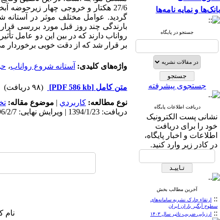
27/6 هکتار و خروجی چهار زیرحوضه آ
بانک‌ها و نمایه نامه‌ها
گردید. عوامل مختلف موثر در آستانه 
بارندگی چند روز قبل مورد بررسی قرار
جستجو در پایگاه
رواناب دارند که در بین این دو عامل تأث
بر قرار شد که از دقت خوبی برخوردار می
واژه‌های کلیدی:
آستانه شروع رواناب
،
حو
جستجوی پیشرفته
متن کامل
[PDF 586 kb]
(۹۸ دریافت)
نوع مطالعه:
كاربردي
|
موضوع مقاله:
تخ
دریافت اطلاعات پایگاه
دریافت: 1394/1/23 | ویرایش نهایی: 1396/2/7 | پذیرش: 1395/6/25 | انتشار الکترونیک: 1395/11/12
نشانی پست الکترونیک
خود را برای دریافت
اطلاعات و اخبار پایگاه،
در کادر زیر وارد کنید.
آخرین مطالب بخش
::
ارتقاء چارک نشریه سامانه‌های
سطوح آبگیر باران ایران
::
نام ک
ارزیابی ضریب تاثیر سال ۱۴۰۳