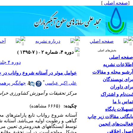
[
صفحه اصلی
]
بخش‌های اصلی
دوره ۴، شماره ۲ - ( ۷-۱۳۹۵ )
صفحه اصلی
دوره ۴ جلد ۲ صفحات ۳۸-۳۳
اطلاعات نشریه
آرشیو مجله و مقالات
عوامل موثر در آستانه شروع رواناب در 
برای نویسندگان
*
علی اکبر عباسی
،
جهانگیر پرهم
برای داوران
مرکز تحقیقات و آموزش کشاورزی خرا
ثبت‌نام و اشتراک
تماس با ما
چکیده:
(۶۶۶۵ مشاهده)
تسهیلات پایگاه
آستانه شروع رواناب تابع پارامتر
بایگانی مقالات زیر چاپ
گیاهی و رطوبت اولیه می‌باشد. آستانه 
فعالیت‌های انجمن
توسط ایستگاه­های هیدرومتری تعیین می‌
اصول اخلاقی
مشکل مواجه است. در این تحقیق وقایع 