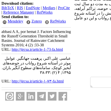
Download citation:
راف به مدت دو سال ثبت
BibTeX
|
RIS
|
EndNote
|
Medlars
|
ProCite
وضه، تراکم آبراهه،
|
Reference Manager
|
RefWorks
ش را در آستانه شروع
Send citation to:
 رواناب و این دو عامل
Mendeley
Zotero
RefWorks
abbasi A A, por hemat J. Factors Influencing
the Runoff Generation Threshold in Small
Basins. Journal of Rainwater Catchment
Systems 2016; 4 (2) :33-38
URL:
http://jircsa.ir/article-1-73-fa.html
عباسی علی اکبر، پرهمت جهانگیر. عوامل
موثر در آستانه شروع رواناب در حوضه‌های
آبخیز کوچک. سامانه‌هاي سطوح آبگير باران.
۱۳۹۵; ۴ (۲) :۳۳-۳۸
URL:
http://jircsa.ir/article-۱-۷۳-fa.html