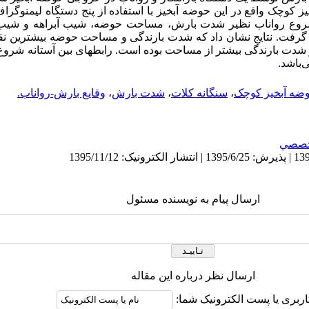
بخیز کوچک واقع در این حوضه آبخیز با استفاده از پنج دستگاه لیمنوگ
شروع رواناب نظیر شدت بارش، مساحت حوضه، شیب آبراهه و شیب ح
 گرفت. نتایج نشان داد که شدت بارندگی و مساحت حوضه بیشترین نق
یر شدت بارندگی بیشتر از مساحت بوده است. رابطه­ای بین آستانه شروع
‌باشد.
ضه آبخیز کوچک
،
سنگانه کلات
،
شدت بارش
،
وقایع بارش-رواناب.
صصي
ارسال پیام به نویسنده مسئول
ارسال نظر درباره این مقاله
اربری یا پست الکترونیک شما: