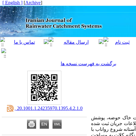
[ English ]
]
Archive
[
برگشت به فهرست نسخه ها
‎ 20.1001.1.24235970.1395.4.2.1.0
ات خاک حوضه، پوشش
طلاعات جریان ثبت شده
ستانه شروع رواناب با
نگانه کلات به مساحت