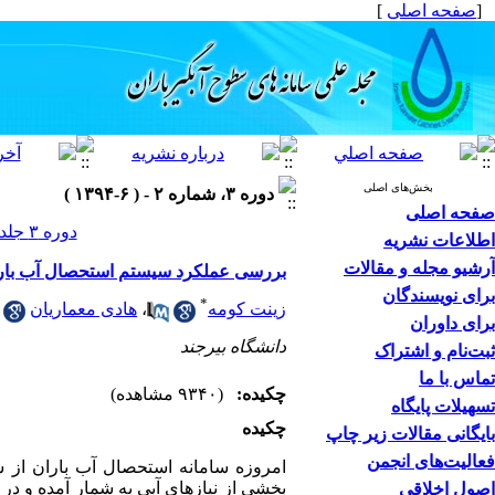
[
صفحه اصلی
]
بخش‌های اصلی
دوره ۳، شماره ۲ - ( ۶-۱۳۹۴ )
صفحه اصلی
دوره ۳ جلد ۲ صفحات ۳۲-۲۳
اطلاعات نشریه
آرشیو مجله و مقالات
بررسی عملکرد سیستم استحصال آب بارا
برای نویسندگان
*
زینت کومه
،
هادی معماریان
برای داوران
دانشگاه بیرجند
ثبت‌نام و اشتراک
تماس با ما
چکیده:
(۹۳۴۰ مشاهده)
تسهیلات پایگاه
چکیده
بایگانی مقالات زیر چاپ
فعالیت‌های انجمن
امروزه سامانه استحصال آب باران از 
بخشی از نیازهای آبی به شمار آمده و در 
اصول اخلاقی