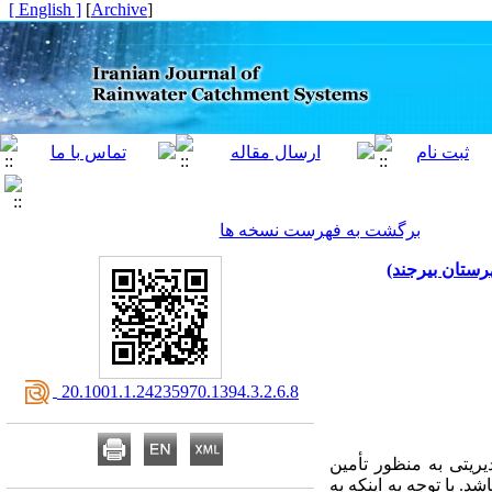
[ English ]
]
Archive
[
برگشت به فهرست نسخه ها
ستان بیرجند)
‎ 20.1001.1.24235970.1394.3.2.6.8
ریتی به منظور تأمین
. با توجه به اینکه به