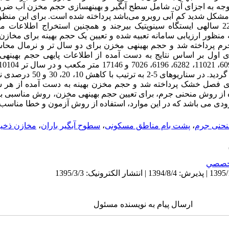
ه به اجزای آن، شامل سطح آبگیر و بهینه­سازی حجم مخزن آب ضروری
 مشکل شدید کم آبی روبرو می‌باشد پرداخته شده است. برای این منظور 
تحلیل‏های آماری لازم، از آمار بارندگی 22 ساله­ی ایستگاه سینوپتیک بیرجند و همچنین استخرا
 منظور ارزیابی سامانه تعبیه شده و تعیین یک حجم بهینه برای مخازن 
م پرداخته شد و حجم بهینه­ی مخزن برای دو سال‌ تر و نرمال محاس
ناریوی اول بر اساس نتایج به دست آمده از اطلاعات پایه­ی حجم بهینه
6488، 12501 و 36972 متر مکعب برآورد 
ی فصل خشک پرداخته شد و حجم مخزن بهینه به دست آمده از هر سنا
ده از روش منحنی جرم، برای تعیین حجم بهینه­ی مخزن، روش مناسبی بود
رودی می­ باشد که در این موارد، استفاده از روش آزمون و خطا مناسب­
 منحنی جرم
،
پشت­ بام مناطق مسکونی
،
سطوح آبگیر باران
،
مخازن ذخیر
خصصي
ارسال پیام به نویسنده مسئول