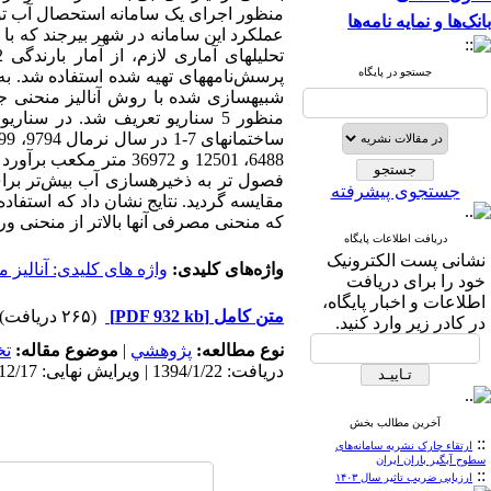
منظور اجرای یک سامانه استحصال آب توج
بانک‌ها و نمایه نامه‌ها
عملکرد این سامانه در شهر بیرجند که با
جستجو در پایگاه
پرسش‌نامه­های تهیه شده استفاده شد. به
شبیه­سازی شده با روش آنالیز منحنی جر
منظور 5 سناریو تعریف شد. در س
فصول تر به ذخیره­سازی آب بیش‌تر برا
جستجوی پیشرفته
مقایسه گردید. نتایج نشان داد که استفا
که منحنی مصرفی آن­ها بالاتر از منحنی و
دریافت اطلاعات پایگاه
نشانی پست الکترونیک
واژه‌های کلیدی:
واژه­ های کلیدی: آنالیز
خود را برای دریافت
اطلاعات و اخبار پایگاه،
متن کامل
[PDF 932 kb]
(۲۶۵ دریافت)
در کادر زیر وارد کنید.
نوع مطالعه:
پژوهشي
|
موضوع مقاله:
ت
دریافت: 1394/1/22 | ویرایش نهایی: 1395/12/17 | پذیرش: 1394/8/4 | انتشار الکترونیک: 1395/3/3
آخرین مطالب بخش
::
ارتقاء چارک نشریه سامانه‌های
سطوح آبگیر باران ایران
::
ارزیابی ضریب تاثیر سال ۱۴۰۳