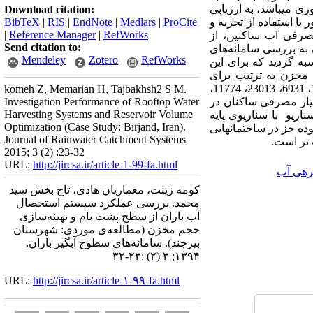
 می­باشد، به ارزیابی
Download citation:
با استفاده از تجزیه و
ProCite
|
Medlars
|
EndNote
|
RIS
|
BibTeX
|
Reference Manager
|
RefWorks
ج اطلاعات مصرفی آب ساکنین، از
Send citation to:
به بررسی سامانه‌­های
Mendeley
Zotero
RefWorks
به گردید که برای این
­ی مخزن به ترتیب برای
ساختمان­های 7-1 در سال نرمال 9794، 6099، 11021، 6282، 6196، 7026 و 17146 متر مکعب و در سال تر 10104، 6931، 23013، 11774،
komeh Z, Memarian H, Tajbakhsh2 S M.
گردید. در سناریوهای 5-2 به ترتیب با کاهش 10، 20، 30 و 50 درصدی نیاز مصرفی ساکنان در
Investigation Performance of Rooftop Water
Harvesting Systems and Reservoir Volume
ریو با سناریوی پایه
Optimization (Case Study: Birjand, Iran).
ه جز در ساختمان­هایی
Journal of Rainwater Catchment Systems
 تر است.
2015; 3 (2) :23-32
URL:
http://jircsa.ir/article-1-99-fa.html
ه­ی آب
کومه زینت، معماریان هادی، تاج بخش سید
محمد. بررسی عملکرد سیستم استحصال
آب باران از سطح پشت بام و بهینه‌سازی
حجم مخزن (مطالعه‌ی موردی: شهرستان
بیرجند). سامانه‌هاي سطوح آبگير باران.
۱۳۹۴; ۳ (۲) :۲۳-۳۲
URL:
http://jircsa.ir/article-۱-۹۹-fa.html