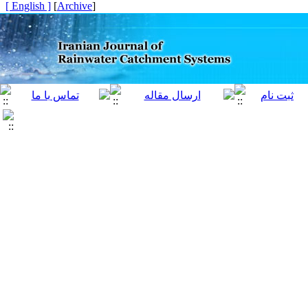
[ English ]
]
Archive
[