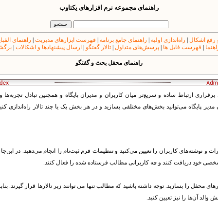
راهنمای مجموعه نرم افزارهای یکتاوب
 رفع اشکال
|
راه‌اندازی اولیه
|
راهنمای جامع برنامه
|
فهرست ابزارهای مدیریت
|
راهنمای الفبا
اهنما
|
فهرست فایل ها
|
پرسش‌های متداول
|
تالار گفتگو
|
ارسال پیشنهادها و اشکالات
|
برگشت
راهنمای محفل بحث و گفتگو
ث و گفتگو (Forum) برای برقراری ارتباط ساده و سریع‌تر میان کاربران و مدیران پایگاه و همچنین تبادل تجر
مدیر پایگاه می‌توانید بخش‌های مختلفی بسازید و در هر بخش یک یا چند تالار راه‌اندازی کنی
 و نوشته‌های کاربران را تعیین می‌کنید و تنظیمات فرم ثبت‌نام را انجام می‌دهید. در این‌جا
خصی خود دریافت کنند و چه کاربرانی مطالب فرستاده شده را فعال کنند.
رهای محفل را بسازید. توجه داشته باشید که مطالب تنها می توانند زیر تالارها قرار گیرند. بنا
 والد آن‌ها را نیز تعیین کنید.