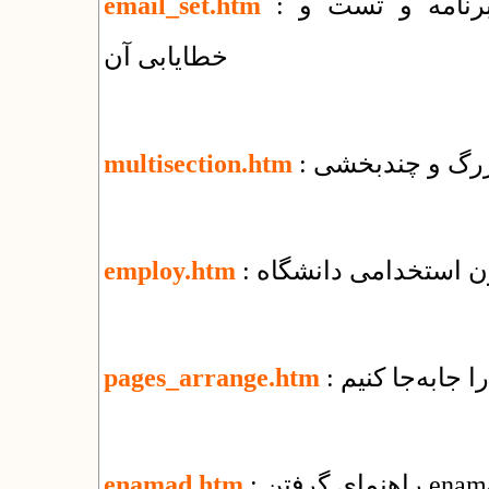
: راهنمای روش های ارسال ایمیل توسط برنامه و تست و
email_set.htm
خطایابی آن
 بزرگ و چندبخشی
multisection.htm
ون استخدامی دانشگاه
employ.htm
ا جابه‌جا کنیم
pages_arrange.htm
enamad.htm