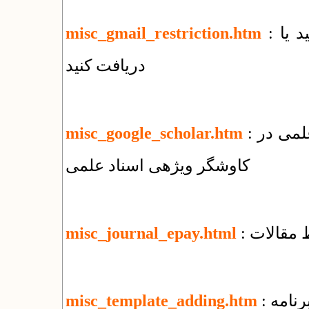
: چه فایل‌هایی را با جی‌میل نمی‌توانید بفرستید یا
misc_gmail_restriction.htm
دریافت کنید
: نحوه ثبت مقالات منتشر شده در پایگاههای علمی در
misc_google_scholar.htm
کاوشگر ویژهی اسناد علمی
 مقالات
misc_journal_epay.html
رنامه
misc_template_adding.htm