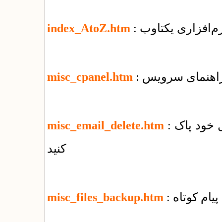
نرم‌افزاری یکتاوب
index_AtoZ.htm
misc_cpanel.htm
: چگونه‌ همه‌ی نامه‌های الکترونیک را از وب‌میل خود پاک
misc_email_delete.htm
کنید
پیام کوتاه
misc_files_backup.htm