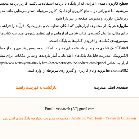
سطح کاربری:
همه‌ی افرادی که از پایگاه یا برنامه استفاده می‌کنند، کاربر برنامه محس
می‌شوند. با تغییراتی در سطح کاربری آن‌ها، یک کاربر می‌تواند دسترسی‌هایی مانند مد
زیربخش، داوری و مدیریت صفحه را نیز دارا شود.
ماژول:
هر یک از مجموعه ابزارهایی که امکان تنظیمات و مدیریت یک فرآیند را فراهم م
برای مثال، ماژول گنجینه‌ی کتاب شامل ابزارهایی برای تنظیم شیوه‌ی مدیریت کتاب‌ها،
موضوع‌بندی کتاب‌ها و افزودن کتاب‌ها به پایگاه است.
CPanel:
یک تابلوی مدیریت پیشرفته برای مدیریت امکانات سرویس‌دهنده‌ی وب از جم
الکترونیک، مدیریت فایل‌ها، بانک‌های اطلاعاتی، آمار بازدید‌ها و سایر امکانات. برای مش
ابزار به نشانی http://www.write-your-site-here.com/cpanel یا ://www.write-your-site
here.com:2082 بروید و نام کاربری و گذرواژه‌ی مربوطه را وارد کنید.
صفحه‌ی اصلی مدیریت
بازگشت به فهرست راهنما
Email : yektaweb (AT) gmail.com
Yektaweb Collection - مجموعه مدیریت یکپارچه پایگاه‌های اینترنتی
Academic Web Tools -