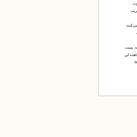
وب
یریت
ی‌کنند.
له: پست
اهده این
http-