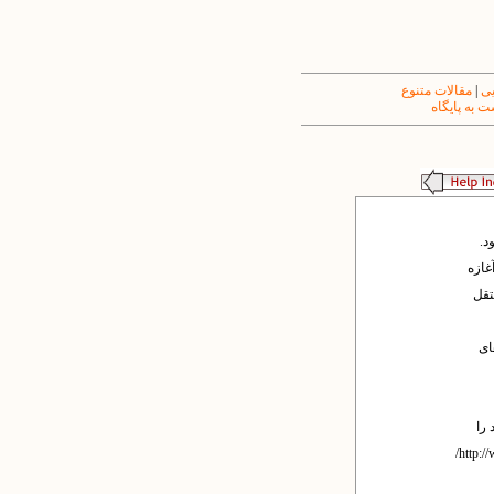
یی
|
مقالات متنوع
 به پایگاه
د.
غازه
تقل
ای
 را
داشته باشند. این بخش‌های فرعی که نشانی آنها در http://www.write-your-site-here.com/links/