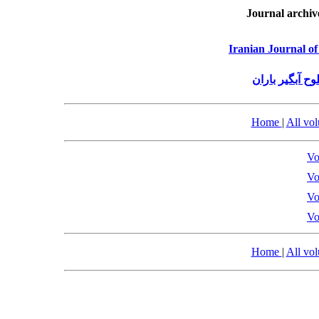
Journal archiv
Iranian Journal o
 آبگیر باران
Home
|
All vo
Vo
Vo
Vo
Vo
Home
|
All vo