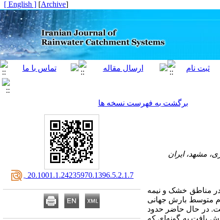
[ English ]
]
Archive
[
برگشت به فهرست نسخه ها
، مشهد، ایران
‎ 20.1001.1.24235970.1396.5.2.1.7
 در مناطق خشک و نیمه
لی‌متر و چیزی در حدود یک ‌سوم متوسط بارش جهانی
می‌گرفت. در حال حاضر حدود
چاه‌‌های ایران به ‌شدت افزایش یافت به ‌گونه‌ای که