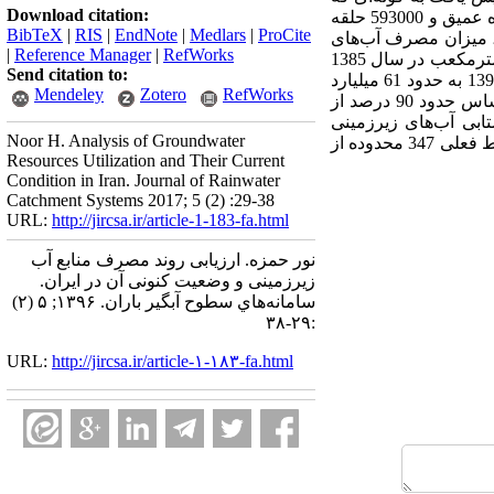
Download citation:
تعداد چاه‌‌های کشور از 47000 حلقه به بیش از 789000 حلقه رسیده است. در حال حاضر حدود 196000 حلقه چاه عمیق و 593000 حلقه
BibTeX
|
RIS
|
EndNote
|
Medlars
|
ProCite
د دارد. بر اساس نتایج، میزان مصرف آب‌های
|
Reference Manager
|
RefWorks
زیرزمینی (از طریق چاه، قنات و چشمه‌ها) از کم‌تر از 18 میلیارد مترمکعب در دهه 1350 به بیش از 79 میلیارد مترمکعب در سال 1385
Send citation to:
رسید. با این حال از این تاریخ به بعد میزان برداشت از آب‌های زیرزمینی کاهش داشته، به ‌گونه‌ای‌ که در سال 1394 به حدود 61 میلیارد
Mendeley
Zotero
RefWorks
مترمکعب رسید. همچنین نتایج نشان‌دهنده مصرف بالای آب‌های زیرزمینی در بخش کشاورزی است، بر این اساس حدود 90 درصد از
بی آب‌های زیرزمینی
Noor H. Analysis of Groundwater
کشور حدود 51 سانتی‌متر و اضافه برداشت 5086 میلیون مترمکعب در سال بوده است. در این راستا و در شرایط فعلی 347 محدوده از
Resources Utilization and Their Current
Condition in Iran. Journal of Rainwater
Catchment Systems 2017; 5 (2) :29-38
URL:
http://jircsa.ir/article-1-183-fa.html
نور حمزه. ارزیابی روند مصرف منابع آب
زیرزمینی و وضعیت کنونی آن‌ در ایران.
سامانه‌هاي سطوح آبگير باران. ۱۳۹۶; ۵ (۲)
:۲۹-۳۸
URL:
http://jircsa.ir/article-۱-۱۸۳-fa.html