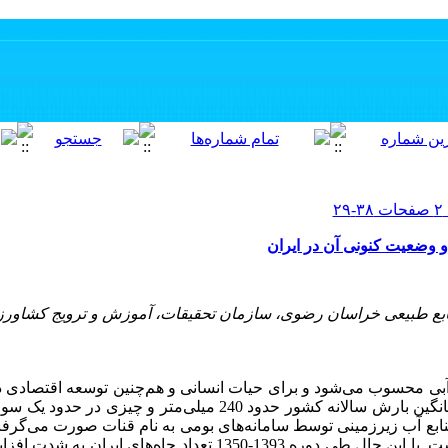
 وضعیت کنونی آن‌ در ایران
بع طبیعی خراسان رضوی، سازمان تحقیقات، آموزش و ترویج کشاورزی
ع آبی محسوب می‌شود و برای حیات انسانی و هم‌چنین توسعه اقتصادی
خشک همانند ایران ضروری می‌باشند. میانگین بارش سالانه کشور حدود 240 می
 1320 بهره‌بردای از منابع آب زیرزمینی توسط سامانه‌های بومی به ‌نام قنات صورت 
41000 رشته قنات در کشور ثبت شده است. با این حال طی دوره 1393-1350 تعداد 