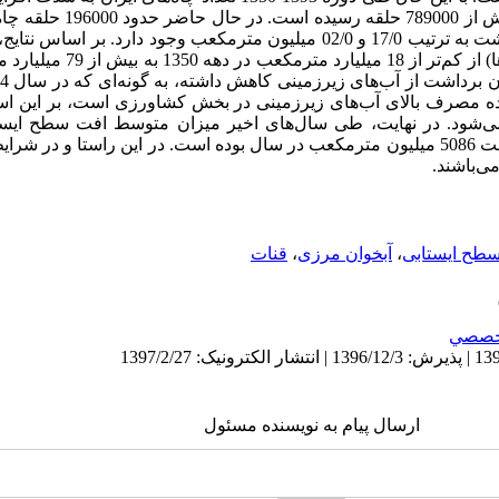
چاه نیمه عیمق در کشور با میانگین برداشت به ‌ترتیب 17/0 و 02/0 میلیون مترمکعب وجو
شود. در نهایت، طی سال‌های اخیر میزان متوسط افت سطح ایستا
طح ایستابی
،
آبخوان مرزی
،
قنات
خصصي
ارسال پیام به نویسنده مسئول