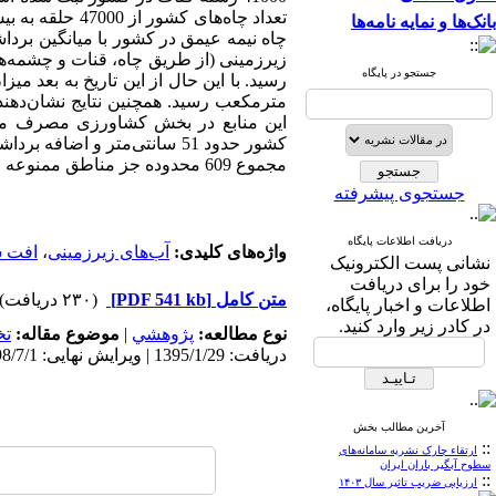
بانک‌ها و نمایه نامه‌ها
جستجو در پایگاه
این منابع در بخش کشاورزی مصرف می‌
مجموع 609 محدوده جز مناطق ممنوعه می‌باشند.
جستجوی پیشرفته
دریافت اطلاعات پایگاه
واژه‌های کلیدی:
آب‌های زیرزمینی
،
افت س
نشانی پست الکترونیک
خود را برای دریافت
متن کامل
[PDF 541 kb]
(۲۳۰ دریافت)
اطلاعات و اخبار پایگاه،
در کادر زیر وارد کنید.
نوع مطالعه:
پژوهشي
|
موضوع مقاله:
ت
دریافت: 1395/1/29 | ویرایش نهایی: 1398/7/1 | پذیرش: 1396/12/3 | انتشار الکترونیک: 1397/2/27
آخرین مطالب بخش
::
ارتقاء چارک نشریه سامانه‌های
سطوح آبگیر باران ایران
::
ارزیابی ضریب تاثیر سال ۱۴۰۳