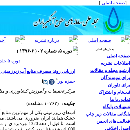
[
صفحه اصلی
]
بخش‌های اصلی
دوره ۵، شماره ۲ - ( ۶-۱۳۹۶ )
صفحه اصلی
دوره ۵ جلد ۲ صفحات ۳۸-۲۹
اطلاعات نشریه
آرشیو مجله و مقالات
ارزیابی روند مصرف منابع آب زیرزمینی و
برای نویسندگان
*
حمزه نور
برای داوران
مرکز تحقیقات و آموزش کشاورزی و منا
ثبت‌نام و اشتراک
تماس با ما
چکیده:
(۱۰۷۶۲ مشاهده)
تسهیلات پایگاه
آب‌های زیرزمینی یکی از مهم‌ترین مناب
بایگانی مقالات زیر چاپ
فعالیت‌های انجمن
است. تا قبل از دهه
اصول اخلاقی