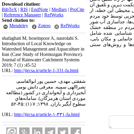
Download citation:
کمت دیرین و تلفیق آن
BibTeX
|
RIS
|
EndNote
|
Medlars
|
ProCite
ی محیطی این خطه، از
|
Reference Manager
|
RefWorks
 تجربی توسط خود مردم
Send citation to:
ب‌ها، جداسازی آب شور
Mendeley
Zotero
RefWorks
 مردم در منطقه خشک
نه شناسایی شده شامل
shafaghati M, hoseinpoor A, nasrolahi S.
انمایی و مکان یابی،
Introduction of Local Knowledge on
‌ها و روش‌‌های سنتی
Watershed Management and Aquaculture in
Iran (Case Study of Hormozgan Province).
Journal of Rainwater Catchment Systems
2019; 7 (1) :45-52
URL:
http://jircsa.ir/article-1-331-fa.html
شفقتی مهدی، حسین پور ابوالقاسم،
نصراالهی سمیه. معرفی دانش بومی
آبخیزداری و آبخوانداری در کشور (مطالعه
موردی استان هرمزگان). سامانه‌هاي
سطوح آبگير باران. ۱۳۹۸; ۷ (۱) :۴۵-۵۲
URL:
http://jircsa.ir/article-۱-۳۳۱-fa.html