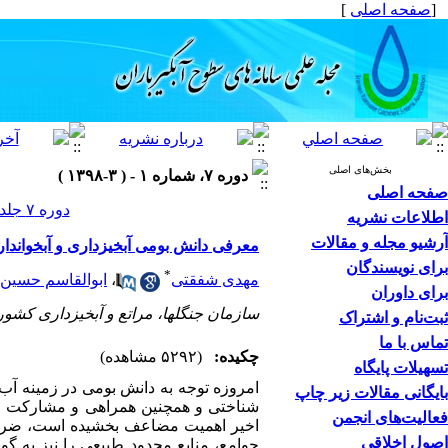
[
صفحه اصلی
]
بخش‌های اصلی
دوره ۷، شماره ۱ - ( ۳-۱۳۹۸ )
صفحه اصلی
دوره ۷ جلد ۱ صفحات ۵۲-۴۵
اطلاعات نشریه
آرشیو مجله و مقالات
معرفی دانش بومی آبخیزداری و آبخواند
برای نویسندگان
*
مهدی شفقتی
،
ابوالقاسم حسین 
برای داوران
سازمان جنگلها، مراتع و آبخیزداری کشور
ثبت‌نام و اشتراک
تماس با ما
چکیده:
(۵۲۹۲ مشاهده)
تسهیلات پایگاه
امروزه توجه به
دانش بومی در زمینه آب 
بایگانی مقالات زیر چاپ
شناختی و همچنین همراهی و مشارکت مر
فعالیت‌های انجمن
اخیر اهمیت مضاعف بخشیده است، ضرورت
اصول اخلاقی
جوامع، منابع محدود طبیعی را نیز به گون