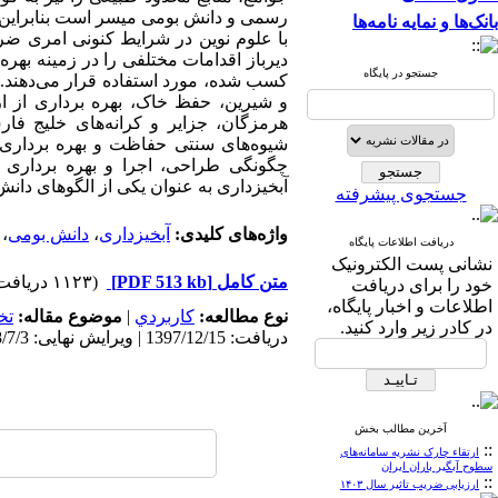
رسمی و دانش بومی میسر است بنابراین ه
بانک‌ها و نمایه نامه‌ها
با علوم نوین در شرایط کنونی امری ض
دیرباز اقدامات مختلفی را در زمینه به
جستجو در پایگاه
کسب شده، مورد استفاده قرار می‌دهند. س
و شیرین، حفظ خاک، بهره برداری از 
هرمزگان، جزایر و کرانه‌‌های خلیج ف
شیوه‌‌های سنتی حفاظت و بهره برداری 
چگونگی طراحی، اجرا و بهره برداری مع
آبخیزداری به عنوان یکی از الگو‌های دان
جستجوی پیشرفته
واژه‌های کلیدی:
آبخیزداری
،
دانش بومی
،
دریافت اطلاعات پایگاه
نشانی پست الکترونیک
متن کامل
[PDF 513 kb]
(۱۱۲۳ دریافت)
خود را برای دریافت
اطلاعات و اخبار پایگاه،
نوع مطالعه:
كاربردي
|
موضوع مقاله:
تخ
در کادر زیر وارد کنید.
دریافت: 1397/12/15 | ویرایش نهایی: 1398/7/3 | پذیرش: 1398/5/20 | انتشار الکترونیک: 1398/6/31
آخرین مطالب بخش
::
ارتقاء چارک نشریه سامانه‌های
سطوح آبگیر باران ایران
::
ارزیابی ضریب تاثیر سال ۱۴۰۳