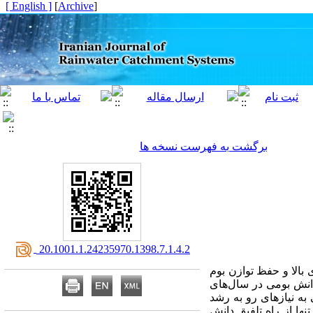
[ English ]
]
Archive
[
برگشت به فهرست نسخه ها
‎ 20.1001.1.24235970.1398.7.1.4.2
بالا و حفظ توازن بوم
انش بومی در سال‌های
 نیاز‌های رو به رشد
نها از راه تلفیق دانش