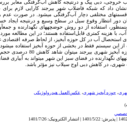
اب خروجی
،
دبی پیک و درنتیجه کاهش آب‌گرفتگی معابر بررس
ن داد که شبکه فاضلاب شهر بیرجند کارایی لازم برای عب
ر قسمت­های مختلفی دچار آب‌گرفتگی می­شود. در صورت عدم
ان دور انتظار وقوع سیل در سطح وسیع و درنتیجه ایجاد خسارت­
این­منظور، استفاده از دو روش حوضچه­های نگهدارنده و جمع­آو
، با هزینه کمتری قابل‌استفاده هستند؛ در این مطالعه مور
­های استحصال آب در کل حوزه آبخیز، از لحاظ صرفه اقتصادی غی
ز این سیستم فقط در بخشی از حوزه آبخیز استفاده می­شود. نت
روش­های استحصال آب باران در حوزه آبخیز شه
­های نگهدارنده در فضای سبز این شهر می­تواند به آبیاری فض
شهری، در کاهش دبی اوج سیلاب نیز مؤثر باشد.
هری
،
حوزه آبخیز شهری
،
عکس‌العمل هیدرولوژیکی
خصصي