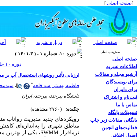
[
صفحه اصلی
]
بخش‌های اصلی
دوره ۱۰، شماره ۱ - ( ۳-۱۴۰۱ )
صفحه اصلی
دوره ۱۰ جلد ۱ صفحات ۱۲-۱
اطلاعات نشریه
آرشیو مجله و مقالات
ارزیابی تأثیر روشهای استحصال آب بر م
برای نویسندگان
*
فاطمه بهشتی سه قلعه
،
سیدمحم
برای داوران
دانشگاه بیرجند، بیرجند، ایران
ثبت‌نام و اشتراک
تماس با ما
چکیده:
(۲۷۶۰ مشاهده)
تسهیلات پایگاه
رویکردهای جدید مدیریت رواناب منا
بایگانی مقالات زیر چاپ
مناطق شهری را به‌اندازه‌ای کاهش 
فعالیت‌های انجمن
نرم­افزار
SWMM
، یکی از بهترین مدل
اصول اخلاقی