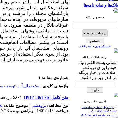
های استحصال آب را در حجم روان
بانک‌ها و نمایه نامه‌ها
شبکه زهکشی شمال شهر بیرجند نشا
بازگشت­های مختلف را نداشته و د
جستجو در پایگاه
سازمان­های مربوطه، در آینده نه‌چند
غیرقابل‌انکار در منطقه می­رود. به 
نسبت به مابقی روش­های استحصال آب
با توجه به این­که استفاده از سیستم
است؛ در بیشتر مطالعات انجام‌شده ا
جستجوی پیشرفته
بود. از سوی دیگر استفاده از حوضچه
دریافت اطلاعات پایگاه
علاوه بر صرفه­جویی در مصارف آب 
نشانی پست الکترونیک
خود را برای دریافت
اطلاعات و اخبار پایگاه،
در کادر زیر وارد کنید.
شماره‌ی مقاله: ۱
واژه‌های کلیدی:
استحصال آب
،
توسعه ش
متن کامل
[PDF 1361 kb]
(۵۸۰ دریافت)
آخرین مطالب بخش
نوع مطالعه:
پژوهشي
|
موضوع مقاله:
ت
::
ارتقاء چارک نشریه سامانه‌های
دریافت: 1401/1/17 | ویرایش نهایی: 1402/3/13 | پذیرش: 1401/5/22 | انتشار الکترونیک: 1401/7/26
سطوح آبگیر باران ایران
::
ارزیابی ضریب تاثیر سال ۱۴۰۳