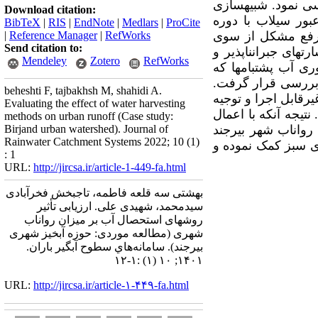
ی نمود. شبیه­سازی
Download citation:
ور سیلاب با دوره
BibTeX
|
RIS
|
EndNote
|
Medlars
|
ProCite
 رفع مشکل از سوی
RefWorks
|
Reference Manager
|
Send citation to:
های جبران­ناپذیر و
Mendeley
Zotero
RefWorks
ری آب پشت­بام­ها که
دبررسی قرار گرفت.
beheshti F, tajbakhsh M, shahidi A.
رقابل اجرا و توجیه
Evaluating the effect of water harvesting
یجه آن­که با اعمال
methods on urban runoff (Case study:
ری بیرجند می­توان شاهد کاهش 80 درصدی حجم رواناب شهر بیرجند
Birjand urban watershed). Journal of
Rainwater Catchment Systems 2022; 10 (1)
ای سبز کمک نموده و
: 1
URL:
http://jircsa.ir/article-1-449-fa.html
بهشتی سه قلعه فاطمه، تاجبخش فخرآبادی
سیدمحمد، شهیدی علی. ارزیابی تأثیر
روشهای استحصال آب بر میزان رواناب
شهری (مطالعه موردی: حوزه آبخیز شهری
بیرجند). سامانه‌هاي سطوح آبگير باران.
۱۴۰۱; ۱۰ (۱) :۱-۱۲
URL:
http://jircsa.ir/article-۱-۴۴۹-fa.html