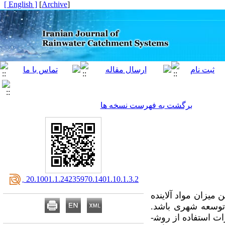
[ English ]
]
Archive
[
برگشت به فهرست نسخه ها
‎ 20.1001.1.24235970.1401.10.1.3.2
میزان مواد آلاینده
ز توسعه شهری باشد.
ات استفاده از روش­