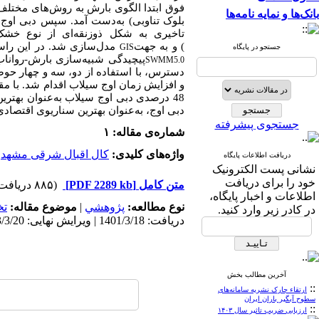
فوق ابتدا الگوی بارش به روش‌های مختلف
بانک‌ها و نمایه نامه‌ها
تاخیری به شکل ذوزنقه‌ای از نوع خ
) و به جهت
مدل‌سازی شد. در این راست
GIS
جستجو در پایگاه
پیچیدگی شبیه‌سازی بارش-رواناب
SWMM5.0
دبی اوج، به‌عنوان بهترین سناریوی اقتصاد
جستجوی پیشرفته
شماره‌ی مقاله: ۱
واژه‌های کلیدی:
کال اقبال شرقی مشهد
،
دریافت اطلاعات پایگاه
نشانی پست الکترونیک
خود را برای دریافت
متن کامل
[PDF 2289 kb]
(۸۸۵ دریافت)
اطلاعات و اخبار پایگاه،
نوع مطالعه:
پژوهشي
|
موضوع مقاله:
ت
در کادر زیر وارد کنید.
دریافت: 1401/3/18 | ویرایش نهایی: 1403/3/20 | پذیرش: 1402/5/11 | انتشار الکترونیک: 1402/5/11
آخرین مطالب بخش
::
ارتقاء چارک نشریه سامانه‌های
سطوح آبگیر باران ایران
::
ارزیابی ضریب تاثیر سال ۱۴۰۳