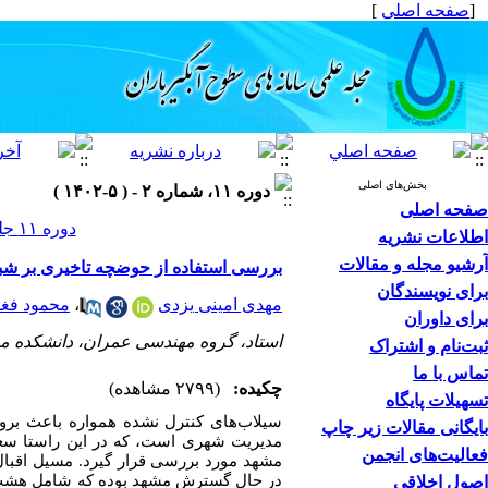
[
صفحه اصلی
]
بخش‌های اصلی
دوره ۱۱، شماره ۲ - ( ۵-۱۴۰۲ )
صفحه اصلی
دوره ۱۱ جلد ۲ صفحات ۱۶-۱
اطلاعات نشریه
آرشیو مجله و مقالات
بررسی استفاده از حوضچه تاخیری بر شب
برای نویسندگان
مهدی امینی یزدی
،
محمود فغف
برای داوران
استاد، گروه مهندسی عمران، دانشکده مهندسی، د
ثبت‌نام و اشتراک
تماس با ما
چکیده:
(۲۷۹۹ مشاهده)
تسهیلات پایگاه
سیلاب‌های کنترل نشده همواره باعث برو
بایگانی مقالات زیر چاپ
مدیریت شهری است، که در این راستا سعی
فعالیت‌های انجمن
اصول اخلاقی