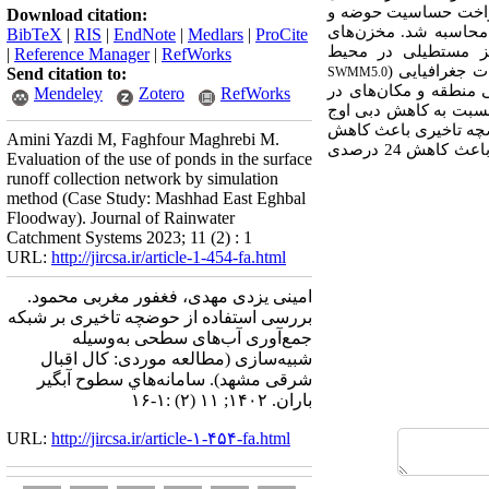
کنواخت حساسیت حوضه و
Download citation:
ی با دوره بازگشت 50 ساله در نقطه خروجی محاسبه شد. مخزن‌های
BibTeX
|
RIS
|
EndNote
|
Medlars
|
ProCite
ز مستطیلی در محیط
|
Reference Manager
|
RefWorks
 جغرافیایی (
Send citation to:
SWMM5.0
 منطقه و مکان‌های در
Mendeley
Zotero
RefWorks
تلف (هیدرولیکی-اقتصادی) نسبت به کاهش دبی اوج
ختلف، سناریوی شماره 11، استفاده از چهار حوضچه تاخیری باعث کاهش
Amini Yazdi M, Faghfour Maghrebi M.
48 درصدی دبی اوج سیلاب به‌عنوان بهترین سناریوی هیدرولیکی و سناریوی شماره 4، استفاده از 2 مخزن تاخیری باعث کاهش 24 درصدی
Evaluation of the use of ponds in the surface
runoff collection network by simulation
method (Case Study: Mashhad East Eghbal
Floodway). Journal of Rainwater
Catchment Systems 2023; 11 (2) : 1
URL:
http://jircsa.ir/article-1-454-fa.html
امینی یزدی مهدی، فغفور مغربی محمود.
بررسی استفاده از حوضچه تاخیری بر شبکه
جمع‌آوری آب‌های سطحی به‌وسیله
شبیه‌سازی (مطالعه موردی: کال اقبال
شرقی مشهد). سامانه‌هاي سطوح آبگير
باران. ۱۴۰۲; ۱۱ (۲) :۱-۱۶
URL:
http://jircsa.ir/article-۱-۴۵۴-fa.html