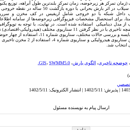
 (زمان تمرکز هر زیرحوضه، زمان تمرکز بلندترین طول آبراهه، توزیع ی
بلوک تناوبی) به‌دست آمد. سپس دبی اوج سیلاب در اثر بارش بحران
شک داخل شبکه با دو خروجی شامل اریفیس در کف مخزن و سرری
ا، برای استحصال مشخصات فیزیوگرافی زیرحوضه‌ها از سامانه اطلاعات
 از مدل دینامیکی
استفاده شده است. در نهایت، با توجه به توپوگرافی
دسترس، با استفاده از دو، سه و چهار حوضچه تاخیری با در نظر گرفتن 11 سناریوی مخ
و افزایش زمان اوج سیلاب اقدام شد. با مقایسه و بررسی حالات م
ی انتخاب شد.
حوضچه تاخیری
،
الگوی بارش
،
SWMM5.0.
،
GIS
خصصي
ارسال پیام به نویسنده مسئول