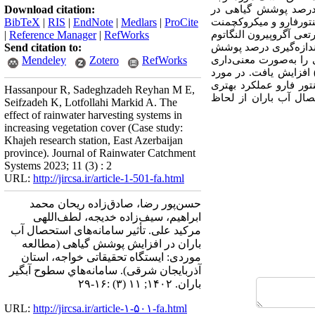
 درصد پوشش گیاهی در
Download citation:
نتورفارو و میکروکچمنت
ProCite
|
Medlars
|
EndNote
|
RIS
|
BibTeX
داث و اقدام به کاشت گیاه مرتعی آگروپیرون النگاتوم
RefWorks
|
Reference Manager
|
ندازه‌گیری درصد پوشش
Send citation to:
را به‌صورت معنی‌داری
RefWorks
Zotero
Mendeley
وشش گیاهی نسبت به شاهد حدود 183 درصد (سه برابر) افزایش یافت. در مورد
ت به کنتور فارو عملکرد بهتری
Hassanpour R, Sadeghzadeh Reyhan M E,
 سامانه استحصال آب باران از لحاظ
Seifzadeh K, Lotfollahi Markid A. The
effect of rainwater harvesting systems in
increasing vegetation cover (Case study:
Khajeh research station, East Azerbaijan
province). Journal of Rainwater Catchment
Systems 2023; 11 (3) : 2
URL:
http://jircsa.ir/article-1-501-fa.html
حسن‌پور رضا، صادق‌زاده ریحان محمد
ابراهیم، سیف‌زاده خدیجه، لطف‌اللهی
مرکید علی. تأثیر سامانه‌های استحصال آب
باران در افزایش پوشش گیاهی (مطالعه
موردی: ایستگاه تحقیقاتی خواجه، استان
آذربایجان شرقی). سامانه‌هاي سطوح آبگير
باران. ۱۴۰۲; ۱۱ (۳) :۱۶-۲۹
URL:
http://jircsa.ir/article-۱-۵۰۱-fa.html