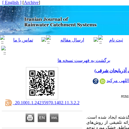
[ English ]
]
Archive
[
برگشت به فهرست نسخه ها
 آذربایجان شرقی)
للهی مرکید
‎ 20.1001.1.24235970.1402.11.3.2.2
گذشته ایجاد شده است.
ائه تلفیقی از روش‌های
ر مناطق خشک مورد توجه