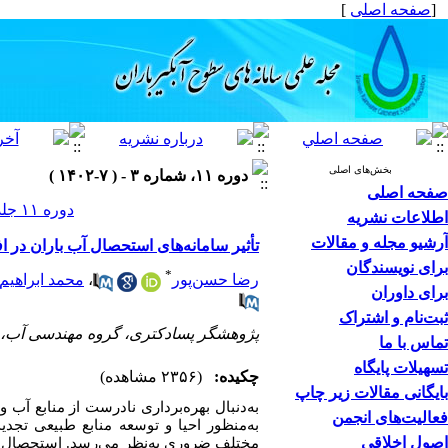
[
صفحه اصلی
]
بخش‌های اصلی
دوره ۱۱، شماره ۳ - ( ۷-۱۴۰۲ )
صفحه اصلی
دوره ۱۱ جلد ۳ صفحات ۲۹-۱۶
اطلاعات نشریه
آرشیو مجله و مقالات
تأثیر سامانه‌های استحصال آب باران در 
برای نویسندگان
*
رضا حسن‌پور
،
محمد ابراهیم
برای داوران
ثبت‌نام و اشتراک
پژوهشگر پسادکتری، گروه مهندسی آب، دانشکده کشاور
تماس با ما
تسهیلات پایگاه
چکیده:
(۲۳۵۶ مشاهده)
بایگانی مقالات زیر چاپ
به‌دنبال بهره‌برداری نادرست از منابع آ
فعالیت‌های انجمن
به‌منظور احیا و توسعه منابع طبیعی تجدی
اصول اخلاقی
مختلف ضروری به‌نظر می‌رسد. استحصال آب 