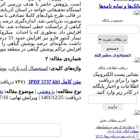
است. پژوهش حاضر با هدف بررسی اثر ر
بانک‌ها و نمایه نامه‌ها
ایستگاه تحقیقاتی خواجه در استان آذربای
به‌صورت بذرپاشی شد. اندازه‌گیری درصد 
جستجو در پایگاه
گیاهی از ترانسکت خطی استفاده شد. نتای
تیمار 
افزایش تراکم پوشش گیاهی در منطقه مور
جستجوی پیشرفته
شماره‌ی مقاله: ۲
واژه‌های کلیدی:
استحصال آب باران
،
پوش
دریافت اطلاعات پایگاه
نشانی پست الکترونیک
خود را برای دریافت
متن کامل
[PDF 5737 kb]
(۷۴۷ دریافت)
اطلاعات و اخبار پایگاه،
نوع مطالعه:
پژوهشي
|
موضوع مقاله:
ت
در کادر زیر وارد کنید.
دریافت: 1401/12/25 | ویرایش نهایی: 1402/7/16 | پذیرش: 1402/7/14 | انتشار الکترونیک: 1402/7/14
آخرین مطالب بخش
::
ارتقاء چارک نشریه سامانه‌های
سطوح آبگیر باران ایران
::
ارزیابی ضریب تاثیر سال ۱۴۰۳