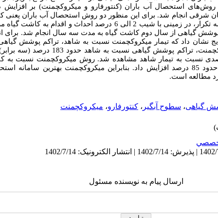
وش‌های استحصال آب باران (کنتورفارو و میکروکچمنت) بر افزایش
جان شرقی انجام شد. برای این منظور دو روش استحصال آب باران یعنی ک
در قالب طرح بلوک‌های کاملا تصادفی با سه تکرار، در زمینی با شیب 2 الی 6 درصد اح
پوشش گیاهی از سال دوم کاشت گیاه به مدت سه سال انجام شد. برای ا
ج نشان داد که تیمار میکروکچمنت نسبت به شاهد، تراکم پوشش گیاهی 
افزایش داد. به‌طوری که با احداث میکروکچمنت، تراکم پ
کنتور فارو نیز افزایش حدود 53 درصدی نسبت به تیمار شاهد مشاهده شد. روش میکروکچمنت نسب
داشت به‌گونه‌ای درصد پوشش گیاهی را حدود 85 درصد افزایش داد. بنابراین میکروکچمنت بهترین
د مطالعه است.
ش گیاهی
،
سطوح آبگیر
،
کنتورفارو
،
میکروکچمنت
خصصي
ارسال پیام به نویسنده مسئول