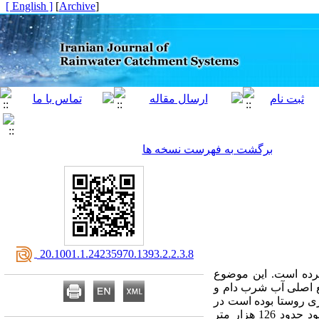
[ English ]
]
Archive
[
برگشت به فهرست نسخه ها
‎ 20.1001.1.24235970.1393.2.2.3.8
رده است. این موضوع
ع اصلی آب شرب دام و
ری روستا بوده است در
سال‌های اخیر بسیار کم آب شده است. این بررسی نشان داد که کشاورزان و دامداران منطقه سالانه با کمبود حدود 126 هزار متر