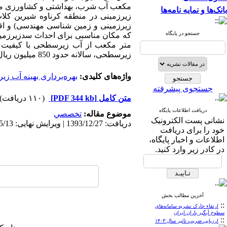
مکعب آب شرب، بهداشتی و کشاورزی موا
بانک‌ها و نمایه نامه‌ها
زیرزمینی در منطقه کرناوه شیرین کلات
زیرزمینی و زمین شناسی مهندسی) و اقت
جستجو در پایگاه
متر مکعب از آب زیرسطحی با کیفیت م
زیرسطحی، سالانه حدود 850 میلیون ریال به درآمد خالص کشاورزان و دامداران منطقه افزوده خواهد شد.
واژه‌های کلیدی:
بهره‌برداری بهینه آب 
جستجوی پیشرفته
متن کامل
[PDF 344 kb]
(۱۱۰ دریافت)
دریافت اطلاعات پایگاه
موضوع مقاله:
تخصصي
نشانی پست الکترونیک
دریافت: 1393/12/27 | ویرایش نهایی: 1394/5/13 | پذیرش: 1393/12/27 | انتشار الکترونیک: 1393/12/27
خود را برای دریافت
اطلاعات و اخبار پایگاه،
در کادر زیر وارد کنید.
آخرین مطالب بخش
::
ارتقاء چارک نشریه سامانه‌های
سطوح آبگیر باران ایران
::
ارزیابی ضریب تاثیر سال ۱۴۰۳