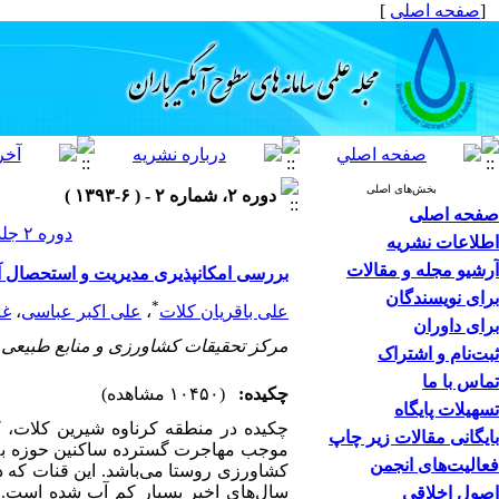
[
صفحه اصلی
]
بخش‌های اصلی
دوره ۲، شماره ۲ - ( ۶-۱۳۹۳ )
صفحه اصلی
دوره ۲ جلد ۲ صفحات ۱۷-۹
اطلاعات نشریه
آرشیو مجله و مقالات
بررسی امکانپذیری مدیریت و استحصال آ
برای نویسندگان
*
علی باقریان کلات
،
علی اکبر عباسی
،
غل
برای داوران
مرکز تحقیقات کشاورزی و منابع طبیع
ثبت‌نام و اشتراک
تماس با ما
چکیده:
(۱۰۴۵۰ مشاهده)
تسهیلات پایگاه
چکیده در منطقه کرناوه شیرین کلات، 
بایگانی مقالات زیر چاپ
موجب مهاجرت گسترده ساکنین حوزه به 
فعالیت‌های انجمن
کشاورزی روستا می‌باشد. این قنات که د
اصول اخلاقی