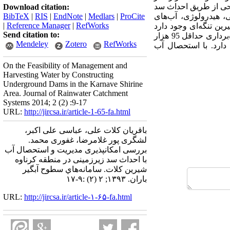
حی از طریق احداث سد
Download citation:
، هیدرولوژی، آب‌های
ProCite
|
Medlars
|
EndNote
|
RIS
|
BibTeX
|
Reference Manager
|
RefWorks
ن تنگه‌ای وجود دارد
Send citation to:
که مکان مناسبی برای احداث سدزیرزمینی می‌باشد. در این نقطه با احداث سد زیرزمینی، امکان ذخیره و بهره‌برداری حداقل 95 هزار
Mendeley
Zotero
RefWorks
ارد. با استحصال آب
On the Feasibility of Management and
Harvesting Water by Constructing
Underground Dams in the Karnave Shirine
Area. Journal of Rainwater Catchment
Systems 2014; 2 (2) :9-17
URL:
http://jircsa.ir/article-1-65-fa.html
باقریان کلات علی، عباسی علی اکبر،
لشگری پور غلامرضا، غفوری محمد.
بررسی امکانپذیری مدیریت و استحصال آب
با احداث سد زیرزمینی در منطقه کرناوه
شیرین کلات. سامانه‌هاي سطوح آبگير
باران. ۱۳۹۳; ۲ (۲) :۹-۱۷
URL:
http://jircsa.ir/article-۱-۶۵-fa.html