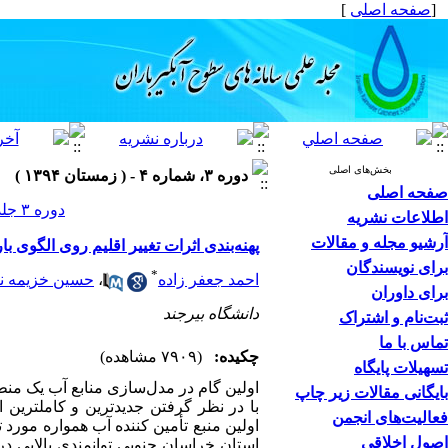
[
صفحه اصلی
]
بخش‌های اصلی
دوره ۳، شماره ۴ - ( زمستان ۱۳۹۴ )
صفحه اصلی
دوره ۳ جلد ۴ صفحات ۱۰-۱
اطلاعات نشریه
آرشیو مجله و مقالات
پهنه‌بندی اثرات تغییر اقلیم روی الگوی
برای نویسندگان
*
احمد جعفر زاده
،
حسین خزیمه نژ
برای داوران
دانشگاه بیرجند
ثبت‌نام و اشتراک
تماس با ما
چکیده:
(۷۹۰۹ مشاهده)
تسهیلات پایگاه
اولین گام در مدل‌سازی منابع آب یک من
بایگانی مقالات زیر چاپ
با در نظر گرفتن جدیدترین و کامل­ترین ا
فعالیت‌های انجمن
اولین منبع تأمین کننده آب همواره مورد تو
اصول اخلاقی
استان خراسان جنوبی توان­مندی بالایی