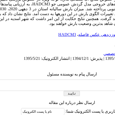
ز دادهﻫﺎی خروجی ﻣﺪل ﮔﺮدش ﻋﻤﻮﻣﯽ ﺟﻮ
HADCM3
، ﺑﻪ ارزﯾﺎﺑﯽ ﭘﯿﺎﻣﺪﻫﺎ
دی تغییرات الگوی بارش در این دوره­ها به دست آمد. نتایج نشان داد 
شاهد بدترین وضعیت بارش خواهند بود.
زن‌دهی عکس فاصله
،
HADCM3
خصصي
ارسال پیام به نویسنده مسئول
ارسال نظر درباره این مقاله
اربری یا پست الکترونیک شما: