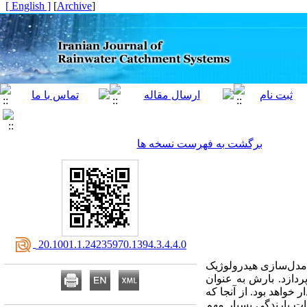
[ English ]
]
Archive
[
برگشت به فهرست نسخه ها
‎ 20.1001.1.24235970.1394.3.4.4.0
 مدل‌سازی هیدرولوژیک
پردازد. بارش به عنوان
 خواهد بود. از آنجا که
ت بارندگی بسیار مهم