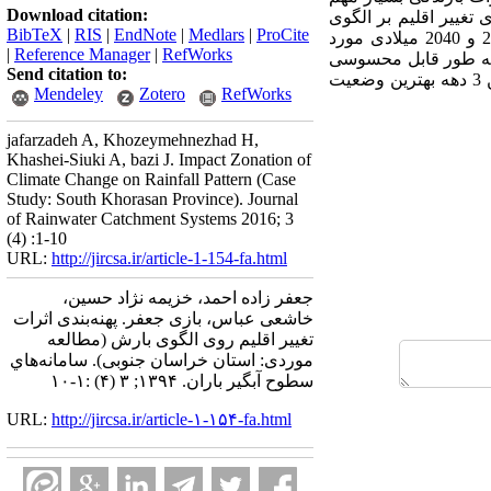
Download citation:
ی ﺗﻐﯿﯿﺮ اﻗﻠﯿﻢ ﺑﺮ الگوی
BibTeX
|
RIS
|
EndNote
|
Medlars
|
ProCite
بارش در 3 دهه­ی آتی استان خراسان جنوبی پرداخته شد. میزان بارش سالیانه استان در 3 دهه­­ی 2020، 2030 و 2040 میلادی مورد
|
Reference Manager
|
RefWorks
که به طور قابل محسوسی
Send citation to:
بارش در استان روند نزولی به خود خواهد گرفت. همچنین نتایج حکایت از این امر داشت که شهر اسدیه در این 3 دهه بهترین وضعیت
Mendeley
Zotero
RefWorks
jafarzadeh A, Khozeymehnezhad H,
Khashei-Siuki A, bazi J. Impact Zonation of
Climate Change on Rainfall Pattern (Case
Study: South Khorasan Province). Journal
of Rainwater Catchment Systems 2016; 3
(4) :1-10
URL:
http://jircsa.ir/article-1-154-fa.html
جعفر زاده احمد، خزیمه نژاد حسین،
خاشعی عباس، بازی جعفر. پهنه‌بندی اثرات
تغییر اقلیم روی الگوی بارش (مطالعه
موردی: استان خراسان جنوبی). سامانه‌هاي
سطوح آبگير باران. ۱۳۹۴; ۳ (۴) :۱-۱۰
URL:
http://jircsa.ir/article-۱-۱۵۴-fa.html