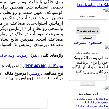
روی خاکی با بافت لوم رسی سیلتی 
بانک‌ها و نمایه نامه‌ها
تجمعی استفاده شد. همچنین برای
کوستیاکف تعیین شدند و روابطی بی
جستجو در پایگاه
واسنجی روابط و ا
مضاعف است. همچنین نتایج نشان د
جستجوی پیشرفته
مضاعف برمبنای آزمایش تک استوانه
دریافت اطلاعات پایگاه
واژه‌های کلیدی:
نفوذ
،
رطوبت اولیه خاک
نشانی پست الکترونیک
خود را برای دریافت
متن کامل
[PDF 463 kb]
(۸۶ دریافت)
اطلاعات و اخبار پایگاه،
در کادر زیر وارد کنید.
نوع مطالعه:
پژوهشي
|
موضوع مقاله:
عم
دریافت: 1395/6/31 | ویرایش نهایی: 1396/6/8 | پذیرش: 1395/10/12 | انتشار الکترونیک: 1396/6/8
آخرین مطالب بخش
::
ارتقاء چارک نشریه سامانه‌های
سطوح آبگیر باران ایران
::
ارزیابی ضریب تاثیر سال ۱۴۰۳