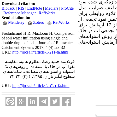
ازه‌گیری شده نفوذ
Download citation:
 مضاعف ضرایب مدل
BibTeX
|
RIS
|
EndNote
|
Medlars
|
ProCite
علاوه روابطی برای
RefWorks
|
Reference Manager
|
Send citation to:
بطی برای تخمین نفوذ تجمعی از
Mendeley
Zotero
RefWorks
آزمایش استوانه‌های مضاعف بر مبنای آزمایش تک استوانه استخراج گردید. برای این منظور از 17 آزمایش برای
ر نفوذ تجمعی آب در خاک
Fooladmand H R, Mazloom H. Comparison
ک استوانه بیشتر از روش استوانه‌های
of soil water infiltration using single and
مایش استوانه‌های
double ring methods . Journal of Rainwater
Catchment Systems 2017; 4 (4) :23-32
URL:
http://jircsa.ir/article-1-211-fa.html
فولادمند حمید رضا، مظلوم هانیه. مقایسه
نفوذ آب در خاک با استفاده از روش‌های تک
استوانه و استوانه‌های مضاعف. سامانه‌هاي
سطوح آبگير باران. ۱۳۹۵; ۴ (۴) :۲۳-۳۲
URL:
http://jircsa.ir/article-۱-۲۱۱-fa.html