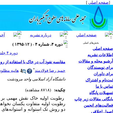
[
صفحه اصلی
]
بخش‌های اصلی
دوره ۴، شماره ۴ - ( ۱۲-۱۳۹۵ )
صفحه اصلی
دوره ۴ جلد ۴ صفحات ۳۲-۲۳
اطلاعات نشریه
آرشیو مجله و مقالات
مقایسه نفوذ آب در خاک با استفاده از ر
برای نویسندگان
*
حمید رضا فولادمند
،
هانیه مظلوم
برای داوران
دانشگاه آزاد اسلامی واحد مرودشت
ثبت‌نام و اشتراک
تماس با ما
چکیده:
(۸۷۱۸ مشاهده)
تسهیلات پایگاه
رطوبت اولیه خاک نقش مهمی بر نفو
بایگانی مقالات زیر چاپ
فعالیت‌های انجمن
دو روش تک استوانه و استوانه‌های
اصول اخلاقی