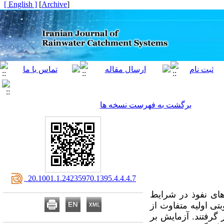
[ English ]
]
Archive
[
برگشت به فهرست نسخه ها
‎ 20.1001.1.24235970.1395.4.4.4.7
های نفوذ در شرایط
آزمایش نفوذ در شرایط رطوبتی اولیه متفاوت از
گرفتند. آزمایش بر