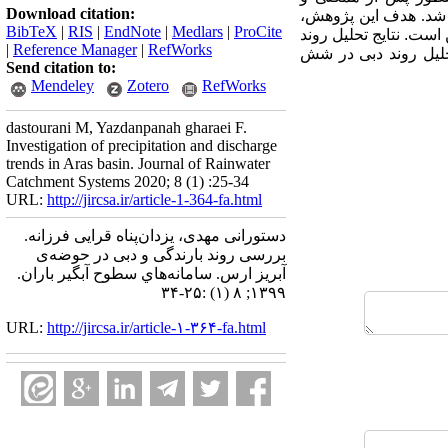
Download citation:
ماری سال‌های آبی 95-1366نتخاب شد. هدف این پژوهش،
BibTeX
|
RIS
|
EndNote
|
Medlars
|
ProCite
ن است
.
نتایج تحلیل روند
|
Reference Manager
|
RefWorks
تحلیل روند دبی در شش
Send citation to:
Mendeley
Zotero
RefWorks
dastourani M, Yazdanpanah gharaei F.
Investigation of precipitation and discharge
trends in Aras basin. Journal of Rainwater
Catchment Systems 2020; 8 (1) :25-34
URL:
http://jircsa.ir/article-1-364-fa.html
دستورانی مهدی، یزدان‌پناه قرایی فرزانه.
بررسی روند بارندگی و دبی در حوضه‌ی
آبریز ارس. سامانه‌هاي سطوح آبگير باران.
۱۳۹۹; ۸ (۱) :۲۵-۳۴
URL:
http://jircsa.ir/article-۱-۳۶۴-fa.html