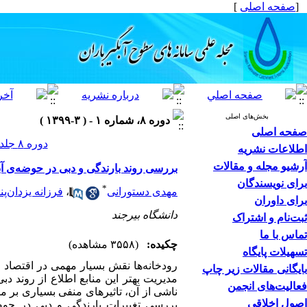
[
صفحه اصلی
]
بخش‌های اصلی
دوره ۸، شماره ۱ - ( ۳-۱۳۹۹ )
صفحه اصلی
دوره ۸ جلد ۱ صفحات ۳۴-۲۵
اطلاعات نشریه
آرشیو مجله و مقالات
بررسی روند بارندگی و دبی در حوضه‌ی آ
برای نویسندگان
*
مهدی دستورانی
،
فرزانه یزدان‌پن
برای داوران
دانشگاه بیرجند
ثبت‌نام و اشتراک
تماس با ما
چکیده:
(۳۵۵۸ مشاهده)
تسهیلات پایگاه
رودخانه‌ها نقش بسیار مهمی در اقتصاد و 
بایگانی مقالات زیر چاپ
مدیریت بهتر این منابع اطلاع از روند د
فعالیت‌های انجمن
ناشی از آن، تاثیرهای منفی بسیاری بر م
اصول اخلاقی
بررسی تغییرات بارندگی و دبی در حو