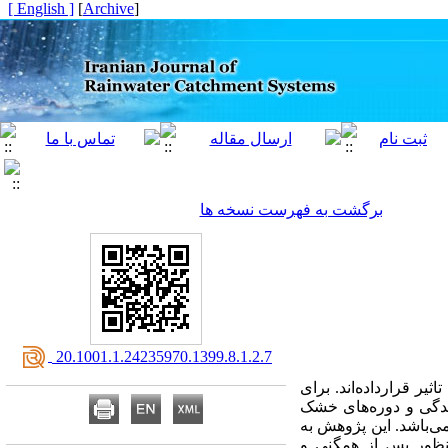
[ English ]
]
Archive
[
برگشت به فهرست نسخه ها
‎ 20.1001.1.24235970.1399.8.1.2.7
یر قرارداده‌اند. برای
رندگی و دوره‌های خشک
می‌باشد. این پژوهش به
نظور پس از همگنی و