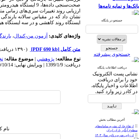
صحت‌سنجی داده‌ها، 9 ایستگاه هیدرومتری و 5 ایستگاه باران
بانک‌ها و نمایه نامه‌ها
ارزیابی روند تغییرات سری‌های زمانی مت
نشان داد که در مقیاس سالانه بارندگی 
جستجو در پایگاه
ایستگاه روند کاهشی و در سه ایستگاه هی
واژه‌های کلیدی:
آزمون من-کندال
،
بارندگ
متن کامل
[PDF 690 kb]
(۱۳۹۰ دریافت)
جستجوی پیشرفته
نوع مطالعه:
پژوهشي
|
موضوع مقاله:
ت
دریافت: 1399/1/9 | ویرایش نهایی: 1399/10/14 | پذیرش: 1399/10/14 | انتشار الکترونیک: 1399/10/14
دریافت اطلاعات پایگاه
نشانی پست الکترونیک
خود را برای دریافت
اطلاعات و اخبار پایگاه،
در کادر زیر وارد کنید.
آخرین مطالب بخش
::
ارتقاء چارک نشریه سامانه‌های
نام ک
سطوح آبگیر باران ایران
::
ارزیابی ضریب تاثیر سال ۱۴۰۳