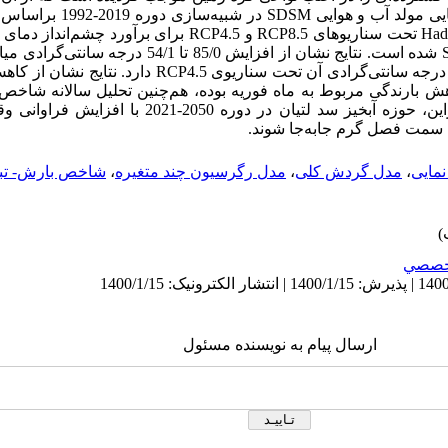
ایی مولد آب و هوایی
SDSM
در شبیه‌سازی دوره
Ha
تحت سناریوهای
RCP8.5
و
RCP4.5
برای برآورد چشم‌انداز دمای 
S
شده است. نتایج نشان از افزایش 85/0 تا 54/1
RCP4.5
ش بارندگی مربوط به ماه‌ فوریه بوده، هم‌چنین تحلیل سالانه شاخ
درصد سال‌ها وضعیتی نرمال دارد، بنابراین، حوزه آبخیز سد لتی
 به سمت فصل گرم جابه‌جا شوند.
مایی
،
مدل گردش کلی
،
مدل رگرسیون چند متغیره
،
شاخص بارش- تبخی
خصصي
ارسال پیام به نویسنده مسئول