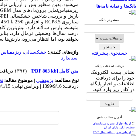
می‌شود. بدین منظور پس از ارزیابی توان
بانک‌ها و نمایه نامه‌ها
ریزمقیاس‌نمایی برون‌دادهای مدل
dGEM
بارش و بررسی شاخص خشکسالی
PEI
جستجو در پایگاه
سناریوی
RCP8.5
و افزایش 25/0 تا 45/1 درجه سانتی‌گرادی آن تحت سناریوی
متوسط بارش سالانه دارد
.
بیش‌ترین کاه
نخواهد بود، اما انتظار می‌رود، بارش‌ها
واژه‌های کلیدی:
خشک‌سالی
،
ریزمقیاس ن
جستجوی پیشرفته
استاندارد
دریافت اطلاعات پایگاه
متن کامل
[PDF 863 kb]
(۱۳۹۶ دریافت)
نشانی پست الکترونیک
خود را برای دریافت
نوع مطالعه:
پژوهشي
|
موضوع مقاله:
ت
اطلاعات و اخبار پایگاه،
دریافت: 1399/9/16 | ویرایش نهایی: 1400/1/15 | پذیرش: 1400/1/15 | انتشار الکترونیک: 1400/1/15
در کادر زیر وارد کنید.
آخرین مطالب بخش
::
ارتقاء چارک نشریه سامانه‌های
سطوح آبگیر باران ایران
::
ارزیابی ضریب تاثیر سال ۱۴۰۳