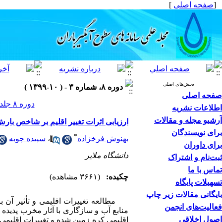
[
صفحه اصلی
]
بخش‌های اصلی
دوره ۸، شماره ۳ - ( ۱۰-۱۳۹۹ )
صفحه اصلی
دوره ۸ جلد ۳ صفحات ۷۲-۵۹
اطلاعات نشریه
آرشیو مجله و مقالات
ارزیابی اثرات تغییر اقلیم بر شاخص بارش
برای نویسندگان
*
بهنوش فرخزاده
،
سپیده چوبه
برای داوران
دانشگاه ملایر
ثبت‌نام و اشتراک
تماس با ما
چکیده:
(۳۶۶۱ مشاهده)
تسهیلات پایگاه
بایگانی مقالات زیر چاپ
مطالعه تغییرات اقلیمی و تأثیر آن بر 
فعالیت‌های انجمن
منابع آب و سازگاری با آثار مخرب پدیده
اصول اخلاقی
اقلیمی کره زمین شده و تغییرات اقلیمی 