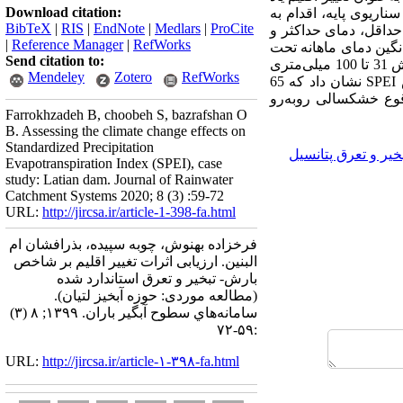
Download citation:
 2019-1992 براساس سناریوی پایه، اقدام به
BibTeX
|
RIS
|
EndNote
|
Medlars
|
ProCite
حداقل، دمای حداکثر و
|
Reference Manager
|
RefWorks
 درجه سانتی‌گرادی میانگین دمای ماهانه تحت
Send citation to:
دارد. نتایج نشان از کاهش 31 تا 100 میلی‌متری
Mendeley
Zotero
RefWorks
ص
SPEI
نشان داد که 65
ان در دوره 2050-2021 با افزایش فراوانی وقوع خشکسالی روبه‌رو
Farrokhzadeh B, choobeh S, bazrafshan O
B. Assessing the climate change effects on
Standardized Precipitation
ر و تعرق پتانسیل
Evapotranspiration Index (SPEI), case
study: Latian dam. Journal of Rainwater
Catchment Systems 2020; 8 (3) :59-72
URL:
http://jircsa.ir/article-1-398-fa.html
فرخزاده بهنوش، چوبه سپیده، بذرافشان ام
البنین. ارزیابی اثرات تغییر اقلیم بر شاخص
بارش- تبخیر و تعرق استاندارد شده
(مطالعه موردی: حوزه آبخیز لتیان).
سامانه‌هاي سطوح آبگير باران. ۱۳۹۹; ۸ (۳)
:۵۹-۷۲
URL:
http://jircsa.ir/article-۱-۳۹۸-fa.html