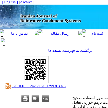
[ English ]
]
Archive
[
برگشت به فهرست نسخه ها
‎ 20.1001.1.24235970.1399.8.3.4.3
ه‌منظور استفاده صحیح
عث بر‌هم خوردن تعادل
عنوان تغییر اقلیم یاد