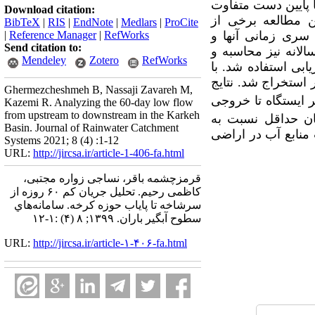
 پایه زمانی 60 روزه از سرشاخه‌ها تا پایین دست متفاوت
Download citation:
ین مطالعه برخی از
BibTeX
|
RIS
|
EndNote
|
Medlars
|
ProCite
سری زمانی آنها و
RefWorks
|
Reference Manager
|
Send citation to:
توسط سالانه نیز محاسبه و
Mendeley
Zotero
RefWorks
خص ارزیابی استفاده شد. با
استخراج شد. نتایج
Ghermezcheshmeh B, Nassaji Zavareh M,
ر ایستگاه تا خروجی
Kazemi R. Analyzing the 60-day low flow
from upstream to downstream in the Karkeh
ان حداقل نسبت به
Basin. Journal of Rainwater Catchment
 منابع آب در اراضی
Systems 2021; 8 (4) :1-12
URL:
http://jircsa.ir/article-1-406-fa.html
قرمزچشمه باقر، نساجی زواره مجتبی،
کاظمی رحیم. تحلیل جریان کم ۶۰ روزه از
سرشاخه تا پایاب حوزه کرخه. سامانه‌هاي
سطوح آبگير باران. ۱۳۹۹; ۸ (۴) :۱-۱۲
URL:
http://jircsa.ir/article-۱-۴۰۶-fa.html