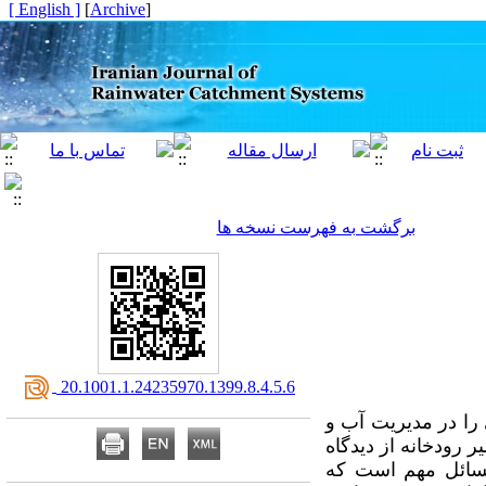
[ English ]
]
Archive
[
برگشت به فهرست نسخه ها
‎ 20.1001.1.24235970.1399.8.4.5.6
را در مدیریت آب و
 رودخانه از دیدگاه
مسائل مهم است که