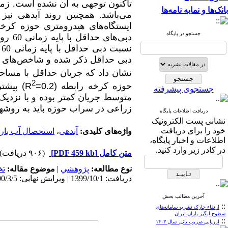
بانک‌ها و نمایه نامه‌ها
می‌باشد. همچنین روند آبدهی نیز 
ایستگاه
های هیدرومتری حوزه کرخه 
جستجو در پایگاه
دبی‌ه
ن
دبی حداقل ذکر شده و شاخص
های 
نشان داد که جریان حداقل با مسا
2
حوزه کرخه رابطه
(0.2
=
R
)
بیشتر
جستجوی پیشرفته
متوسط جریان کمتر بوده و با نزدیک
زراعی در سراب حوزه باید به روش­ه
دریافت اطلاعات پایگاه
نشانی پست الکترونیک
خود را برای دریافت
واژه‌های کلیدی:
آبدهی
،
استحصال آب بار
اطلاعات و اخبار پایگاه،
در کادر زیر وارد کنید.
متن کامل
[PDF 459 kb]
(۹۰۶ دریافت)
نوع مطالعه:
پژوهشي
|
موضوع مقاله:
ت
دریافت: 1399/10/1 | ویرایش نهایی: 1400/3/5 | پذیرش: 1400/3/3 | انتشار الکترونیک: 1400/3/3
آخرین مطالب بخش
::
ارتقاء چارک نشریه سامانه‌های
سطوح آبگیر باران ایران
::
ارزیابی ضریب تاثیر سال ۱۴۰۳