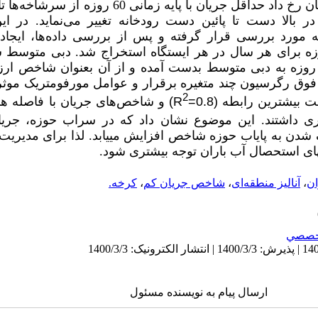
تاکنون توجهی به آن نشده ‌است. زمان رخ داد حداقل جریان با
در بالا دست تا پائین دست رودخانه تغییر می‌نماید. در ا
مورد بررسی قرار گرفته و پس از بررسی داده‌ها، ایجاد 
ای حداقل با پایه زمانی 60 روزه برای هر سال در هر ایستگاه استخراج شد. دبی م
سبت دبی حداقل با پایه زمانی 60 روزه به دبی متوسط بدست آمده و از آن بعنوان شا
فوق رگرسیون چند متغیره برقرار و عوامل مورفومتریک موثر 
2
حت بیشترین رابطه
(0.8
=
R
)
و شاخص
های جریان با فاصله ه
ی داشتند. این موضوع نشان داد که در سراب حوزه، جری
 شدن به پایاب حوزه شاخص افزایش می­یابد. لذا برای مدیریت
ای استحصال آب باران توجه بیشتری شود.
ان
،
آنالیز منطقه‌ای
،
شاخص جریان کم
،
کرخه.
خصصي
ارسال پیام به نویسنده مسئول