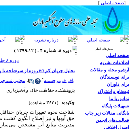
[
صفحه اصلی
]
بخش‌های اصلی
دوره ۸، شماره ۴ - ( ۱۲-۱۳۹۹ )
صفحه اصلی
دوره ۸ جلد ۴ صفحات ۱۲-۱
اطلاعات نشریه
آرشیو مجله و مقالات
تحلیل جریان کم 60 روزه از سرشاخه تا پایاب حوزه کرخه
برای نویسندگان
*
باقر قرمزچشمه
،
مجتبی نساجی 
برای داوران
پژوهشکده حفاظت خاک و آبخیزداری
ثبت‌نام و اشتراک
تماس با ما
چکیده:
(۳۶۲۱ مشاهده)
تسهیلات پایگاه
شناخت نحوه تغییرات جریان حداقل د
بایگانی مقالات زیر چاپ
حق آبه­ها و نیز اصلاح الگوی کشت 
فعالیت‌های انجمن
مدیریت منابع آب مشخص می‌سازد.
اصول اخلاقی