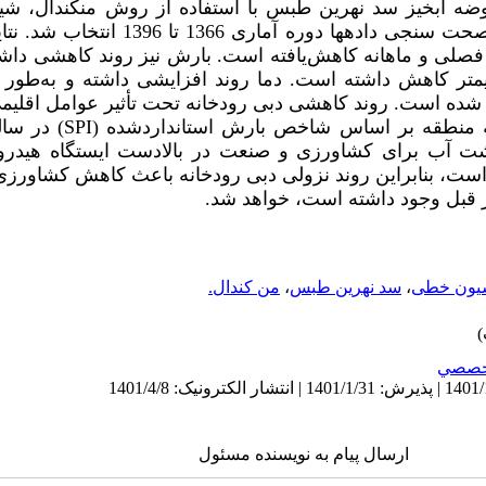
حوضه آبخیز سد نهرین طبس با استفاده از روش من­کندال، 
خطی انجام شد. پس از بررسی و صحت سنجی داده­ها
‌طور متوسط سالی 8/0 میلی­متر کاهش داشته است. دما روند افزایشی داشته و ب
­گراد گرم‌تر شده است. روند کاهشی دبی رودخانه تحت تأثیر عوامل 
ه منطقه بر اساس شاخص بارش استانداردشده (
SPI
)
در سال
آب برای کشاورزی و صنعت در بالادست ایستگاه هیدروم
است، بنابراین روند نزولی دبی رودخانه باعث کاهش کشاورزی 
ز قبل وجود داشته است، خواهد شد.
یون خطی
،
سد نهرین طبس
،
من کندال.
خصصي
ارسال پیام به نویسنده مسئول