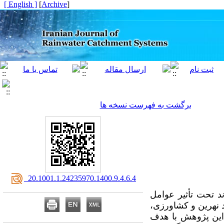
[ English ]
]
Archive
[
برگشت به فهرست نسخه ها
‎ 20.1001.1.24235970.1400.9.4.6.4
ند تحت تأثیر عوامل
د نهرین و کشاورزی،
این پژوهش با هدف