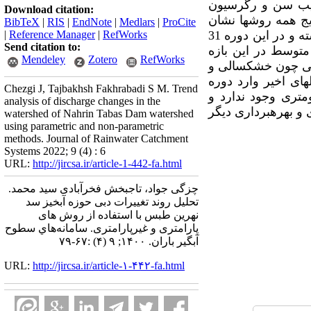
شیب سن و رگرسیون
Download citation:
 دوره آماری 1366 تا 1396 انتخاب شد. نتایج همه روش­ها نشان
BibTeX
|
RIS
|
EndNote
|
Medlars
|
ProCite
داد که دبی در همه مقیاس­ها سالانه، فصلی و ماهانه کاهش‌یافته است. بارش نیز روند کاهشی داشته و در این دوره 31
RefWorks
|
Reference Manager
|
Send citation to:
ه‌طور متوسط در این بازه
Mendeley
Zotero
RefWorks
اقلیمی چون خشکسالی و
­های اخیر وارد دوره
Chezgi J, Tajbakhsh Fakhrabadi S M. Trend
تری وجود ندارد و
analysis of discharge changes in the
و بهره­برداری دیگر
watershed of Nahrin Tabas Dam watershed
using parametric and non-parametric
methods. Journal of Rainwater Catchment
Systems 2022; 9 (4) : 6
URL:
http://jircsa.ir/article-1-442-fa.html
چزگی جواد، تاجبخش فخرآبادی سید محمد.
تحلیل روند تغییرات دبی حوزه آبخیز سد
نهرین طبس با استفاده از روش های
پارامتری و غیرپارامتری. سامانه‌هاي سطوح
آبگير باران. ۱۴۰۰; ۹ (۴) :۶۷-۷۹
URL:
http://jircsa.ir/article-۱-۴۴۲-fa.html