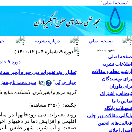
[
صفحه اصلی
]
بخش‌های اصلی
دوره ۹، شماره ۴ - ( ۱۲-۱۴۰۰ )
صفحه اصلی
دوره ۹ جلد ۴ صفحات ۷۹-۶۷
اطلاعات نشریه
آرشیو مجله و مقالات
تحلیل روند تغییرات دبی حوزه آبخیز سد 
برای نویسندگان
*
جواد چزگی
،
سید محمد تاجبخش 
برای داوران
گروه مرتع و آبخیزداری، دانشکده منابع 
ثبت‌نام و اشتراک
تماس با ما
چکیده:
(۳۲۵۰ مشاهده)
تسهیلات پایگاه
روند تغییرات دبی رودخانه­ها در م
بایگانی مقالات زیر چاپ
اقلیمی و افزایش دما در دهه­های اخ
فعالیت‌های انجمن
صنعت و آب شرب شهر طبس تأثیر بس
اصول اخلاقی