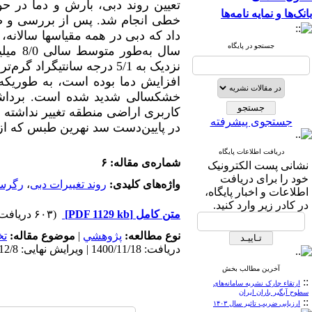
تعیین روند دبی، بارش و دما در 
بانک‌ها و نمایه نامه‌ها
جستجو در پایگاه
سال به
نزدیک به 5/1 درجه سانتی
افزایش دما بوده است، به طوری­ک
خشکسالی شدید شده است. برداشت 
کاربری اراضی منطقه تغییر نداشته 
جستجوی پیشرفته
در پایین‌دست سد نهرین طبس که ا
دریافت اطلاعات پایگاه
شماره‌ی مقاله: ۶
نشانی پست الکترونیک
خود را برای دریافت
واژه‌های کلیدی:
روند تغییرات دبی
،
رگرس
اطلاعات و اخبار پایگاه،
در کادر زیر وارد کنید.
متن کامل
[PDF 1129 kb]
(۶۰۳ دریافت)
نوع مطالعه:
پژوهشي
|
موضوع مقاله:
ت
دریافت: 1400/11/18 | ویرایش نهایی: 1401/12/8 | پذیرش: 1401/1/31 | انتشار الکترونیک: 1401/4/8
آخرین مطالب بخش
::
ارتقاء چارک نشریه سامانه‌های
سطوح آبگیر باران ایران
::
ارزیابی ضریب تاثیر سال ۱۴۰۳