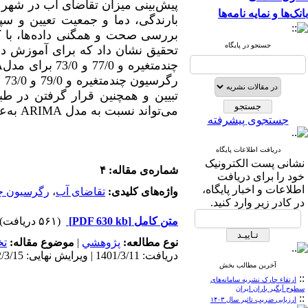
پیش‌بینی میزان تقاضای آب در شهر 
بانک‌ها و نمایه نامه‌ها
بارندگی، دما و جمعیت تعیین و س
بررسی صحت و همگنی داده‌ها، با 
جستجو در پایگاه
چندمتغیره و 77/0 و 73/0 برای مدل
A
رگرسیون چندمتغیره و 79/0 و 73/0 برای مدل
تبیین و همچنین قرار گرفتن در ط
می‌تواند نسبت به مدل
ARIMA
به‌ع
جستجوی پیشرفته
دریافت اطلاعات پایگاه
نشانی پست الکترونیک
شماره‌ی مقاله: ۴
خود را برای دریافت
اطلاعات و اخبار پایگاه،
واژه‌های کلیدی:
تقاضای آب
،
رگرسیون چن
در کادر زیر وارد کنید.
متن کامل
[PDF 630 kb]
(۵۶۱ دریافت)
نوع مطالعه:
پژوهشي
|
موضوع مقاله:
ت
دریافت: 1401/3/11 | ویرایش نهایی: 1402/3/15 | پذیرش: 1401/7/26 | انتشار الکترونیک: 1401/7/26
آخرین مطالب بخش
::
ارتقاء چارک نشریه سامانه‌های
سطوح آبگیر باران ایران
::
ارزیابی ضریب تاثیر سال ۱۴۰۳