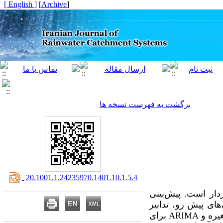
[ English ]
]
Archive
[
برگشت به فهرست نسخه ها
‎ 20.1001.1.24235970.1401.10.1.5.4
دار است. پیش‌بینی
های پیش رو، تدابیر
غیره و
ARIMA
برای