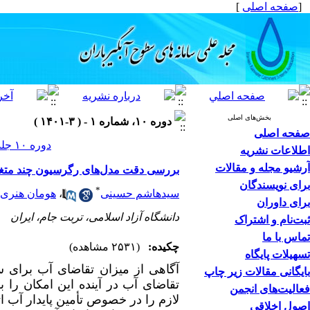
[
صفحه اصلی
]
بخش‌های اصلی
دوره ۱۰، شماره ۱ - ( ۳-۱۴۰۱ )
صفحه اصلی
دوره ۱۰ جلد ۱ صفحات ۴۸-۴۱
اطلاعات نشریه
آرشیو مجله و مقالات
بررسی دقت مدل‌های رگرسیون چند متغیره و ARIMA در پیش‌بینی تقاضای آب (مطالعه مورد
برای نویسندگان
*
سیدهاشم حسینی
،
هومان هنری
برای داوران
دانشگاه آزاد اسلامی، تربت جام، ایران
ثبت‌نام و اشتراک
تماس با ما
چکیده:
(۲۵۳۱ مشاهده)
تسهیلات پایگاه
آگاهی از میزان تقاضای آب برای 
بایگانی مقالات زیر چاپ
تقاضای آب در آینده این امکان را ب
فعالیت‌های انجمن
لازم را در خصوص تأمین پایدار آب ا
اصول اخلاقی