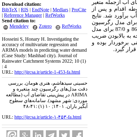
ای آب ازجمله متغیر
Download citation:
وطه اقدام و پس از
BibTeX
|
RIS
|
EndNote
|
Medlars
|
ProCite
 برآورد شد. نتایج
RefWorks
|
Reference Manager
|
Send citation to:
ق نشان داد که برای آموزش داده‌ها مقادیر ضریب تعیین و ضریب نش به­ترتیب 81/0 و 77/0 برای مدل رگرسیون
Mendeley
Zotero
RefWorks
بوده و همین ضرایب برای آموزش داده‌ها به­ترتیب 86/0 و 87/0 برای مدل
 به بالابودن ضریب
Hosseini S, Honary H. Investigating the
 برخوردار بوده و
accuracy of multivariate regression and
رار گیرد.
ARIMA models in predicting water demand
(Case Study: Mashhad city). Journal of
Rainwater Catchment Systems 2022; 10 (1)
: 4
URL:
http://jircsa.ir/article-1-453-fa.html
حسینی سیدهاشم، هنری هومان. بررسی
دقت مدل‌های رگرسیون چند متغیره و
ARIMA در پیش‌بینی تقاضای آب (مطالعه
موردی: شهر مشهد). سامانه‌هاي سطوح
آبگير باران. ۱۴۰۱; ۱۰ (۱) :۴۱-۴۸
URL:
http://jircsa.ir/article-۱-۴۵۳-fa.html