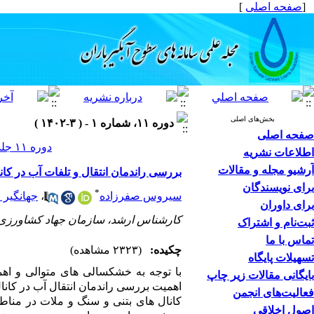
[
صفحه اصلی
]
بخش‌های اصلی
دوره ۱۱، شماره ۱ - ( ۳-۱۴۰۲ )
صفحه اصلی
دوره ۱۱ جلد ۱ صفحات ۸۹-۷۱
اطلاعات نشریه
آرشیو مجله و مقالات
بررسی راندمان انتقال و تلفات آب در کان
برای نویسندگان
*
سیروس صفرزاده
،
جهانگیر 
برای داوران
کارشناس ارشد، سازمان جهاد کشاورزی استان لرستان، ا
ثبت‌نام و اشتراک
تماس با ما
چکیده:
(۲۳۲۳ مشاهده)
تسهیلات پایگاه
با توجه به خشکسالی ­های متوالی و اه
بایگانی مقالات زیر چاپ
فعالیت‌های انجمن
کانال ­های بتنی و سنگ و ملات در مناط
اصول اخلاقی