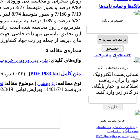
بانک‌ها و نمایه نامه‌ها
9/89 درصد 
7/13 و 7/168 و بطور متوسط 8/74 لیتر بر ثانیه در
جستجو در پایگاه
مترمربع در روز محاسبه شده است. راندمان 
این تحقیق، بایستی تمهیدات خاصی جهت افز
های ذیربط از جمله وزارت جهاد کشاورزی 
شماره‌ی مقاله: ۵
جستجوی پیشرفته
واژه‌های کلیدی:
بتن
،
دبی ورودی- خروجی
دریافت اطلاعات پایگاه
متن کامل
[PDF 1983 kb]
(۱۰۵۲ دریافت)
نشانی پست الکترونیک
خود را برای دریافت
نوع مطالعه:
پژوهشي
|
موضوع مقاله:
ت
اطلاعات و اخبار پایگاه،
دریافت: 1401/7/1 | ویرایش نهایی: 1402/3/19 | پذیرش: 1401/11/16 | انتشار الکترونیک: 1402/3/15
در کادر زیر وارد کنید.
آخرین مطالب بخش
::
ارتقاء چارک نشریه سامانه‌های
سطوح آبگیر باران ایران
::
ارزیابی ضریب تاثیر سال ۱۴۰۳