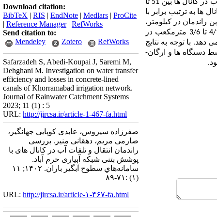
روش صحرایی و محاسبه دبی ورودی- خروجی تعیین گردید. براساس نتایج بدست آمده، مقادیر راندمان انتقال آب در کانال ­ها بین 51 تا
Download citation:
کانال­ ها به ترتیب برابر با
BibTeX
|
RIS
|
EndNote
|
Medlars
|
ProCite
ن راندمان در کیلومتر،
|
Reference Manager
|
RefWorks
5/31 درصد و 1/89 درصد به ترتیب مربوط به کانال ­های باده آبستان و طق و طوق است و میزان تلفات از 4/1 تا 3/6 مترمکعب در
Send citation to:
Mendeley
Zotero
RefWorks
دهد. با توجه به نتایج
 دستگاه ­ها و ارگان­
Safarzadeh S, Abedi-Koupai J, Saremi M,
د.
Dehghani M. Investigation on water transfer
efficiency and losses in concrete-lined
canals of Khorramabad irrigation network.
Journal of Rainwater Catchment Systems
2023; 11 (1) : 5
URL:
http://jircsa.ir/article-1-467-fa.html
صفرزاده سیروس، عابدی کوپایی جهانگیر،
صارمی مریم، دهقانی منیر. بررسی
راندمان انتقال و تلفات آب در کانال های با
پوشش بتنی شبکه آبیاری خرم آباد.
سامانه‌هاي سطوح آبگير باران. ۱۴۰۲; ۱۱
(۱) :۷۱-۸۹
URL:
http://jircsa.ir/article-۱-۴۶۷-fa.html