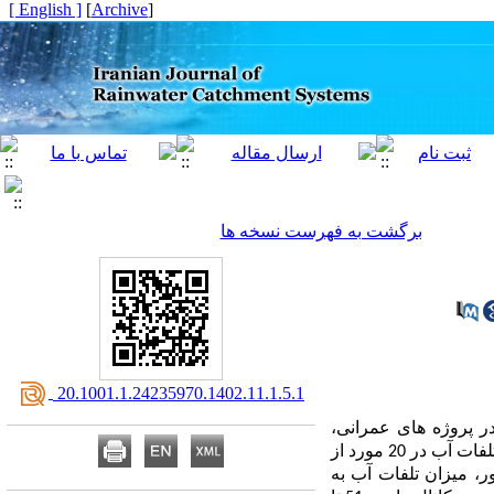
[ English ]
]
Archive
[
برگشت به فهرست نسخه ها
‎ 20.1001.1.24235970.1402.11.1.5.1
 پروژه­ های عمرانی،
اهمیت بررسی راندمان انتقال آب در کانال ­های آبیاری مشخص می ­شود. در این تحقیق میزان راندمان انتقال و تلفات آب در 20 مورد از
ر، میزان تلفات آب به