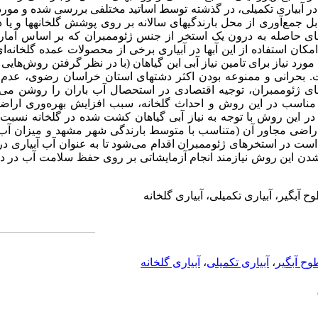
در آبیاری تکمیلی، در گذشته توسط اساتید مختلفی بررسی شده و مورد 
بل جمع‌آوری از محل بارندگی­های سالانه بر روی پوشش گلخانه­ها و یا 
­های حاصله به درون یک استخر از جنس ژئوممبران که بر اساس آمار 
ان استفاده از این آب­ها در آبیاری برخی از محصولات عمده گلخانه‌
رد نیاز برای تامین نیاز آبی این گیاهان (با در نظر گرفتن روش‌هایی 
ت. بحرانی و ممنوعه بودن اکثر دشت­های استان خراسان رضوی، عدم 
های ژئوممبران، توجیه اقتصادی در استحصال آب باران را روشن می‌س
ی مناسب در این روش و احداث گلخانه، سبب افزایش بهره‌وری اراضی
 در این روش با توجه به نیاز آبی گیاهان کشت شده در گلخانه نسبت 
اضی مجاور آن (متناسب با متوسط بارندگی شهر مشهد و میزان آب 
ست در استخرهای ژئوممبران اقدام می‌شود تا به عنوان آب آبیاری در
یی شدن این روش نیازمند انجام آزمایشاتی بر روی حفظ سلامت آب در د
 آبگیر، آبیاری تکمیلی، آبیاری گلخانه
ح آبگیر
،
آبیاری تکمیلی
،
آبیاری گلخانه