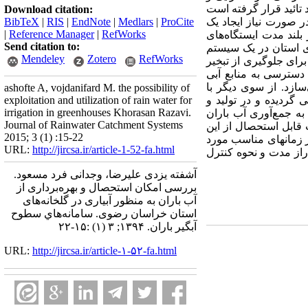
تائید قرار گرفته است
Download citation:
در صورت نیاز ایجاد یک
ProCite
|
Medlars
|
EndNote
|
RIS
|
BibTeX
|
Reference Manager
|
RefWorks
بلند مدت ایستگاه‌های
Send citation to:
ای استان در یک سیستم
Mendeley
Zotero
RefWorks
برای جلوگیری از تبخیر
دسترسی به منابع آبی
ازد. از سوی دیگر با
ashofte A, vojdanifard M. the possibility of
 گردیده و در تولید و
exploitation and utilization of rain water for
irrigation in greenhouses Khorasan Razavi.
به جمع‌آوری آب باران
Journal of Rainwater Catchment Systems
قابل استحصال از این
2015; 3 (1) :15-22
 زمان­های مناسب مورد
URL:
http://jircsa.ir/article-1-52-fa.html
راز مدت و نحوه کنترل
آشفته یزدی علیرضا، وجدانی فرد مسعود.
بررسی امکان استحصال و بهره‌برداری از
آب باران به منظور آبیاری در گلخانه‌های
استان خراسان رضوی. سامانه‌هاي سطوح
آبگير باران. ۱۳۹۴; ۳ (۱) :۱۵-۲۲
URL:
http://jircsa.ir/article-۱-۵۲-fa.html