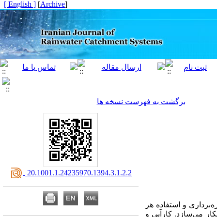
[ English ]
]
Archive
[
برگشت به فهرست نسخه ها
‎ 20.1001.1.24235970.1394.3.1.2.2
‌برداری و استفاده هر
کار می‌سازد. کارآیی و