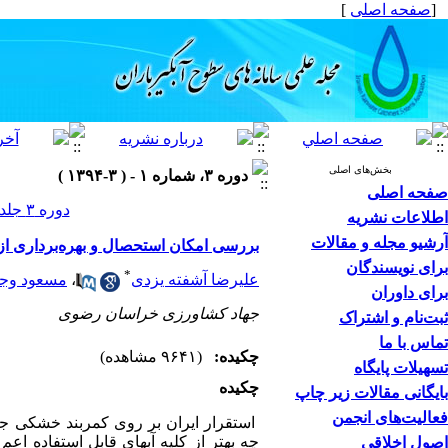
[
صفحه اصلی
]
بخش‌های اصلی
دوره ۳، شماره ۱ - ( ۳-۱۳۹۴ )
صفحه اصلی
دوره ۳ جلد ۱ صفحات ۲۲-۱۵
اطلاعات نشریه
آرشیو مجله و مقالات
بررسی امکان استحصال و بهره‌برداری از 
برای نویسندگان
*
علیرضا آشفته یزدی
،
مسعود وجد
برای داوران
جهاد کشاورزی خراسان رضوی
ثبت‌نام و اشتراک
تماس با ما
چکیده:
(۹۶۴۱ مشاهده)
تسهیلات پایگاه
چکیده
بایگانی مقالات زیر چاپ
فعالیت‌های انجمن
استقرار ایران بر روی کمربند خشکی جها
چه بهتر از کلیه آب­های قابل استفاده اع
اصول اخلاقی