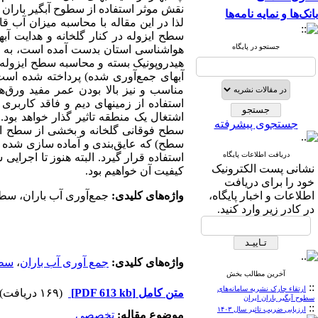
نقش موثر استفاده از سطوح آبگیر باران 
بانک‌ها و نمایه نامه‌ها
لذا در این مقاله با محاسبه میزان آب قا
سطح ایزوله در کنار گلخانه و هدایت آب
جستجو در پایگاه
هواشناسی استان بدست آمده است، به امک
هیدروپونیک بسته و محاسبه سطح ایزوله مو
آب­های جمع‌آوری شده) پرداخته شده اس
مناسب و نیز بالا بودن عمر مفید ورق‌
استفاده از زمین­های دیم و فاقد کاربر
اشتغال یک منطقه تاثیر گذار خواهد بود.
جستجوی پیشرفته
سطح فوقانی گلخانه و بخشی از سطح ار
سطح) که عایق‌بندی و آماده سازی شده ا
دریافت اطلاعات پایگاه
استفاده قرار گیرد. البته هنوز تا اجرا
نشانی پست الکترونیک
کیفیت آن خواهیم بود.
خود را برای دریافت
اطلاعات و اخبار پایگاه،
واژه­‌های کلیدی:
جمع‌آوری آب باران، سطوح
در کادر زیر وارد کنید.
واژه‌های کلیدی:
جمع آوری آب باران
،
سطو
آخرین مطالب بخش
::
ارتقاء چارک نشریه سامانه‌های
متن کامل
[PDF 613 kb]
(۱۶۹ دریافت)
سطوح آبگیر باران ایران
::
ارزیابی ضریب تاثیر سال ۱۴۰۳
موضوع مقاله:
تخصصي