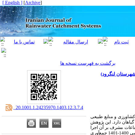
[ English ]
]
Archive
[
برگشت به فهرست نسخه ها
شهرستان لنگرود)
‎ 20.1001.1.24235970.1403.12.3.7.4
کشاورزی و منابع طبیعی
یاهان دارد. این پژوهش
فاعات مشرف بر آن اجرا
رویشی 1400-1401 جمع‌آوری