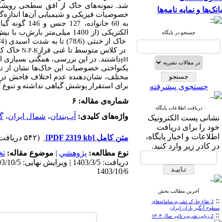
بانک‌ها و نمایه نامه‌ها
خصوصیات فیزیکی و شیمیایی
به 60 خانوا
الکتریکی (
از 1400 میلی‌متر بارش
ب با بی
جستجو در پایگاه
در کلاس متوسط تا غنی قرار
خاک کاه
N-P-K
داشتند. در این بررسی، همگنی بسیاری 
pH
یکنواختی خصوصیات این خاک‌ها نشان از تا
مختلف، نشان‌دهنده عدم اختلاف فاحش د
برای
استقرار
پوشش
گیاهی
نداشته و تنوع
گ
جستجوی پیشرفته
شماره‌ی مقاله: ۶
دریافت اطلاعات پایگاه
واژه‌های کلیدی:
آب‌بندان
،
شمال ایران
،
گ
نشانی پست الکترونیک
خود را برای دریافت
اطلاعات و اخبار پایگاه،
متن کامل
[PDF 2319 kb]
(۵۴۲ دریافت)
در کادر زیر وارد کنید.
نوع مطالعه:
پژوهشي
|
موضوع مقاله:
ت
1403/10/6
آخرین مطالب بخش
::
ارتقاء چارک نشریه سامانه‌های
سطوح آبگیر باران ایران
::
ارزیابی ضریب تاثیر سال ۱۴۰۳