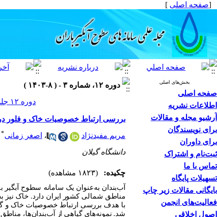
[
صفحه اصلی
]
بخش‌های اصلی
دوره ۱۲، شماره ۳ - ( ۸-۱۴۰۳ )
صفحه اصلی
دوره ۱۲ جلد ۳ صفحات ۹۶-۷۹
اطلاعات نشریه
آرشیو مجله و مقالات
بررسی ارتباط خصوصیات خاک و فلور در م
برای نویسندگان
*
مریم مفیدنژاد
،
اصغر زمانی
برای داوران
دانشگاه گیلان
ثبت‌نام و اشتراک
تماس با ما
چکیده:
(۱۸۲۳ مشاهده)
تسهیلات پایگاه
آب‌بندان به
عنوان یک سامانه سطوح آبگیر ب
بایگانی مقالات زیر چاپ
مناطق شمالی کشور ایران دارد. خاک نیز به
فعالیت‌های انجمن
با هدف بررسی ارتباط خصوصیات خاک و
گ
شد. نمونه‌های گیاهی از آب‌بندان‌ها، منا
اصول اخلاقی