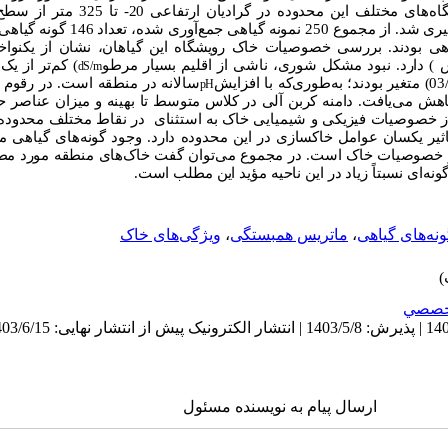
شد. نمونه‌های خاک از افق سطحی رویشگاه‌های 
آن‌ها اندازه‌گیری شد. از مجموع 50
ده، 127 جنس و 146 گونه گیاهی بودند. بررسی خصوصیات خاک رویشگاه این گیاهان، نشان از
ش
) دارد. نبود مشکل شوری، ناشی از اقلیم بسیار مرطو
) کم‌تر از ی
dS/m
خاک از خنثی (78/6) تا به شدت اسیدی (03/4) متغیر بودند؛ به‌طوری‌که با افزایش
سالانه در منطقه است. در رقوم 
pH
ش می‌یافت. دامنه کربن آلی در کلاس متوسط تا بهینه و میزان عناصر 
از خصوصیات فیزیکی و شیمیایی خاک به استثنای
در نقاط مختلف محدوده 
ثیر یکسان عوامل خاکسازی در این محدوده دارد. وجود گونه‌های گیاهی 
ر خصوصیات خاک است. در مجموع می‌توان گفت خاک‌های
منطقه مورد مطا
ونه‌ای
نسبتاً زیاد
در
این
ناحیه
مؤید
این
مطلب
است.
ونه‌های گیاهی
،
ماتریس همبستگی
،
ویژگی‌های خاک
خصصي
ارسال پیام به نویسنده مسئول