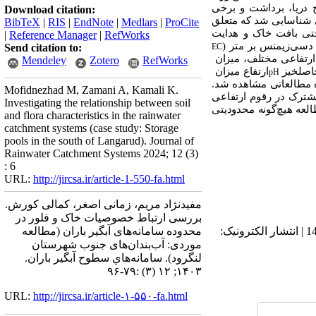
مختلف این محدوده در گرادیان ارتفاعی 20- تا 325 متر از سطح دریا، برداشت و برخی
Download citation:
2 نمونه گیاهی جمع‌آوری شده، تعداد 146 گونه گیاهی شناسایی شد که متعلق
BibTeX
|
RIS
|
EndNote
|
Medlars
|
ProCite
 یکنواختی بافت خاک و هدایت
|
Reference Manager
|
RefWorks
ک دسی‌زیمنس بر متر (
Send citation to:
EC
ارتفاعی مختلف، میزان
Mendeley
Zotero
RefWorks
حاصلخیز
ارتفاع میزان
pH
مطالعاتی مشاهده شد.
Mofidnezhad M, Zamani A, Kamali K.
مشترک در رقوم ارتفاعی
Investigating the relationship between soil
لعه هیچ‌گونه
محدودیتی
and flora characteristics in the rainwater
catchment systems (case study: Storage
pools in the south of Langarud). Journal of
Rainwater Catchment Systems 2024; 12 (3)
: 6
URL:
http://jircsa.ir/article-1-550-fa.html
مفیدنژاد مریم، زمانی اصغر، کمالی کورش.
بررسی ارتباط خصوصیات خاک و فلور در
دریافت: 1403/3/5 | ویرایش نهایی: 1403/10/5 | پذیرش: 1403/5/8 | انتشار الکترونیک پیش از انتشار نهایی: 1403/6/15 | انتشار الکترونیک:
محدوده سامانه‌های آبگیر باران (مطالعه
موردی: آب‌بندان‌های جنوب شهرستان
لنگرود). سامانه‌هاي سطوح آبگير باران.
۱۴۰۳; ۱۲ (۳) :۷۹-۹۶
URL:
http://jircsa.ir/article-۱-۵۵۰-fa.html