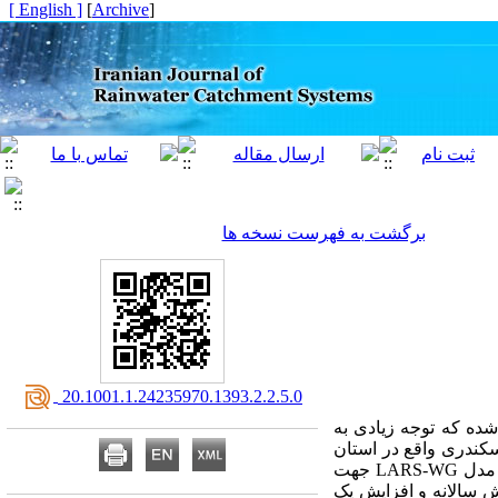
[ English ]
]
Archive
[
برگشت به فهرست نسخه ها
‎ 20.1001.1.24235970.1393.2.2.5.0
شده که توجه زیادی به
اسکندری واقع در استان
اصفهان که از منابع مهم تامین‌کننده آب سد زاینده‌رود می‌باشد، برای دهه 2020 بررسی گردد. بدین منظور از مدل LARS-WG جهت
Ha استفاده شده است. نتایج حاکی از افزایش 2/7 درصدی بارش سالانه و افزایش یک