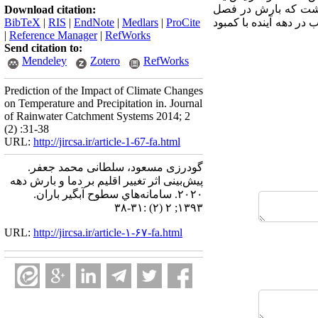
داشت که بارش در فصل
Download citation:
ر دهه آینده با کمبود
ProCite
|
Medlars
|
EndNote
|
RIS
|
BibTeX
|
Reference Manager
|
RefWorks
Send citation to:
Mendeley
Zotero
RefWorks
Prediction of the Impact of Climate Changes
on Temperature and Precipitation in. Journal
of Rainwater Catchment Systems 2014; 2
(2) :31-38
URL:
http://jircsa.ir/article-1-67-fa.html
گودرزی مسعود، سلطانی محمد جعفر.
پیش‌بینی اثر تغییر اقلیم بر دما و بارش دهه
۲۰۲۰. سامانه‌هاي سطوح آبگير باران.
۱۳۹۳; ۲ (۲) :۳۱-۳۸
URL:
http://jircsa.ir/article-۱-۶۷-fa.html