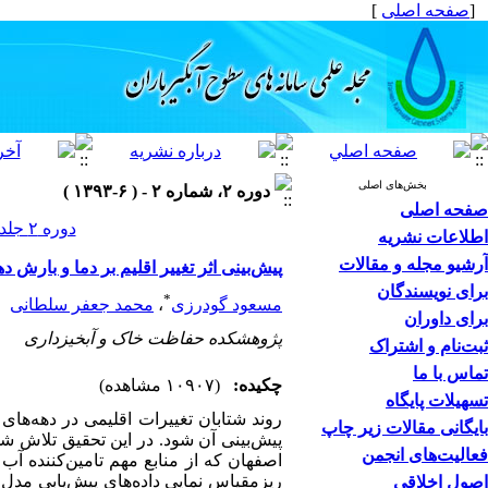
[
صفحه اصلی
]
بخش‌های اصلی
دوره ۲، شماره ۲ - ( ۶-۱۳۹۳ )
صفحه اصلی
دوره ۲ جلد ۲ صفحات ۳۸-۳۱
اطلاعات نشریه
آرشیو مجله و مقالات
پیش‌بینی اثر تغییر اقلیم بر دما و بارش دهه 20
برای نویسندگان
*
مسعود گودرزی
،
محمد جعفر سلطانی
برای داوران
پژوهشکده حفاظت خاک و آبخیزداری
ثبت‌نام و اشتراک
تماس با ما
چکیده:
(۱۰۹۰۷ مشاهده)
تسهیلات پایگاه
روند شتابان تغییرات اقلیمی در دهه‌های
بایگانی مقالات زیر چاپ
پیش‌بینی آن شود. در این تحقیق تلاش شد
فعالیت‌های انجمن
اصول اخلاقی