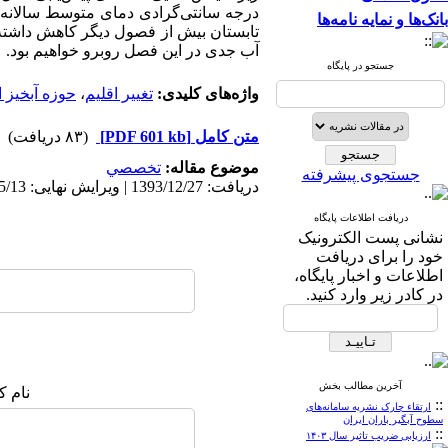
درجه سانتی‌گرادی دمای متوسط سالانه 
بانک‌ها و نمایه نامه‌ها
تابستان بیش از فصول دیگر کاهش داشته و
آب جدی در این فصل روبرو خواهیم بود.
جستجو در پایگاه
واژه‌های کلیدی:
تغییر اقلیم
،
حوزه آبخیز 
متن کامل
[PDF 601 kb]
(۸۳ دریافت)
موضوع مقاله:
تخصصي
جستجوی پیشرفته
دریافت: 1393/12/27 | ویرایش نهایی: 1394/5/13 | پذیرش: 1393/12/27 | انتشار الکترونیک: 1393/12/27
دریافت اطلاعات پایگاه
نشانی پست الکترونیک
خود را برای دریافت
اطلاعات و اخبار پایگاه،
در کادر زیر وارد کنید.
آخرین مطالب بخش
نام ک
::
ارتقاء چارک نشریه سامانه‌های
سطوح آبگیر باران ایران
::
ارزیابی ضریب تاثیر سال ۱۴۰۳