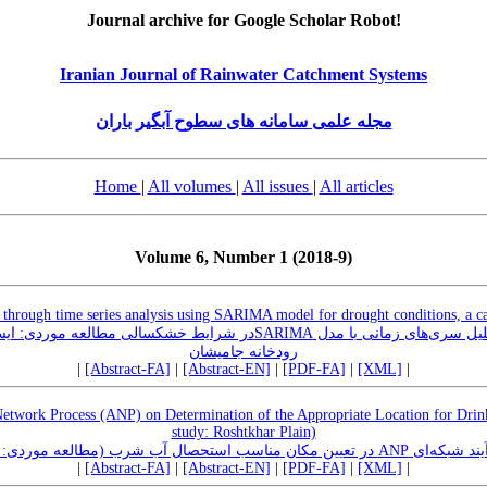
Journal archive for Google Scholar Robot!
Iranian Journal of Rainwater Catchment Systems
مجله علمی سامانه های سطوح آبگیر باران
Home
|
All volumes
|
All issues
|
All articles
Volume 6, Number 1 (2018-9)
 through time series analysis using SARIMA model for drought conditions, a c
پیش‌ SARIMAدر شرایط خشکسالی مطالعه موردی: ایستگاه دبی‌سنجی پیرسلمان در
رودخانه جامیشان
|
[Abstract-FA]
|
[Abstract-EN]
|
[PDF-FA]
|
[XML]
|
 Network Process (ANP) on Determination of the Appropriate Location for Drin
study: Roshtkhar Plain)
کاربرد تحلیل فرآیند شبکه‌ای ANP ت رشتخوار
|
[Abstract-FA]
|
[Abstract-EN]
|
[PDF-FA]
|
[XML]
|