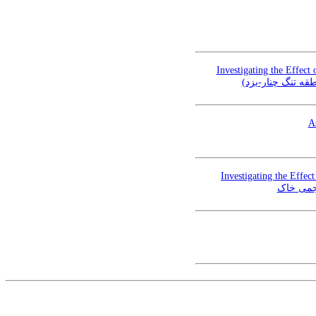
Investigating the Effect
طقه تنگ چنار-یزد
A
Investigating the Effe
حجمی خاک