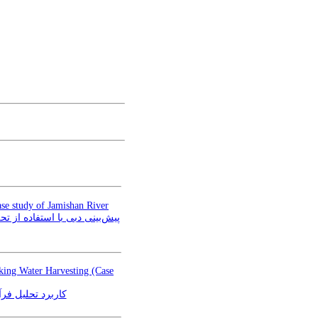
ase study of Jamishan River
king Water Harvesting (Case
در تعیین مکان مناسب استحصال آب شرب (مطالعه موردی: دش)