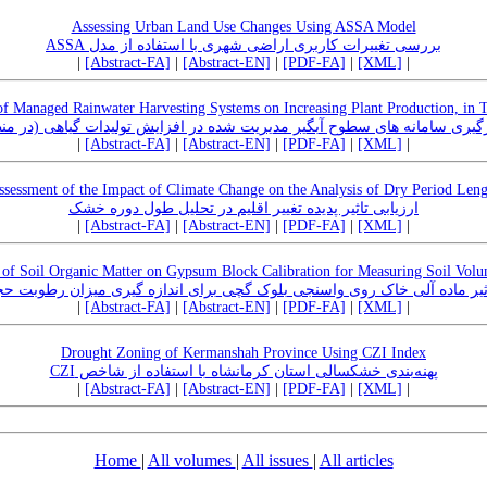
Assessing Urban Land Use Changes Using ASSA Model
بررسی تغییرات کاربری اراضی شهری با استفاده از مدل ASSA
|
[Abstract-FA]
|
[Abstract-EN]
|
[PDF-FA]
|
[XML]
|
 of Managed Rainwater Harvesting Systems on Increasing Plant Production, in 
ارگیری سامانه های سطوح آبگیر مدیریت شده در افزایش تولیدات گیاهی (در من
|
[Abstract-FA]
|
[Abstract-EN]
|
[PDF-FA]
|
[XML]
|
ssessment of the Impact of Climate Change on the Analysis of Dry Period Leng
ارزیابی تاثیر پدیده تغییر اقلیم در تحلیل طول دوره خشک
|
[Abstract-FA]
|
[Abstract-EN]
|
[PDF-FA]
|
[XML]
|
ct of Soil Organic Matter on Gypsum Block Calibration for Measuring Soil Volu
یر ماده آلی خاک روی واسنجی بلوک گچی برای اندازه گیری میزان رطوبت 
|
[Abstract-FA]
|
[Abstract-EN]
|
[PDF-FA]
|
[XML]
|
Drought Zoning of Kermanshah Province Using CZI Index
پهنه‌بندی خشکسالی استان کرمانشاه با استفاده از شاخص CZI
|
[Abstract-FA]
|
[Abstract-EN]
|
[PDF-FA]
|
[XML]
|
Home
|
All volumes
|
All issues
|
All articles