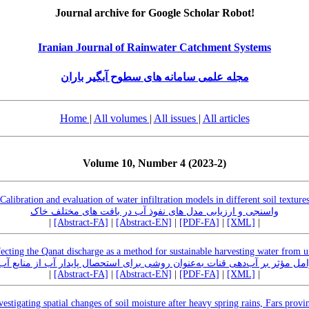
Journal archive for Google Scholar Robot!
Iranian Journal of Rainwater Catchment Systems
مجله علمی سامانه های سطوح آبگیر باران
Home
|
All volumes
|
All issues
|
All articles
Volume 10, Number 4 (2023-2)
Calibration and evaluation of water infiltration models in different soil texture
واسنجی و ارزیابی مدل های نفوذ آب در بافت های مختلف خاک
|
[Abstract-FA]
|
[Abstract-EN]
|
[PDF-FA]
|
[XML]
|
ffecting the Qanat discharge as a method for sustainable harvesting water from
ل مؤثر بر آب‌دهی قنات به‌عنوان روشی برای استحصال پایدار آب از منابع آب
|
[Abstract-FA]
|
[Abstract-EN]
|
[PDF-FA]
|
[XML]
|
vestigating spatial changes of soil moisture after heavy spring rains, Fars provi