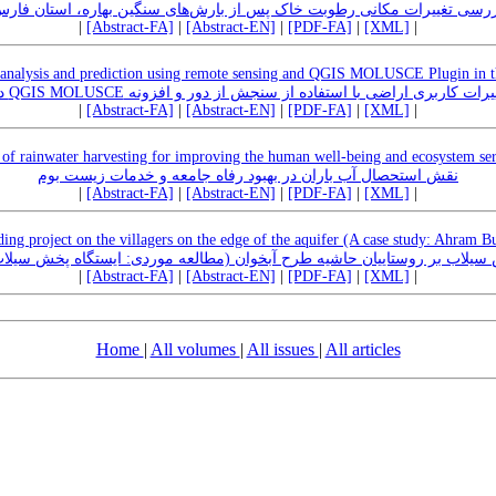
رسی تغییرات مکانی رطوبت خاک پس از بارش‌های سنگین بهاره، استان فار
|
[Abstract-FA]
|
[Abstract-EN]
|
[PDF-FA]
|
[XML]
|
 analysis and prediction using remote sensing and QGIS MOLUSCE Plugin in t
تحلیل و پیش بینی تغییرات کاربری اراضی با استفاده از سنجش از دور و افزونه QGI
|
[Abstract-FA]
|
[Abstract-EN]
|
[PDF-FA]
|
[XML]
|
 of rainwater harvesting for improving the human well-being and ecosystem ser
نقش استحصال آب باران در بهبود رفاه جامعه و خدمات زیست بوم
|
[Abstract-FA]
|
[Abstract-EN]
|
[PDF-FA]
|
[XML]
|
ing project on the villagers on the edge of the aquifer (A case study: Ahram B
 سیلاب بر روستاییان حاشیه طرح آبخوان (مطالعه موردی: ایستگاه پخش سیل
|
[Abstract-FA]
|
[Abstract-EN]
|
[PDF-FA]
|
[XML]
|
Home
|
All volumes
|
All issues
|
All articles