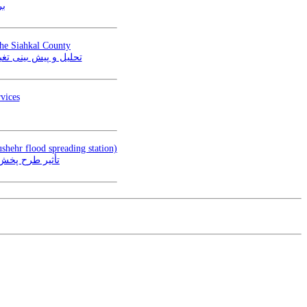
بر
he Siahkal County
S MOLUSCE در شهرستان سیاهکل
vices
ushehr flood spreading station)
تأثیر طرح پخش)