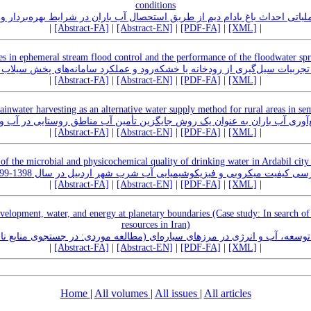
conditions
لیاتی احداث باغ بادام دیم از طریق استحصال آب باران در شرایط بهره‌بردار و
|
[Abstract-FA]
|
[Abstract-EN]
|
[PDF-FA]
|
[XML]
|
s in ephemeral stream flood control and the performance of the floodwater spr
 تجربیات سیل‌گیری از رودخانه‌ یا خشکه‌رود و عملکرد سامانه‌های پخش سیلاب بر
|
[Abstract-FA]
|
[Abstract-EN]
|
[PDF-FA]
|
[XML]
|
rainwater harvesting as an alternative water supply method for rural areas in se
آوری آب باران به عنوان یک روش جایگزین تأمین آب مناطق روستایی در آب و
|
[Abstract-FA]
|
[Abstract-EN]
|
[PDF-FA]
|
[XML]
|
 of the microbial and physicochemical quality of drinking water in Ardabil cit
سی کیفیت میکروبی و فیزیکوشیمیایی آب شرب شهر اردبیل در سال 1398-1399
|
[Abstract-FA]
|
[Abstract-EN]
|
[PDF-FA]
|
[XML]
|
evelopment, water, and energy at planetary boundaries (Case study: In search 
resources in Iran)
ِ توسعه، آب و انرژی در مرزهای سیاره‌ای (مطالعه موردی: در جستجوی منابع نا
|
[Abstract-FA]
|
[Abstract-EN]
|
[PDF-FA]
|
[XML]
|
Home
|
All volumes
|
All issues
|
All articles