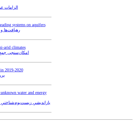
الزامات عم
eading systems on aquifers
رهیافت‌ها و
mi-arid climates
امکان‌سنجی جمع‌
y in 2019-2020
برر
of unknown water and energy
بازاندیشیِ زیست‌بوم‌شناختی)