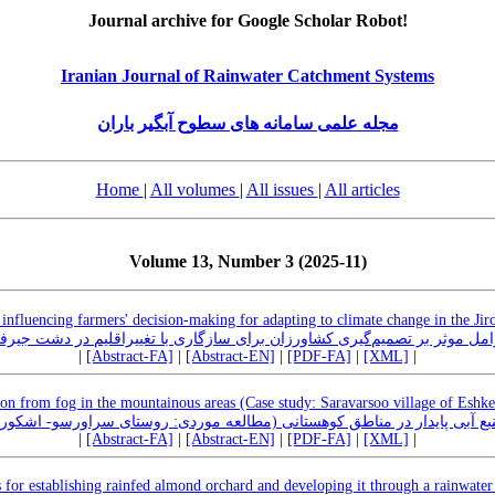
Journal archive for Google Scholar Robot!
Iranian Journal of Rainwater Catchment Systems
مجله علمی سامانه های سطوح آبگیر باران
Home
|
All volumes
|
All issues
|
All articles
Volume 13, Number 3 (2025-11)
 influencing farmers' decision-making for adapting to climate change in the Jiro
مل موثر بر تصمیم‌گیری کشاورزان برای سازگاری با تغییراقلیم در دشت جیر
|
[Abstract-FA]
|
[Abstract-EN]
|
[PDF-FA]
|
[XML]
|
ion from fog in the mountainous areas (Case study: Saravarsoo village of Eshk
منبع آبی پایدار در مناطق کوهستانی (مطالعه موردی: روستای سراورسو- اش
|
[Abstract-FA]
|
[Abstract-EN]
|
[PDF-FA]
|
[XML]
|
for establishing rainfed almond orchard and developing it through a rainwater