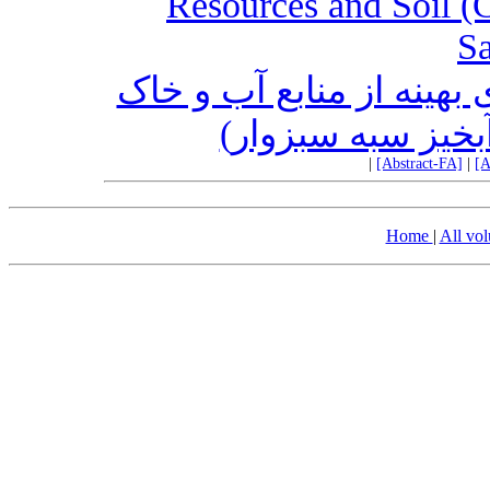
Resources and Soil (
Sa
بندسار، الگوی بومی بهره‌
(مطالعه موردی: 
|
[Abstract-FA]
|
[A
Home
|
All vo